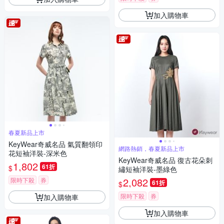
加入購物車
春夏新品上市
KeyWear奇威名品 氣質翻領印
網路熱銷，春夏新品上市
花短袖洋裝-深米色
KeyWear奇威名品 復古花朵刺
1,802
61折
$
繡短袖洋裝-墨綠色
2,082
限時下殺
券
61折
$
限時下殺
券
加入購物車
加入購物車