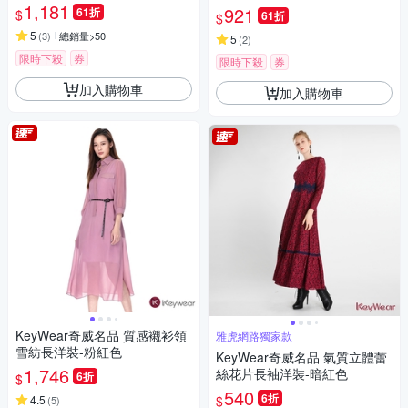
1,181
921
61折
$
61折
$
5
(
3
)
總銷量>50
5
(
2
)
限時下殺
券
限時下殺
券
加入購物車
加入購物車
KeyWear奇威名品 質感襯衫領
雅虎網路獨家款
雪紡長洋裝-粉紅色
KeyWear奇威名品 氣質立體蕾
1,746
絲花片長袖洋裝-暗紅色
6折
$
540
6折
$
4.5
(
5
)