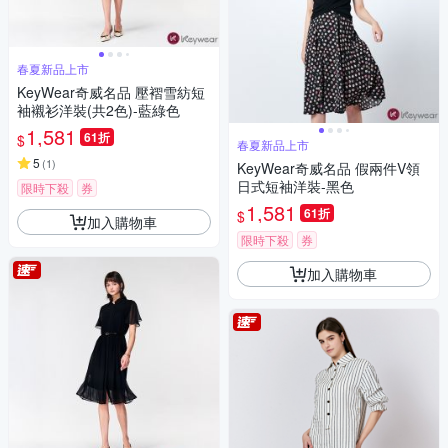
春夏新品上市
KeyWear奇威名品 壓褶雪紡短
袖襯衫洋裝(共2色)-藍綠色
1,581
61折
$
春夏新品上市
5
(
1
)
KeyWear奇威名品 假兩件V領
日式短袖洋裝-黑色
限時下殺
券
1,581
61折
$
加入購物車
限時下殺
券
加入購物車