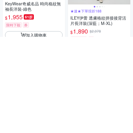
KeyWear奇威名品 時尚格紋無
袖長洋裝-綠色
★速★下單現折188
1,955
61折
$
ILEY伊蕾 透膚格紋拼接後背活
片長洋裝(深藍；M-XL)
限時下殺
券
1,890
$2,078
$
加入購物車
限時下殺
券
加入購物車
KeyWear奇威名品 方領優雅收
腰五分袖洋裝-黑色
1,955
61折
網路熱銷，春夏新品上市
$