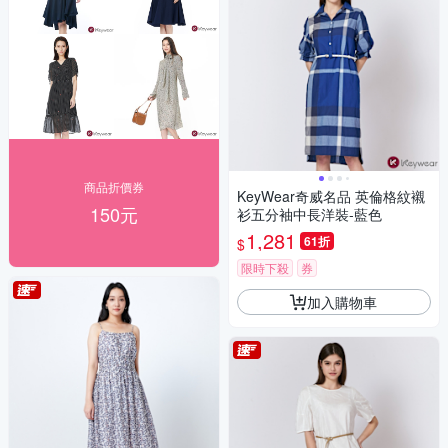
商品折價券
KeyWear奇威名品 英倫格紋襯
150元
衫五分袖中長洋裝-藍色
1,281
61折
$
限時下殺
券
加入購物車