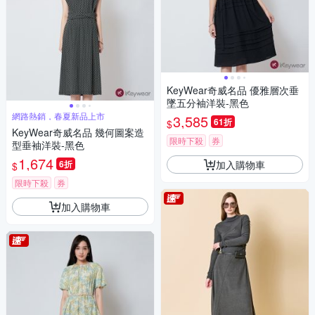
KeyWear奇威名品 優雅層次垂
墜五分袖洋裝-黑色
網路熱銷，春夏新品上市
3,585
61折
$
KeyWear奇威名品 幾何圖案造
限時下殺
券
型垂袖洋裝-黑色
1,674
加入購物車
6折
$
限時下殺
券
加入購物車