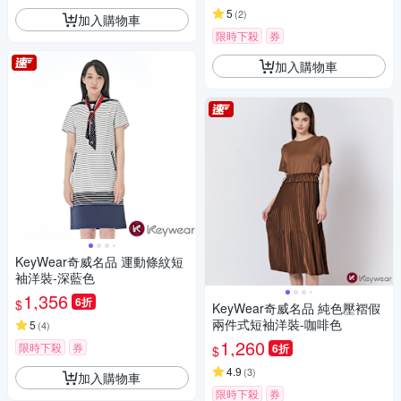
5
(
2
)
加入購物車
限時下殺
券
加入購物車
KeyWear奇威名品 運動條紋短
袖洋裝-深藍色
1,356
6折
$
KeyWear奇威名品 純色壓褶假
兩件式短袖洋裝-咖啡色
5
(
4
)
1,260
限時下殺
券
6折
$
4.9
(
3
)
加入購物車
限時下殺
券