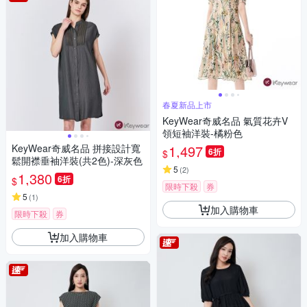
春夏新品上市
KeyWear奇威名品 氣質花卉V
領短袖洋裝-橘粉色
KeyWear奇威名品 拼接設計寬
1,497
6折
$
鬆開襟垂袖洋裝(共2色)-深灰色
5
(
2
)
1,380
6折
$
限時下殺
券
5
(
1
)
加入購物車
限時下殺
券
加入購物車