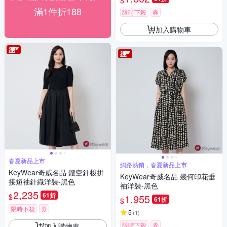
$
滿1件折188
限時下殺
券
加入購物車
春夏新品上市
網路熱銷，春夏新品上市
KeyWear奇威名品 鏤空針梭拼
KeyWear奇威名品 幾何印花垂
接短袖針織洋裝-黑色
袖洋裝-黑色
2,235
61折
$
1,955
61折
$
限時下殺
券
5
(
1
)
限時下殺
券
加入購物車