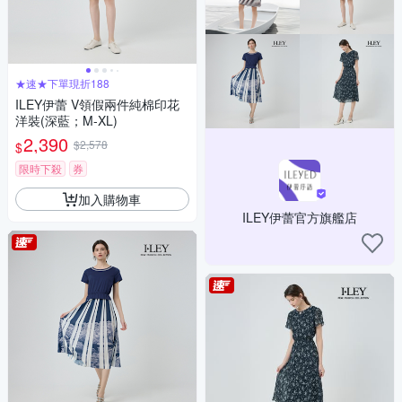
★速★下單現折188
ILEY伊蕾 V領假兩件純棉印花
洋裝(深藍；M-XL)
2,390
$2,578
$
限時下殺
券
加入購物車
ILEY伊蕾官方旗艦店