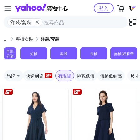
Yahoo購物中心
登入
洋裝/套裝
專櫃女裝
洋裝/套裝
全部
短袖
套裝
長袖
無袖/細肩帶
分類
品牌
快速到貨
有現貨
挑戰低價
價格低到高
尺寸