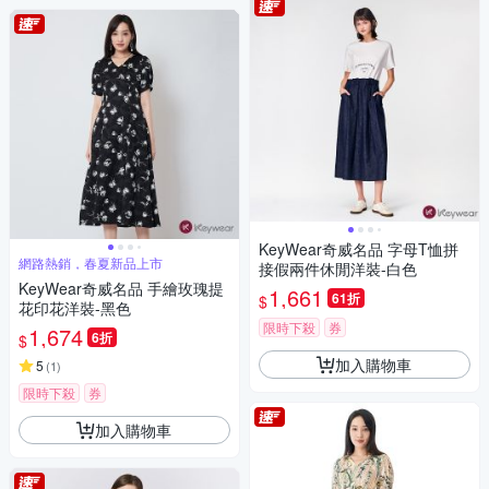
KeyWear奇威名品 字母T恤拼
網路熱銷，春夏新品上市
接假兩件休閒洋裝-白色
KeyWear奇威名品 手繪玫瑰提
1,661
61折
$
花印花洋裝-黑色
限時下殺
券
1,674
6折
$
加入購物車
5
(
1
)
限時下殺
券
加入購物車