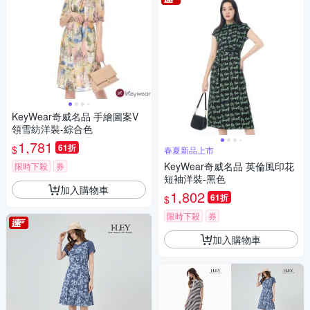
KeyWear奇威名品 手繪圖案V
領雪紡洋裝-綜合色
1,781
61折
$
春夏新品上市
KeyWear奇威名品 英倫風印花
限時下殺
券
短袖洋裝-黑色
加入購物車
1,802
61折
$
限時下殺
券
加入購物車