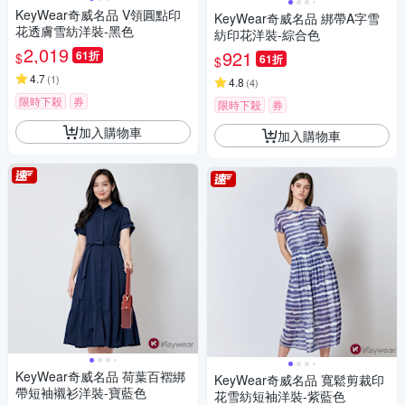
KeyWear奇威名品 V領圓點印
KeyWear奇威名品 綁帶A字雪
花透膚雪紡洋裝-黑色
紡印花洋裝-綜合色
2,019
921
61折
$
61折
$
4.7
(
1
)
4.8
(
4
)
限時下殺
券
限時下殺
券
加入購物車
加入購物車
KeyWear奇威名品 荷葉百褶綁
KeyWear奇威名品 寬鬆剪裁印
帶短袖襯衫洋裝-寶藍色
花雪紡短袖洋裝-紫藍色