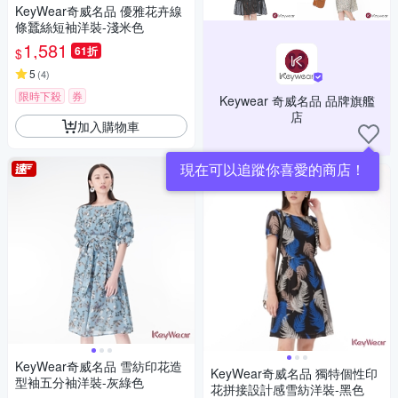
KeyWear奇威名品 優雅花卉線
條蠶絲短袖洋裝-淺米色
1,581
61折
$
5
(
4
)
限時下殺
券
Keywear 奇威名品 品牌旗艦
店
加入購物車
現在可以追蹤你喜愛的商店！
KeyWear奇威名品 雪紡印花造
KeyWear奇威名品 獨特個性印
型袖五分袖洋裝-灰綠色
花拼接設計感雪紡洋裝-黑色