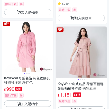
4.7
限時下殺
券
(
2
)
限時下殺
券
加入購物車
加入購物車
KeyWear奇威名品 純色收腰長
袖襯衫洋裝-粉紅色
KeyWear奇威名品 荷葉百褶綁
990
帶短袖襯衫洋裝-深粉紅色
6折
$
1,181
61折
$
限時下殺
券
限時下殺
券
加入購物車