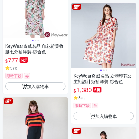
KeyWear奇威名品 印花荷葉收
腰七分袖洋裝-綜合色
777
6折
$
5
(
1
)
KeyWear奇威名品 立體印花公
限時下殺
券
主袖設計短袖洋裝-綜合色
加入購物車
1,380
6折
$
5
(
3
)
限時下殺
券
加入購物車