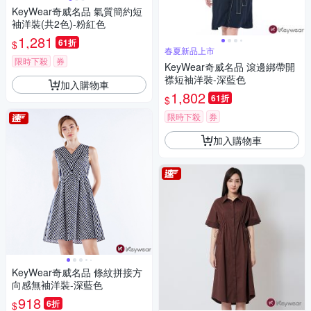
KeyWear奇威名品 氣質簡約短
袖洋裝(共2色)-粉紅色
1,281
61折
$
春夏新品上市
限時下殺
券
KeyWear奇威名品 滾邊綁帶開
襟短袖洋裝-深藍色
加入購物車
1,802
61折
$
限時下殺
券
加入購物車
KeyWear奇威名品 條紋拼接方
向感無袖洋裝-深藍色
918
6折
$