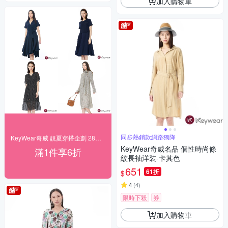
加入購物車
同步熱銷款網路獨降
KeyWear奇威 靚夏穿搭企劃 28折起搶購
KeyWear奇威名品 個性時尚條
滿1件享6折
紋長袖洋裝-卡其色
651
61折
$
4
(
4
)
限時下殺
券
加入購物車