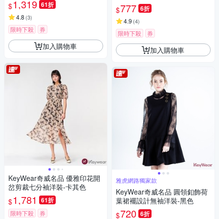
1,319
61折
$
777
6折
$
4.8
(
3
)
4.9
(
4
)
限時下殺
券
限時下殺
券
加入購物車
加入購物車
KeyWear奇威名品 優雅印花開
雅虎網路獨家款
岔剪裁七分袖洋裝-卡其色
KeyWear奇威名品 圓領釦飾荷
1,781
61折
葉裙襬設計無袖洋裝-黑色
$
720
限時下殺
券
6折
$