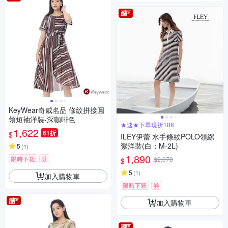
KeyWear奇威名品 條紋拼接圓
領短袖洋裝-深咖啡色
★速★下單現折188
1,622
61折
$
ILEY伊蕾 水手條紋POLO領縲
縈洋裝(白；M-2L)
5
(
1
)
1,890
限時下殺
券
$2,078
$
5
(
1
)
加入購物車
限時下殺
券
加入購物車