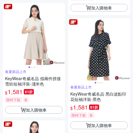
加入購物車
春夏新品上市
KeyWear奇威名品 假兩件拼接
雪紡短袖洋裝-淺米色
春夏新品上市
1,581
61折
$
KeyWear奇威名品 黑白波點印
花短袖洋裝-黑色
限時下殺
券
1,581
61折
$
加入購物車
限時下殺
券
加入購物車