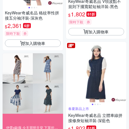
KeyWear奇威名品 V領波點不
規則下擺寬鬆短袖洋裝-黑色
KeyWear奇威名品 格紋率性拼
1,802
61折
$
接五分袖洋裝-深灰色
限時下殺
券
2,361
6折
$
加入購物車
限時下殺
券
加入購物車
春夏新品上市
KeyWear奇威名品 立體車線拼
接修身短袖洋裝-深藍色
1,802
伊蕾x歐薇 今天買明天穿 下單折188
61折