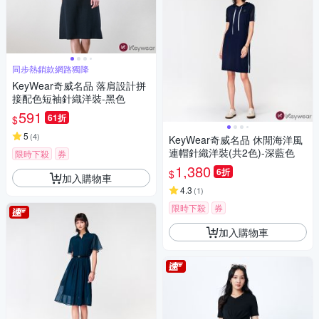
同步熱銷款網路獨降
KeyWear奇威名品 落肩設計拼
接配色短袖針織洋裝-黑色
591
61折
$
5
(
4
)
KeyWear奇威名品 休閒海洋風
連帽針織洋裝(共2色)-深藍色
限時下殺
券
1,380
6折
$
加入購物車
4.3
(
1
)
限時下殺
券
加入購物車