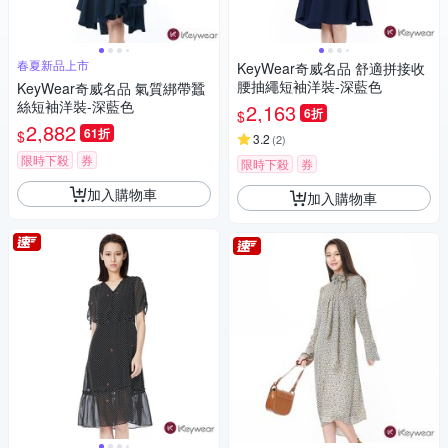
春夏新品上市
KeyWear奇威名品 舒適拼接收
腰抽繩短袖洋裝-深藍色
KeyWear奇威名品 氣質綁帶蠶
絲短袖洋裝-深藍色
2,163
6折
$
2,882
61折
$
3.2
(
2
)
限時下殺
券
限時下殺
券
加入購物車
加入購物車