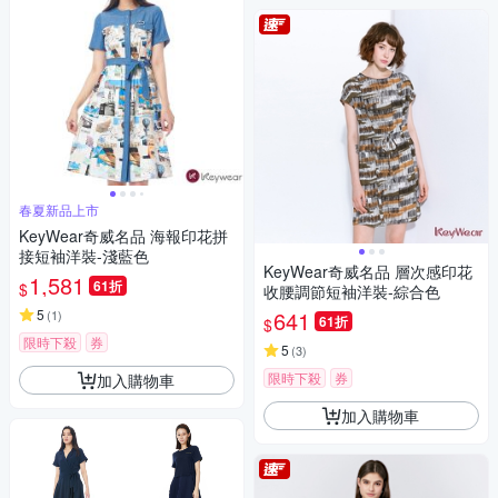
春夏新品上市
KeyWear奇威名品 海報印花拼
接短袖洋裝-淺藍色
KeyWear奇威名品 層次感印花
1,581
61折
$
收腰調節短袖洋裝-綜合色
5
641
(
1
)
61折
$
限時下殺
券
5
(
3
)
限時下殺
券
加入購物車
加入購物車