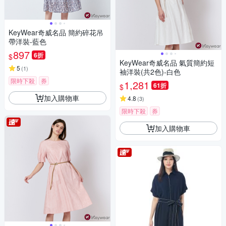
KeyWear奇威名品 簡約碎花吊
帶洋裝-藍色
897
6折
$
KeyWear奇威名品 氣質簡約短
5
(
1
)
袖洋裝(共2色)-白色
限時下殺
券
1,281
61折
$
加入購物車
4.8
(
3
)
限時下殺
券
加入購物車