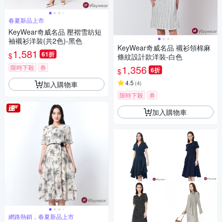
春夏新品上市
KeyWear奇威名品 壓褶雪紡短
袖襯衫洋裝(共2色)-黑色
KeyWear奇威名品 襯衫領棉麻
1,581
61折
$
條紋設計款洋裝-白色
1,356
限時下殺
券
6折
$
4.5
(
4
)
加入購物車
限時下殺
券
加入購物車
網路熱銷，春夏新品上市