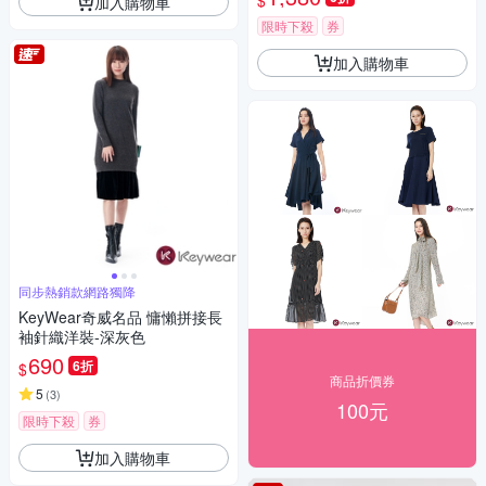
$
加入購物車
限時下殺
券
加入購物車
同步熱銷款網路獨降
KeyWear奇威名品 慵懶拼接長
袖針織洋裝-深灰色
690
6折
$
商品折價券
5
(
3
)
100元
限時下殺
券
加入購物車