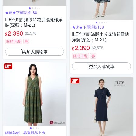
★速★下單現折188
ILEY伊蕾 海浪印花拼接純棉洋
裝(深藍；M-2L)
★速★下單現折188
2,390
$2,578
$
ILEY伊蕾 滿版小碎花清新雪紡
洋裝(深藍；M-XL)
限時下殺
券
2,390
$2,578
$
加入購物車
限時下殺
券
加入購物車
網路熱銷，春夏新品上市