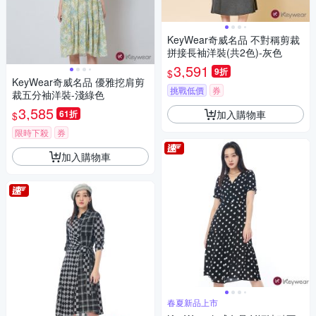
KeyWear奇威名品 不對稱剪裁
拼接長袖洋裝(共2色)-灰色
3,591
9折
$
KeyWear奇威名品 優雅挖肩剪
挑戰低價
券
裁五分袖洋裝-淺綠色
3,585
加入購物車
61折
$
限時下殺
券
加入購物車
春夏新品上市