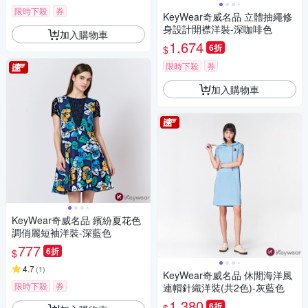
限時下殺
券
KeyWear奇威名品 立體抽繩修
身設計開襟洋裝-深咖啡色
加入購物車
1,674
6折
$
限時下殺
券
加入購物車
KeyWear奇威名品 繽紛夏花色
調俏麗短袖洋裝-深藍色
777
6折
$
4.7
(
1
)
KeyWear奇威名品 休閒海洋風
限時下殺
券
連帽針織洋裝(共2色)-灰藍色
1,380
6折