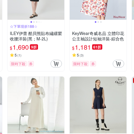
☆下單現折188☆
ILEY伊蕾 酷貝熊貼布繡縲縈
KeyWear奇威名品 立體印花
收腰洋裝(黑；M-2L)
公主袖設計短袖洋裝-綜合色
1,690
1,181
9折
61折
$
$
5
5
(
1
)
(
3
)
限時下殺
券
限時下殺
券