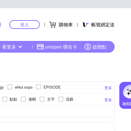
購物車
帳號綁定送
登入
看更多
uniopen 聯名卡
超贈點
ogy
ehka sopo
EPISODE
更多
Jessica Red
Just J’S Miss
點點
連帽
文字
流蘇
更多
MYSHEROS 蜜雪兒
MYVEGA 麥雪爾
2腰
29腰
28腰
33腰
34腰
更多
AN DONGLI 元動力
其他品牌