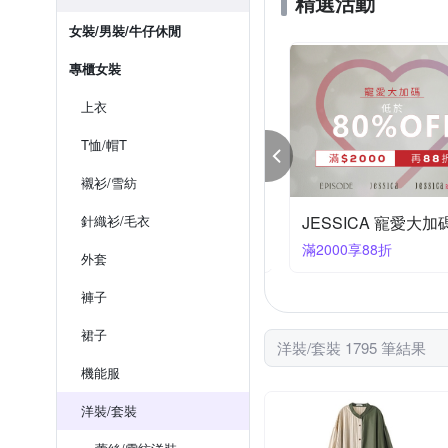
精選活動
女裝/男裝/牛仔休閒
專櫃女裝
上衣
T恤/帽T
襯衫/雪紡
ruo專櫃精品女裝出清1折起
針織衫/毛衣
JESSICA 寵愛大
9大優惠
滿2000享88折
外套
褲子
裙子
洋裝/套裝 1795 筆結果
機能服
洋裝/套裝