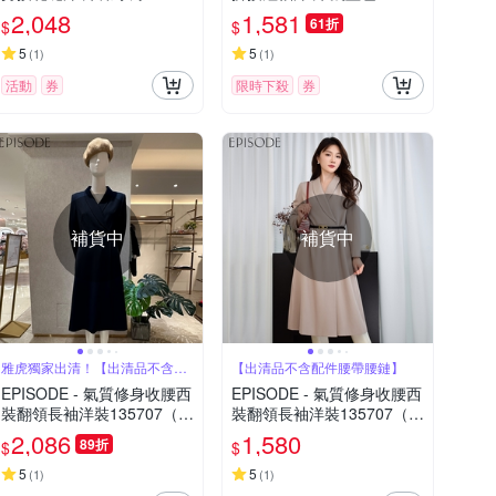
6
2,048
1,581
61折
$
$
5
5
(
1
)
(
1
)
活動
券
限時下殺
券
補貨中
補貨中
雅虎獨家出清！【出清品不含配
【出清品不含配件腰帶腰鏈】
件腰帶腰鏈】
EPISODE - 氣質修身收腰西
EPISODE - 氣質修身收腰西
裝翻領長袖洋裝135707（深
裝翻領長袖洋裝135707（燕
藍）
麥色）
2,086
1,580
89折
$
$
5
5
(
1
)
(
1
)