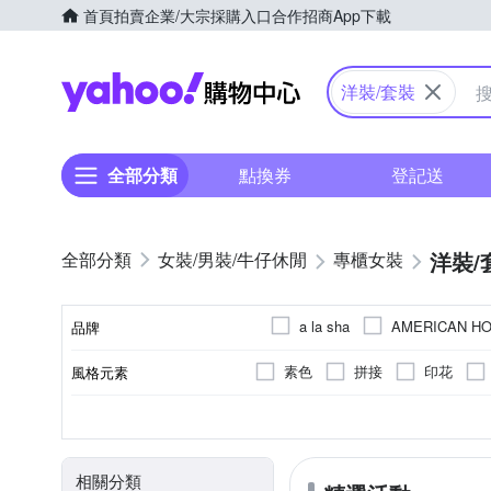
首頁
拍賣
企業/大宗採購入口
合作招商
App下載
Yahoo購物中心
洋裝/套裝
全部分類
點換券
登記送
洋裝/
女裝/男裝/牛仔休閒
專櫃女裝
a la sha
AMERICAN HO
品牌
en-suey 銀穗
GLORY21
素色
拼接
印花
風格元素
品牌名稱
KeyWear 奇威名品
LUN
動物紋
迷彩
貓鬚抓
短袖
正常版型
春夏
人造纖維
無袖
秋冬
長版
棉
長袖
四季
麻|絲
寬鬆
XS
S
M
L
顏色
尺寸
袖長
版型
適穿季節
主材質
OUWEY 歐薇
Qiruo 
35腰
25腰
EL
相關分類