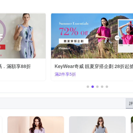
加碼．滿額享88折
KeyWear奇威 靚夏穿搭企劃 28折起
滿2件享5折
評