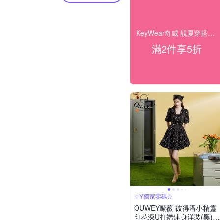
KeyWear奇威 靚夏穿搭企劃 28折起搶購
滿2件享5折
☆Y獨家零碼☆
OUWEY歐薇 彼得潘小精靈
印花深U打褶連身洋裝(黑)3