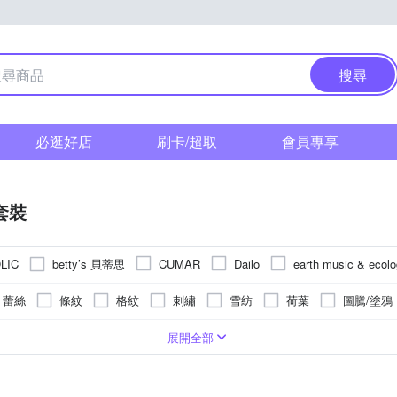
搜尋
必逛好店
刷卡/超取
會員專享
套裝
betty’s 貝蒂思
LIC
CUMAR
Dailo
earth music & ecol
ILEY 伊蕾
Iris Girls 艾莉詩
Green Parks
JESSICA
蕾絲
條紋
格紋
刺繡
雪紡
荷葉
圖騰/塗鴉
G.L 林佳樺
MEDUSA 曼度莎
MASTINA
MOSS CLUB
痕
水洗刷色
版
七分袖
動物毛料
短版
五分袖
合身窄版
牛仔
一般版型
寬版
31腰
直筒
30腰
3
XL
2XL
3XL
5XL
Free
展開全部
奇若名品
SingleNoble 獨身貴族
YU
Samansa Mos2
T.Life
26腰
27腰