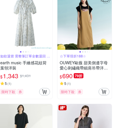
如欲退貨 需整筆訂單全數退回 不
☆下單現折188☆
能單退
earth music 手繪感花紋荷
OUWEY歐薇 甜美側邊字母
葉領洋裝
愛心刺繡織帶細肩吊帶洋裝
(卡其色；S-M)3232327010
1,343
690
$1,431
79折
$
$
5
5
(
1
)
(
1
)
限時下殺
券
限時下殺
券