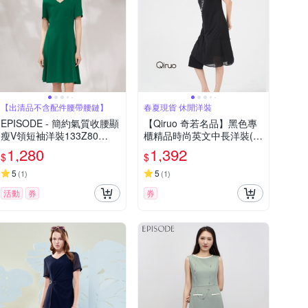
【出清品不含配件腰帶腰鏈】
春夏現貨 休閒洋裝
EPISODE - 簡約氣質收腰顯
【Qiruo 奇若名品】黑色專
瘦V領短袖洋裝133Z80
櫃精品時尚英文中長洋裝(胸
（綠）
前造型英文圖案休閒旅遊款
1,280
1,392
$
$
8231F)
5
5
(
1
)
(
1
)
活動
券
券