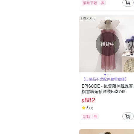
限時下殺
券
補貨中
【出清品不含配件腰帶腰鏈】
EPISODE - 氣質甜美飄逸百
褶雪紡短袖洋裝E43749
882
$
5
(
1
)
活動
券