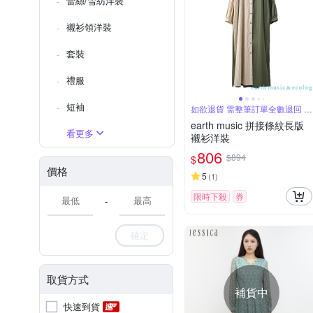
蕾絲/雪紡洋裝
襯衫領洋裝
套裝
禮服
短袖
如欲退貨 需整筆訂單全數退回 不
能單退
earth music 拼接條紋長版
看更多
襯衫洋裝
806
$894
$
價格
5
(
1
)
限時下殺
券
-
確定
取貨方式
補貨中
快速到貨