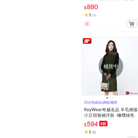
222137406
880
$
5
(
1
)
券
補貨中
同步熱銷款網路獨降
KeyWear奇威名品 羊毛俐落
小立領無袖洋裝 -橄欖綠色
594
6折
$
5
(
5
)