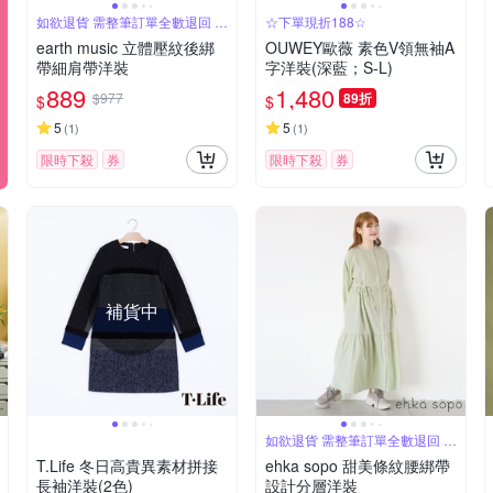
如欲退貨 需整筆訂單全數退回 不
☆下單現折188☆
能單退
earth music 立體壓紋後綁
OUWEY歐薇 素色V領無袖A
帶細肩帶洋裝
字洋裝(深藍；S-L)
889
1,480
$977
89折
$
$
5
5
(
1
)
(
1
)
限時下殺
券
限時下殺
券
補貨中
如欲退貨 需整筆訂單全數退回 不
能單退
T.Life 冬日高貴異素材拼接
ehka sopo 甜美條紋腰綁帶
長袖洋裝(2色)
設計分層洋裝