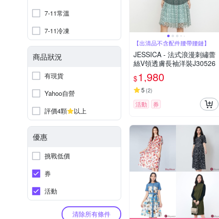
7-11常溫
7-11冷凍
【出清品不含配件腰帶腰鏈】
JESSICA - 法式浪漫刺繡蕾
商品狀況
絲V領透膚長袖洋裝J30526
1,980
有現貨
$
5
(
2
)
Yahoo自營
活動
券
評價4顆
以上
優惠
挑戰低價
券
活動
清除所有條件