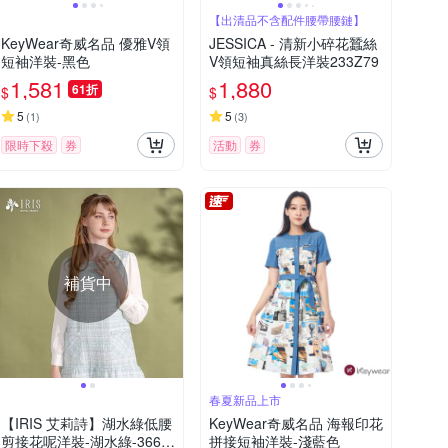
【出清品不含配件腰帶腰鏈】
KeyWear奇威名品 優雅V領
JESSICA - 清新小碎花蠶絲
短袖洋裝-黑色
V領短袖真絲長洋裝233Z79
1,581
1,880
61折
$
$
5
5
(
1
)
(
3
)
限時下殺
券
活動
券
補貨中
春夏新品上市
【IRIS 艾莉詩】湖水綠低腰
KeyWear奇威名品 海報印花
剪接花呢洋裝-湖水綠-3662
拼接短袖洋裝-淺藍色