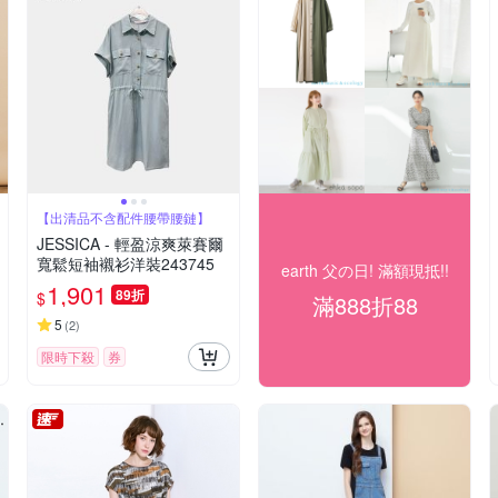
【出清品不含配件腰帶腰鏈】
JESSICA - 輕盈涼爽萊賽爾
寬鬆短袖襯衫洋裝243745
earth 父の日! 滿額現抵!!
1,901
89折
$
滿888折88
5
(
2
)
限時下殺
券