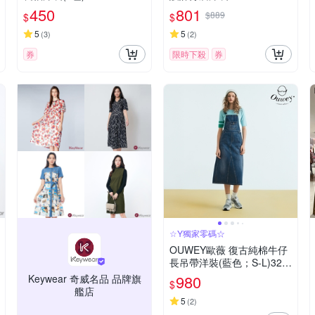
450
801
$889
$
$
5
5
(
3
)
(
2
)
券
限時下殺
券
☆Y獨家零碼☆
OUWEY歐薇 復古純棉牛仔
長吊帶洋裝(藍色；S-L)323
3398722
980
Keywear 奇威名品 品牌旗
$
艦店
5
(
2
)