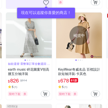
券
現在可以追蹤你喜愛的商店！
補貨中
如欲退貨 需整筆訂單全數退回 不
能單退
earth music 碎花圖案V領高
KeyWear奇威名品 百褶設計
腰五分袖洋裝
款短袖洋裝-卡其色
826
678
$914
61折
$
$
5
5
(
1
)
(
1
)
限時下殺
券
限時下殺
券