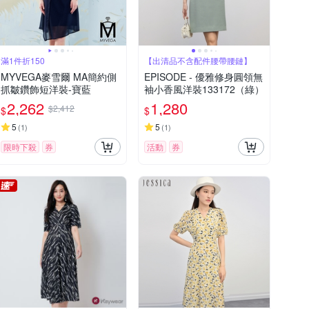
滿1件折150
【出清品不含配件腰帶腰鏈】
MYVEGA麥雪爾 MA簡約側
EPISODE - 優雅修身圓領無
抓皺鑽飾短洋裝-寶藍
袖小香風洋裝133172（綠）
2,262
1,280
$2,412
$
$
5
5
(
1
)
(
1
)
限時下殺
券
活動
券