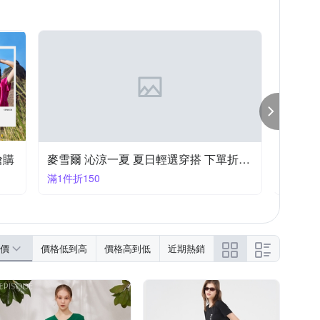
搶購
麥雪爾 沁涼一夏 夏日輕選穿搭 下單折150
滿1件折150
滿1件折
價
價格低到高
價格高到低
近期熱銷