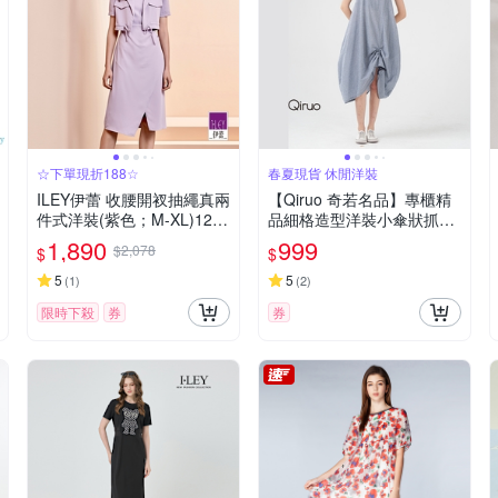
☆下單現折188☆
春夏現貨 休閒洋裝
ILEY伊蕾 收腰開衩抽繩真兩
【Qiruo 奇若名品】專櫃精
件式洋裝(紫色；M-XL)1241
品細格造型洋裝小傘狀抓皺
607611
設計(圓領中長造型洋裝 下
1,890
999
$2,078
$
$
擺抓皺設計8256F)
5
5
(
1
)
(
2
)
限時下殺
券
券