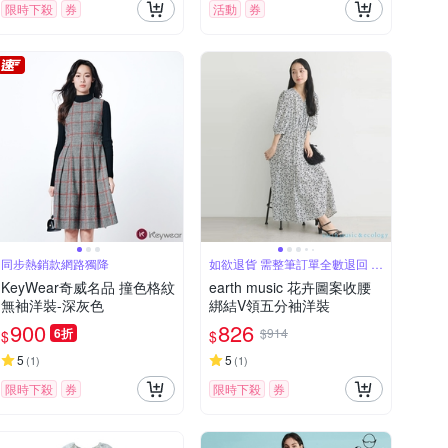
限時下殺
券
活動
券
同步熱銷款網路獨降
如欲退貨 需整筆訂單全數退回 不
能單退
KeyWear奇威名品 撞色格紋
earth music 花卉圖案收腰
無袖洋裝-深灰色
綁結V領五分袖洋裝
900
826
6折
$914
$
$
5
5
(
1
)
(
1
)
限時下殺
券
限時下殺
券