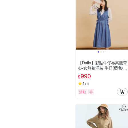
【Dailo】彩點牛仔布高腰背
心-女無袖洋裝 牛仔(藍色/版
型適中)
990
$
5
(
1
)
活動
券