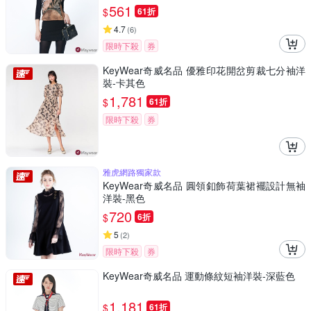
561
$
61折
4.7
(
6
)
限時下殺
券
KeyWear奇威名品 優雅印花開岔剪裁七分袖洋
裝-卡其色
1,781
$
61折
限時下殺
券
雅虎網路獨家款
KeyWear奇威名品 圓領釦飾荷葉裙襬設計無袖
洋裝-黑色
720
$
6折
5
(
2
)
限時下殺
券
KeyWear奇威名品 運動條紋短袖洋裝-深藍色
1,181
$
61折