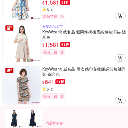
1,581
$
61折
5
(
1
)
限時下殺
券
春夏新品上市
KeyWear奇威名品 假兩件拼接雪紡短袖洋裝-淺
米色
1,581
$
61折
限時下殺
券
KeyWear奇威名品 層次感印花收腰調節短袖洋
裝-綜合色
641
$
61折
5
(
3
)
限時下殺
券
商品折價券