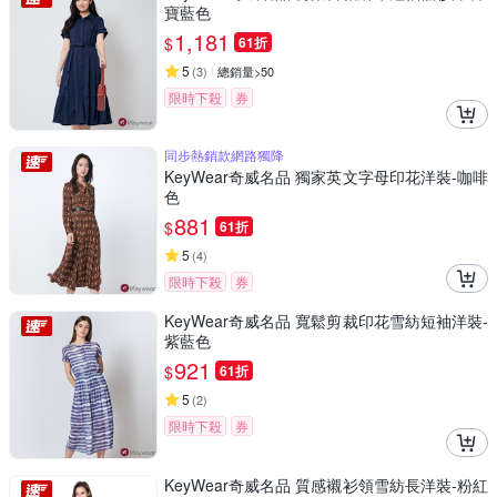
寶藍色
1,181
$
61折
5
(
3
)
總銷量>50
限時下殺
券
同步熱銷款網路獨降
KeyWear奇威名品 獨家英文字母印花洋裝-咖啡
色
881
$
61折
5
(
4
)
限時下殺
券
KeyWear奇威名品 寬鬆剪裁印花雪紡短袖洋裝-
紫藍色
921
$
61折
5
(
2
)
限時下殺
券
KeyWear奇威名品 質感襯衫領雪紡長洋裝-粉紅