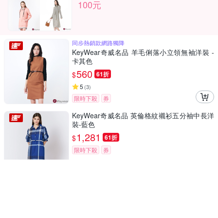
100元
同步熱銷款網路獨降
KeyWear奇威名品 羊毛俐落小立領無袖洋裝 -
卡其色
560
$
61折
5
(
3
)
限時下殺
券
KeyWear奇威名品 英倫格紋襯衫五分袖中長洋
裝-藍色
1,281
$
61折
限時下殺
券
KeyWear奇威名品 簡約碎花吊帶洋裝-藍色
897
$
6折