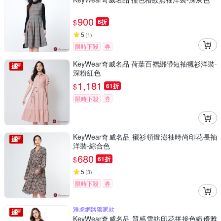
900
$
6折
5
(
1
)
限時下殺
券
KeyWear奇威名品 荷葉百褶綁帶短袖襯衫洋裝-
深粉紅色
1,181
$
61折
限時下殺
券
KeyWear奇威名品 襯衫領燈澎袖時尚印花長袖
洋裝-綜合色
680
$
61折
5
(
3
)
限時下殺
券
雅虎網路獨家款
KeyWear奇威名品 質感雪紡印花拼接色織優雅