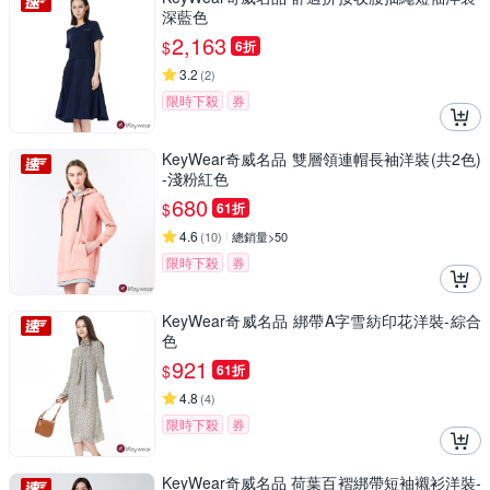
深藍色
2,163
$
6折
3.2
(
2
)
限時下殺
券
KeyWear奇威名品 雙層領連帽長袖洋裝(共2色)
-淺粉紅色
680
$
61折
4.6
(
10
)
總銷量>50
限時下殺
券
KeyWear奇威名品 綁帶A字雪紡印花洋裝-綜合
色
921
$
61折
4.8
(
4
)
限時下殺
券
KeyWear奇威名品 荷葉百褶綁帶短袖襯衫洋裝-