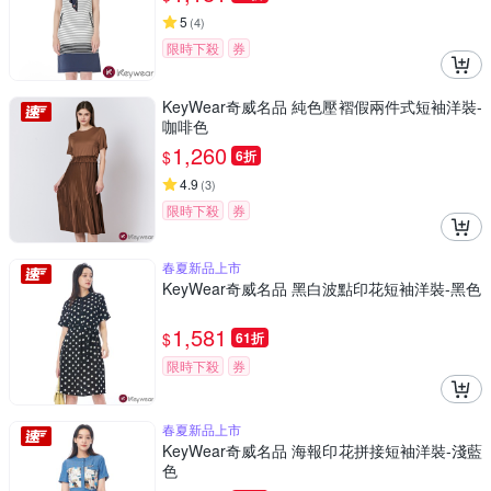
5
(
4
)
限時下殺
券
KeyWear奇威名品 純色壓褶假兩件式短袖洋裝-
咖啡色
1,260
$
6折
4.9
(
3
)
限時下殺
券
春夏新品上市
KeyWear奇威名品 黑白波點印花短袖洋裝-黑色
1,581
$
61折
限時下殺
券
春夏新品上市
KeyWear奇威名品 海報印花拼接短袖洋裝-淺藍
色