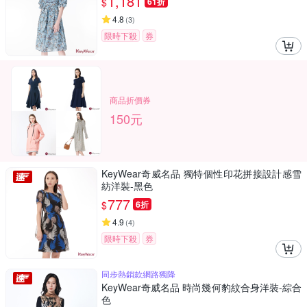
1,181
$
61折
4.8
(
3
)
限時下殺
券
商品折價券
150元
KeyWear奇威名品 獨特個性印花拼接設計感雪
紡洋裝-黑色
777
$
6折
4.9
(
4
)
限時下殺
券
同步熱銷款網路獨降
KeyWear奇威名品 時尚幾何豹紋合身洋裝-綜合
色