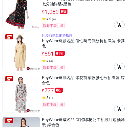
七分袖洋裝-黑色
1,080
$
6折
4.9
(
4
)
限時下殺
券
同步熱銷款網路獨降
KeyWear奇威名品 個性時尚條紋長袖洋裝-卡其
色
651
$
61折
4
(
4
)
限時下殺
券
KeyWear奇威名品 印花荷葉收腰七分袖洋裝-綜
合色
777
$
6折
5
(
1
)
限時下殺
券
KeyWear奇威名品 立體印花公主袖設計短袖洋
裝-綜合色