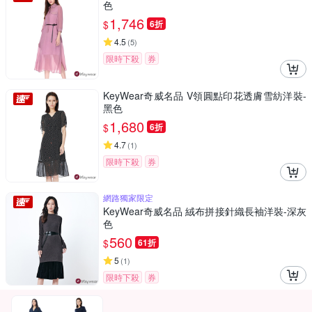
色
1,746
$
6折
4.5
(
5
)
限時下殺
券
KeyWear奇威名品 V領圓點印花透膚雪紡洋裝-
黑色
1,680
$
6折
4.7
(
1
)
限時下殺
券
網路獨家限定
KeyWear奇威名品 絨布拼接針織長袖洋裝-深灰
色
560
$
61折
5
(
1
)
限時下殺
券