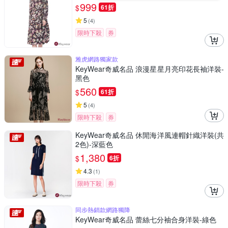
999
$
61折
5
(
4
)
限時下殺
券
雅虎網路獨家款
KeyWear奇威名品 浪漫星星月亮印花長袖洋裝-
黑色
560
$
61折
5
(
4
)
限時下殺
券
KeyWear奇威名品 休閒海洋風連帽針織洋裝(共
2色)-深藍色
1,380
$
6折
4.3
(
1
)
限時下殺
券
同步熱銷款網路獨降
KeyWear奇威名品 蕾絲七分袖合身洋裝-綠色