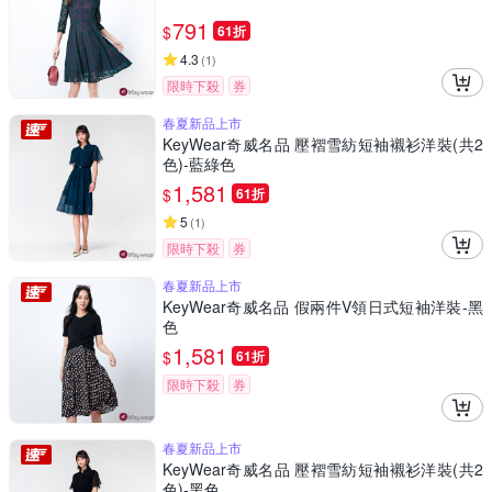
791
$
61折
4.3
(
1
)
限時下殺
券
春夏新品上市
KeyWear奇威名品 壓褶雪紡短袖襯衫洋裝(共2
色)-藍綠色
1,581
$
61折
5
(
1
)
限時下殺
券
春夏新品上市
KeyWear奇威名品 假兩件V領日式短袖洋裝-黑
色
1,581
$
61折
限時下殺
券
春夏新品上市
KeyWear奇威名品 壓褶雪紡短袖襯衫洋裝(共2
色)-黑色