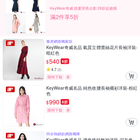
KeyWear奇威 靚夏穿搭企劃 28折起搶購
滿2件享5折
雅虎網路獨家款
KeyWear奇威名品 氣質立體蕾絲花片長袖洋裝-
暗紅色
540
$
6折
4.7
(
2
)
限時下殺
券
KeyWear奇威名品 純色收腰長袖襯衫洋裝-粉紅
色
990
$
6折
限時下殺
券
同步熱銷款網路獨降
KeyWear奇威名品 撞色格紋無袖洋裝-深灰色