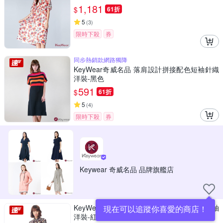
1,181
$
61折
5
(
3
)
限時下殺
券
同步熱銷款網路獨降
KeyWear奇威名品 落肩設計拼接配色短袖針織
洋裝-黑色
591
$
61折
5
(
4
)
限時下殺
券
Keywear 奇威名品 品牌旗艦店
KeyWear奇威名品 翻領開襟綁帶花卉印花長袖
現在可以追蹤你喜愛的商店！
洋裝-紅咖啡色