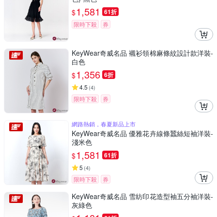
1,581
$
61折
限時下殺
券
KeyWear奇威名品 襯衫領棉麻條紋設計款洋裝-
白色
1,356
$
6折
4.5
(
4
)
限時下殺
券
網路熱銷，春夏新品上市
KeyWear奇威名品 優雅花卉線條蠶絲短袖洋裝-
淺米色
1,581
$
61折
5
(
4
)
限時下殺
券
KeyWear奇威名品 雪紡印花造型袖五分袖洋裝-
灰綠色