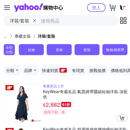
Yahoo購物中心
登入
洋裝/套裝
專櫃女裝
洋裝/套裝
全部
短袖
長袖
套裝
無袖/細肩帶
分類
分類
品牌
快速到貨
有現貨
挑戰低價
價格低到
春夏新品上市
KeyWear奇威名品 氣質綁帶蠶絲短袖洋裝-深藍
色
2,882
$
61折
限時下殺
券
KeyWear奇威名品 舒適拼接收腰抽繩短袖洋裝-