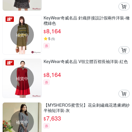
KeyWear奇威名品 針織拼接設計假兩件洋裝-橄
欖綠色
8,164
$
補貨中
5
(
5
)
券
KeyWear奇威名品 V領立體百褶長袖洋裝-紅色
8,164
$
補貨中
券
【MYSHEROS蜜雪兒】花朵刺繡織花透膚網紗
半袖短洋裝-灰
7,633
$
補貨中
券