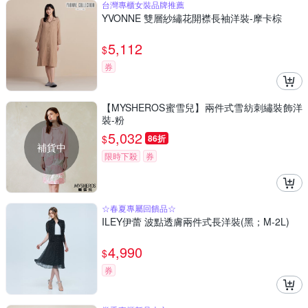
台灣專櫃女裝品牌推薦
YVONNE 雙層紗繡花開襟長袖洋裝-摩卡棕
5,112
$
券
【MYSHEROS蜜雪兒】兩件式雪紡刺繡裝飾洋
裝-粉
5,032
$
86折
補貨中
限時下殺
券
☆春夏專屬回饋品☆
ILEY伊蕾 波點透膚兩件式長洋裝(黑；M-2L)
4,990
$
券