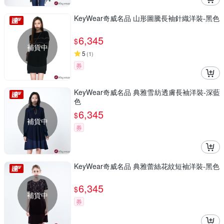
KeyWear奇威名品 山形圖騰長袖針織洋裝-黑色
6,345
$
補貨中
5
(
1
)
券
KeyWear奇威名品 典雅雪紡透膚長袖洋裝-深藍
色
6,345
$
補貨中
券
KeyWear奇威名品 典雅蕾絲花紋短袖洋裝-黑色
6,345
$
補貨中
券