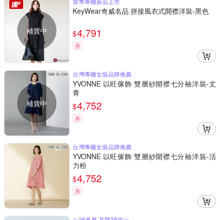
當季專櫃新品上市
KeyWear奇威名品 拼接風衣式開襟洋裝-黑色
補貨中
4,791
$
券
台灣專櫃女裝品牌推薦
YVONNE 以旺傢飾 雙層紗開襟七分袖洋裝-丈
青
補貨中
4,752
$
券
台灣專櫃女裝品牌推薦
YVONNE 以旺傢飾 雙層紗開襟七分袖洋裝-活
力粉
4,752
$
券
☆26春夏 直降38折☆