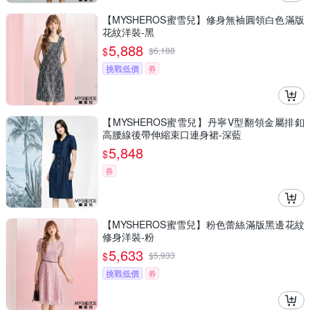
【MYSHEROS蜜雪兒】修身無袖圓領白色滿版
花紋洋裝-黑
5,888
$
$
6,188
挑戰低價
券
【MYSHEROS蜜雪兒】丹寧V型翻領金屬排釦
高腰線後帶伸縮束口連身裙-深藍
5,848
$
券
【MYSHEROS蜜雪兒】粉色蕾絲滿版黑邊花紋
修身洋裝-粉
5,633
$
$
5,933
挑戰低價
券