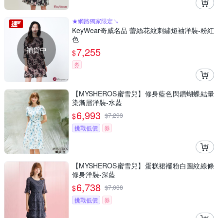
★網路獨家限定↘
KeyWear奇威名品 蕾絲花紋刺繡短袖洋裝-粉紅
色
補貨中
7,255
$
券
【MYSHEROS蜜雪兒】修身藍色閃鑽蝴蝶結暈
染漸層洋裝-水藍
6,993
$
$
7,293
挑戰低價
券
【MYSHEROS蜜雪兒】蛋糕裙襬粉白圖紋線條
修身洋裝-深藍
6,738
$
$
7,038
挑戰低價
券