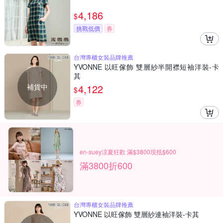
4,186
$
挑戰低價
券
台灣專櫃女裝品牌推薦
YVONNE 以旺傢飾 雙層紗半開襟短袖洋裝-卡
其
補貨中
4,122
$
券
en-suey涼夏狂歡 滿$3800現抵$600
滿3800折600
台灣專櫃女裝品牌推薦
YVONNE 以旺傢飾 雙層紗連袖洋裝-卡其