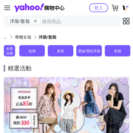
Yahoo購物中心
登入
洋裝/套裝
專櫃女裝
洋裝/套裝
全部
短袖
套裝
蕾絲/雪紡洋裝
長袖
分類
精選活動