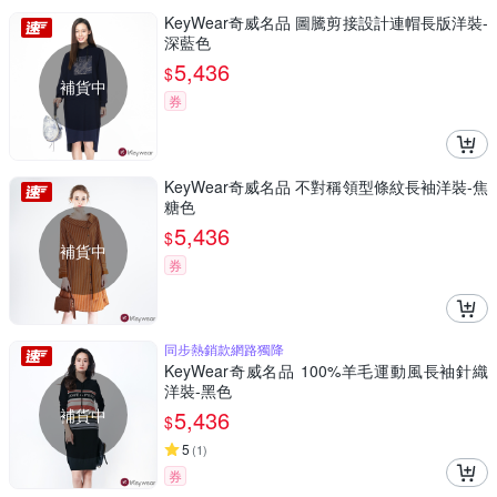
KeyWear奇威名品 圖騰剪接設計連帽長版洋裝-
深藍色
5,436
$
補貨中
券
KeyWear奇威名品 不對稱領型條紋長袖洋裝-焦
糖色
5,436
$
補貨中
券
同步熱銷款網路獨降
KeyWear奇威名品 100%羊毛運動風長袖針織
洋裝-黑色
補貨中
5,436
$
5
(
1
)
券