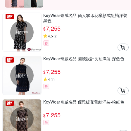
KeyWear奇威名品 仙人掌印花襯衫式短袖洋裝-
黑色
7,255
$
補貨中
4.5
(
2
)
券
KeyWear奇威名品 圖騰設計長袖洋裝-深藍色
7,255
$
補貨中
4
(
1
)
券
KeyWear奇威名品 優雅緹花蕾絲洋裝-粉紅色
7,255
$
補貨中
券