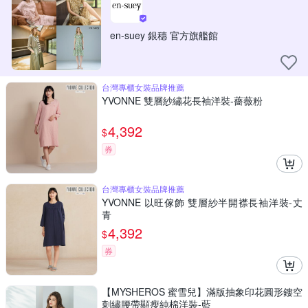
en-suey 銀穗 官方旗艦館
台灣專櫃女裝品牌推薦
YVONNE 雙層紗繡花長袖洋裝-薔薇粉
4,392
$
券
台灣專櫃女裝品牌推薦
YVONNE 以旺傢飾 雙層紗半開襟長袖洋裝-丈
青
4,392
$
券
【MYSHEROS 蜜雪兒】滿版抽象印花圓形鏤空
刺繡腰帶顯瘦純棉洋裝-藍