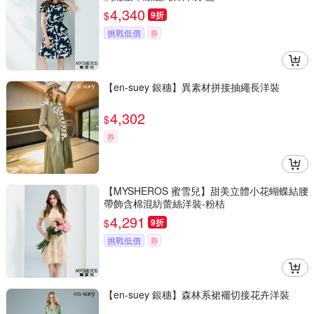
4,340
$
9折
挑戰低價
券
【en-suey 銀穗】異素材拼接抽繩長洋裝
4,302
$
券
【MYSHEROS 蜜雪兒】甜美立體小花蝴蝶結腰
帶飾含棉混紡蕾絲洋裝-粉桔
4,291
$
9折
挑戰低價
券
【en-suey 銀穗】森林系裙襬切接花卉洋裝