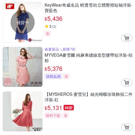
KeyWear奇威名品 輕透雪紡立體壓褶短袖洋裝-
寶藍色
5,436
$
補貨中
3
(
2
)
券
春夏新品↘新降7折
MYVEGA麥雪爾 純麻車縫線造型腰帶短洋裝-桔
粉
5,376
$
挑戰低價
券
【MYSHEROS 蜜雪兒】絲光蝴蝶珍珠飾假二件
洋裝-紅
5,131
$
86折
限時下殺
券