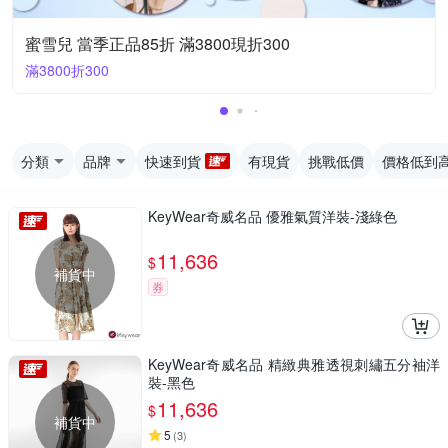
蜜雪兒 當季正品85折 滿3800現折300
滿3800折300
分類
品牌
快速到貨
有現貨
挑戰低價
價格低到
KeyWear奇威名品 優雅氣質洋裝-淺綠色
11,636
$
補貨中
券
KeyWear奇威名品 精緻典雅透視刺繡五分袖洋
裝-黑色
11,636
$
補貨中
5
(
3
)