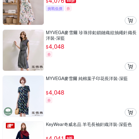
4,076
$
88折
挑戰低價
券
MYVEGA麥雪爾 珍珠排釦鎖鏈織紋抽繩針織長
洋裝-深藍
4,048
$
券
MYVEGA麥雪爾 純棉葉子印花長洋裝-深藍
4,048
$
券
KeyWear奇威名品 羊毛長袖針織洋裝-深藍色
4,041
$
9折