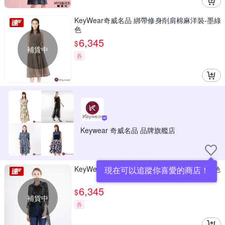
KeyWear奇威名品 綁帶修身削肩棉麻洋裝-墨綠
色
6,345
$
補貨中
券
Keywear 奇威名品 品牌旗艦店
KeyWear奇威名品 幾何時尚線條長袖洋裝-黑色
現在可以追蹤你喜愛的商店！
6,345
$
補貨中
券