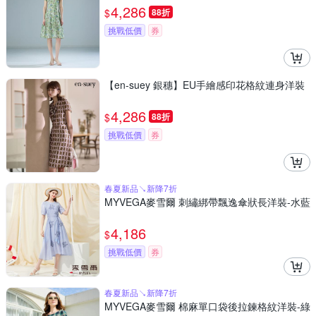
4,286
$
88折
挑戰低價
券
【en-suey 銀穗】EU手繪感印花格紋連身洋裝
4,286
$
88折
挑戰低價
券
春夏新品↘新降7折
MYVEGA麥雪爾 刺繡綁帶飄逸傘狀長洋裝-水藍
4,186
$
挑戰低價
券
春夏新品↘新降7折
MYVEGA麥雪爾 棉麻單口袋後拉鍊格紋洋裝-綠