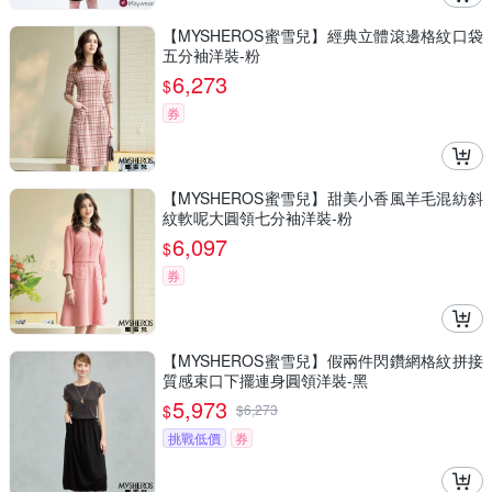
【MYSHEROS蜜雪兒】經典立體滾邊格紋口袋
五分袖洋裝-粉
6,273
$
券
【MYSHEROS蜜雪兒】甜美小香風羊毛混紡斜
紋軟呢大圓領七分袖洋裝-粉
6,097
$
券
【MYSHEROS蜜雪兒】假兩件閃鑽網格紋拼接
質感束口下擺連身圓領洋裝-黑
5,973
$
$
6,273
挑戰低價
券