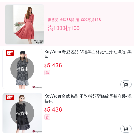
蜜雪兒 全區88折 滿1000再折168
滿1000折168
KeyWear奇威名品 V領黑白格紋七分袖洋裝-黑
色
5,436
$
補貨中
券
KeyWear奇威名品 不對稱領型條紋長袖洋裝-深
藍色
5,436
$
補貨中
券