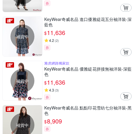
券
KeyWear奇威名品 進口優雅緹花五分袖洋裝-深
藍色
11,636
$
補貨中
4.2
(
2
)
券
雅虎網路獨家款
KeyWear奇威名品 優雅緹花拼接無袖洋裝-深藍
色
補貨中
11,636
$
4.3
(
3
)
券
KeyWear奇威名品 點點印花雪紡七分袖洋裝-黑
色
8,909
$
補貨中
券