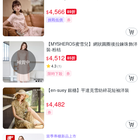
4,566
$
89折
挑戰低價
券
【MYSHEROS蜜雪兒】網狀圓圈後拉鍊珠飾洋
裝-粉桔
4,512
$
85折
補貨中
4.3
(
1
)
限時下殺
券
【en-suey 銀穗】平達克雪紡碎花短袖洋裝
4,482
$
券
當季專櫃新品上市