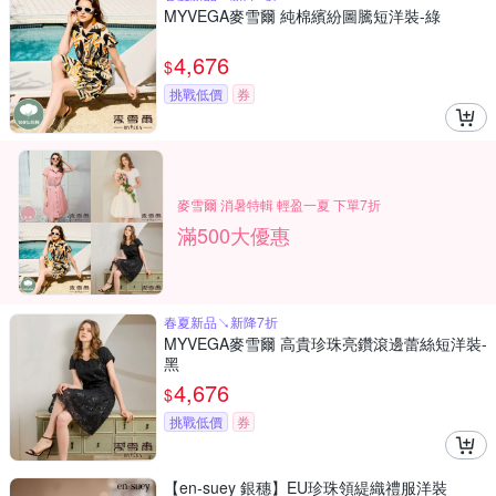
MYVEGA麥雪爾 純棉繽紛圖騰短洋裝-綠
4,676
$
挑戰低價
券
麥雪爾 消暑特輯 輕盈一夏 下單7折
滿500大優惠
春夏新品↘新降7折
MYVEGA麥雪爾 高貴珍珠亮鑽滾邊蕾絲短洋裝-
黑
4,676
$
挑戰低價
券
【en-suey 銀穗】EU珍珠領緹織禮服洋裝