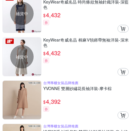
KeyWear奇威名品 時尚條紋無袖針織洋裝-深藍
色
補貨中
4,432
$
券
KeyWear奇威名品 棉麻V領綁帶無袖洋裝-深米
色
4,432
$
補貨中
券
台灣專櫃女裝品牌推薦
YVONNE 雙層紗繡花長袖洋裝-摩卡棕
4,392
$
券
台灣專櫃女裝品牌推薦