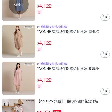
補貨中
4,122
$
券
台灣專櫃女裝品牌推薦
YVONNE 雙層紗半開襟短袖洋裝-摩卡棕
4,122
$
券
台灣專櫃女裝品牌推薦
YVONNE 雙層紗半開襟短袖洋裝-薔薇粉
4,122
$
券
【en-suey 銀穗】田園風V領碎花短洋裝