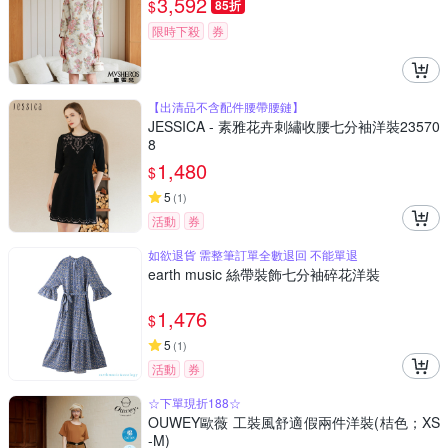
3,592
$
85折
限時下殺
券
【出清品不含配件腰帶腰鏈】
JESSICA - 素雅花卉刺繡收腰七分袖洋裝23570
8
1,480
$
5
(
1
)
活動
券
如欲退貨 需整筆訂單全數退回 不能單退
earth music 絲帶裝飾七分袖碎花洋裝
1,476
$
5
(
1
)
活動
券
☆下單現折188☆
OUWEY歐薇 工裝風舒適假兩件洋裝(桔色；XS
-M)