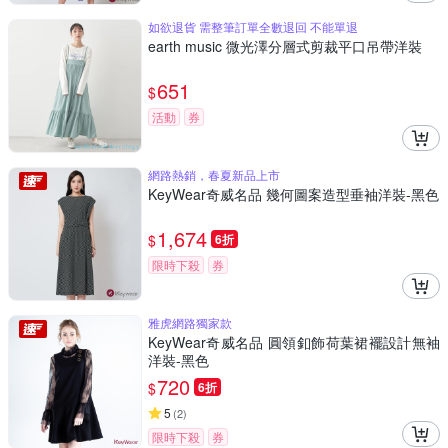
如欲退貨 需整筆訂單全數退回 不能單退
earth music 微光澤分層式剪裁平口吊帶洋裝
651
$
活動
券
網路熱銷，春夏新品上市
KeyWear奇威名品 幾何圖案造型垂袖洋裝-黑色
1,674
$
6折
限時下殺
券
雅虎網路獨家款
KeyWear奇威名品 圓領釦飾荷葉裙襬設計無袖
洋裝-黑色
720
$
6折
5
(
2
)
限時下殺
券