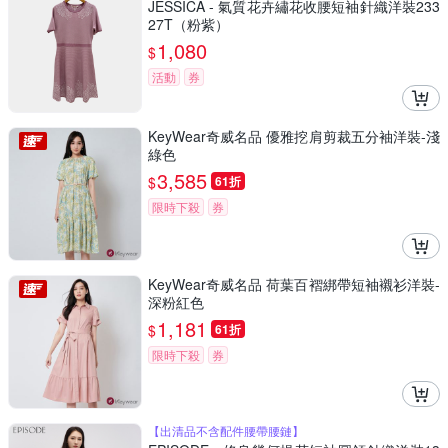
JESSICA - 氣質花卉繡花收腰短袖針織洋裝233
27T（粉紫）
1,080
$
活動
券
KeyWear奇威名品 優雅挖肩剪裁五分袖洋裝-淺
綠色
3,585
$
61折
限時下殺
券
KeyWear奇威名品 荷葉百褶綁帶短袖襯衫洋裝-
深粉紅色
1,181
$
61折
限時下殺
券
【出清品不含配件腰帶腰鏈】