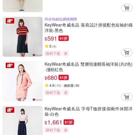
同步熱銷款網路獨降
KeyWear奇威名品 落肩設計拼接配色短袖針織
洋裝-黑色
591
$
61折
5
(
4
)
限時下殺
券
KeyWear奇威名品 雙層領連帽長袖洋裝(共2色)
-淺粉紅色
680
$
61折
4.6
(
10
)
總銷量>50
限時下殺
券
KeyWear奇威名品 字母T恤拼接假兩件休閒洋
裝-白色
1,661
$
61折
限時下殺
券