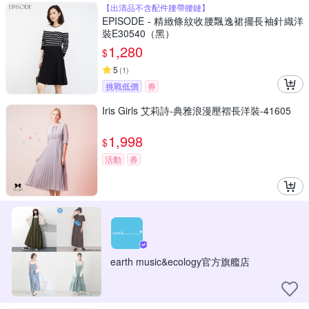
【出清品不含配件腰帶腰鏈】
EPISODE - 精緻條紋收腰飄逸裙擺長袖針織洋
裝E30540（黑）
1,280
$
5
(
1
)
挑戰低價
券
Iris Girls 艾莉詩-典雅浪漫壓褶長洋裝-41605
1,998
$
活動
券
earth music&ecology官方旗艦店