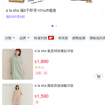
a la sha 滿2千即享10%off優惠
滿2000享9折
分類
品牌
快速到貨
有現貨
挑戰低價
價格低到
a la sha 氣質球狀襯衫洋裝
1,890
$
1
(
1
)
活動
券
a la sha 圓弧剪接抽皺洋裝
1,590
$
券