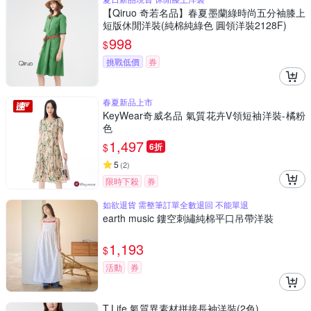
【Qiruo 奇若名品】春夏墨蘭綠時尚五分袖膝上
短版休閒洋裝(純棉純綠色 圓領洋裝2128F)
998
$
挑戰低價
券
春夏新品上市
KeyWear奇威名品 氣質花卉V領短袖洋裝-橘粉
色
1,497
$
6折
5
(
2
)
限時下殺
券
如欲退貨 需整筆訂單全數退回 不能單退
earth music 鏤空刺繡純棉平口吊帶洋裝
1,193
$
活動
券
T.Life 氣質異素材拼接長袖洋裝(2色)