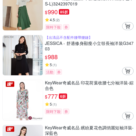
S-L)3242397019
990
$
85折
4.5
(
2
)
限時下殺
券
【出清品不含配件腰帶腰鏈】
JESSICA - 舒適修身顯瘦小立領長袖洋裝G347
03
988
$
5
(
1
)
活動
券
KeyWear奇威名品 印花荷葉收腰七分袖洋裝-綜
合色
777
$
6折
5
(
1
)
限時下殺
券
KeyWear奇威名品 繽紛夏花色調俏麗短袖洋裝-
深藍色