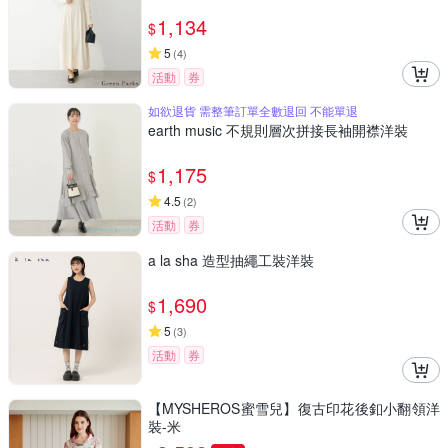
1,134
$
5
(
4
)
活動
券
如欲退貨 需整筆訂單全數退回 不能單退
earth music 不規則層次拼接長袖開襟洋裝
1,175
$
4.5
(
2
)
活動
券
a la sha 造型抽繩工裝洋裝
1,690
$
5
(
3
)
活動
券
【MYSHEROS蜜雪兒】復古印花後釦小翻領洋
裝-米