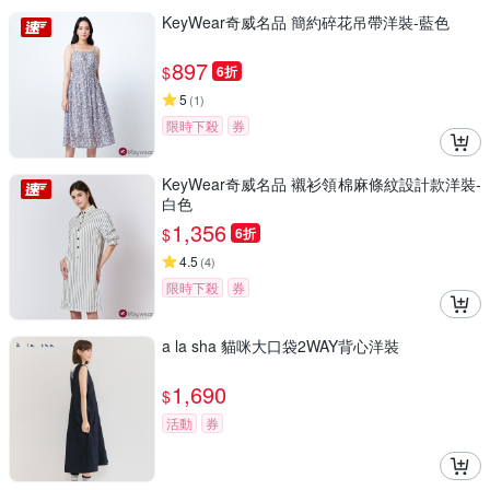
KeyWear奇威名品 簡約碎花吊帶洋裝-藍色
897
$
6折
5
(
1
)
限時下殺
券
KeyWear奇威名品 襯衫領棉麻條紋設計款洋裝-
白色
1,356
$
6折
4.5
(
4
)
限時下殺
券
a la sha 貓咪大口袋2WAY背心洋裝
1,690
$
活動
券