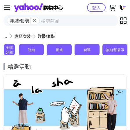
Yahoo購物中心
登入
洋裝/套裝
專櫃女裝
洋裝/套裝
全部
短袖
長袖
套裝
無袖/細肩帶
分類
精選活動