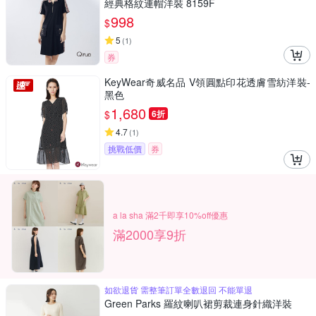
經典格紋連帽洋裝 8159F
998
$
5
(
1
)
券
KeyWear奇威名品 V領圓點印花透膚雪紡洋裝-
黑色
1,680
$
6折
4.7
(
1
)
挑戰低價
券
a la sha 滿2千即享10%off優惠
滿2000享9折
如欲退貨 需整筆訂單全數退回 不能單退
Green Parks 羅紋喇叭裙剪裁連身針織洋裝