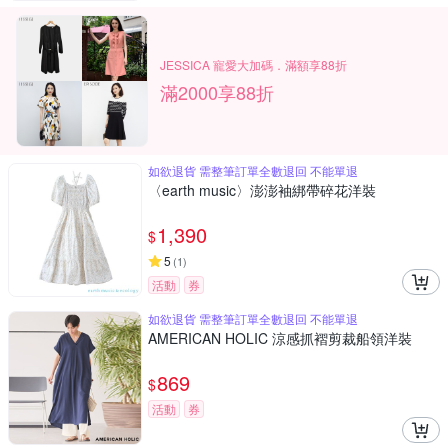
JESSICA 寵愛大加碼．滿額享88折
滿2000享88折
如欲退貨 需整筆訂單全數退回 不能單退
〈earth music〉澎澎袖綁帶碎花洋裝
1,390
$
5
(
1
)
活動
券
如欲退貨 需整筆訂單全數退回 不能單退
AMERICAN HOLIC 涼感抓褶剪裁船領洋裝
869
$
活動
券