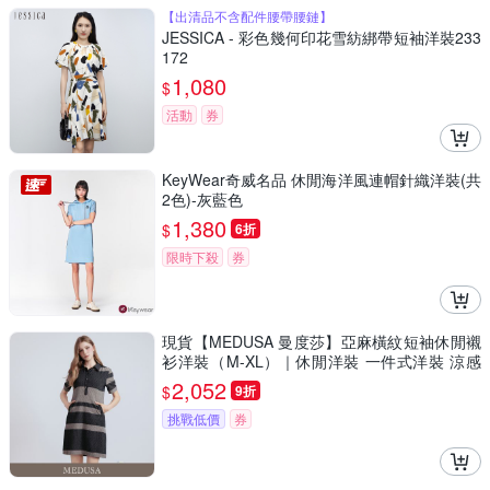
【出清品不含配件腰帶腰鏈】
JESSICA - 彩色幾何印花雪紡綁帶短袖洋裝233
172
1,080
$
活動
券
KeyWear奇威名品 休閒海洋風連帽針織洋裝(共
2色)-灰藍色
1,380
$
6折
限時下殺
券
現貨【MEDUSA 曼度莎】亞麻橫紋短袖休閒襯
衫洋裝（M-XL）｜休閒洋裝 一件式洋裝 涼感
透氣亞麻
2,052
$
9折
挑戰低價
券