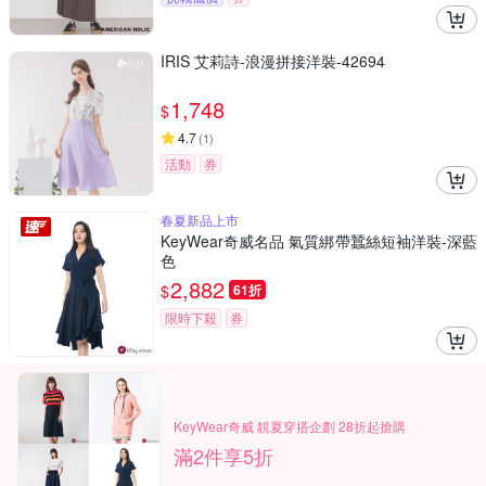
IRIS 艾莉詩-浪漫拼接洋裝-42694
1,748
$
4.7
(
1
)
活動
券
春夏新品上市
KeyWear奇威名品 氣質綁帶蠶絲短袖洋裝-深藍
色
2,882
$
61折
限時下殺
券
KeyWear奇威 靚夏穿搭企劃 28折起搶購
滿2件享5折