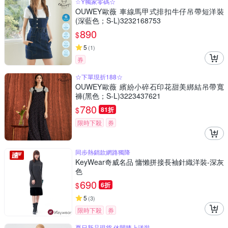
☆Y獨家零碼☆
OUWEY歐薇 車線馬甲式排扣牛仔吊帶短洋裝
(深藍色；S-L)3232168753
890
$
5
(
1
)
券
☆下單現折188☆
OUWEY歐薇 繽紛小碎石印花甜美綁結吊帶寬
褲(黑色；S-L)3223437621
780
$
81折
限時下殺
券
同步熱銷款網路獨降
KeyWear奇威名品 慵懶拼接長袖針織洋裝-深灰
色
690
$
6折
5
(
3
)
限時下殺
券
夏日新品現貨 休閒膝上洋裝