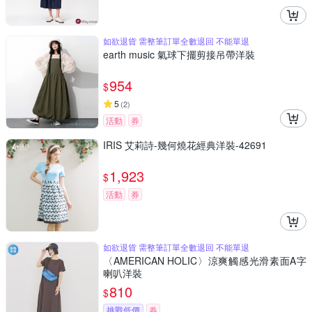
如欲退貨 需整筆訂單全數退回 不能單退
earth music 氣球下擺剪接吊帶洋裝
954
$
5
(
2
)
活動
券
IRIS 艾莉詩-幾何燒花經典洋裝-42691
1,923
$
活動
券
如欲退貨 需整筆訂單全數退回 不能單退
〈AMERICAN HOLIC〉涼爽觸感光滑素面A字
喇叭洋裝
810
$
挑戰低價
券