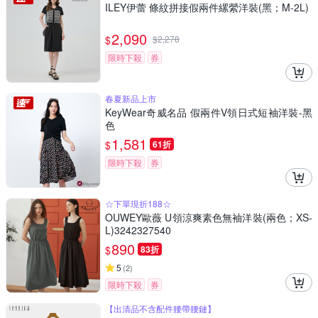
ILEY伊蕾 條紋拼接假兩件縲縈洋裝(黑；M-2L)
2,090
$
$
2,278
限時下殺
券
春夏新品上市
KeyWear奇威名品 假兩件V領日式短袖洋裝-黑
色
1,581
$
61折
限時下殺
券
☆下單現折188☆
OUWEY歐薇 U領涼爽素色無袖洋裝(兩色；XS-
L)3242327540
890
$
83折
5
(
2
)
限時下殺
券
【出清品不含配件腰帶腰鏈】