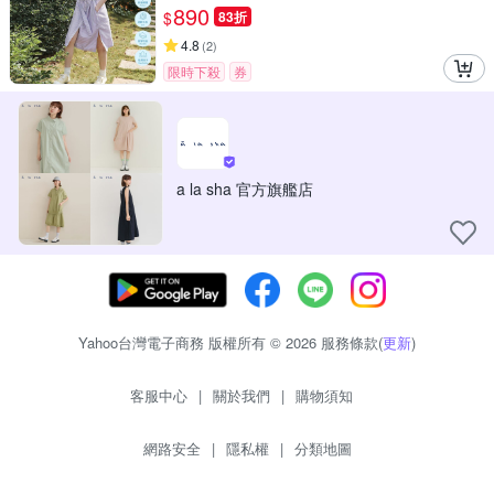
890
$
83折
4.8
(
2
)
限時下殺
券
a la sha 官方旗艦店
Yahoo台灣電子商務 版權所有 © 2026 服務條款(
更新
)
客服中心
|
關於我們
|
購物須知
網路安全
|
隱私權
|
分類地圖