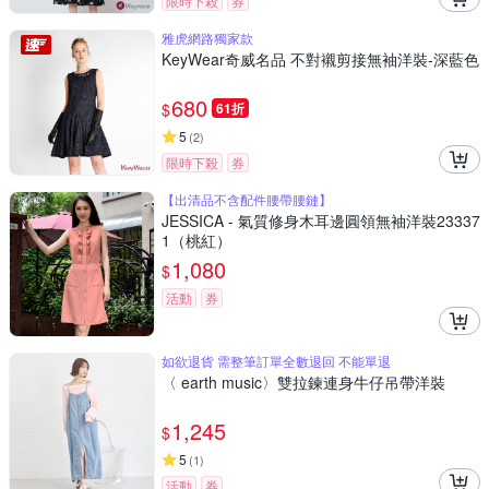
限時下殺
券
雅虎網路獨家款
KeyWear奇威名品 不對襯剪接無袖洋裝-深藍色
680
$
61折
5
(
2
)
限時下殺
券
【出清品不含配件腰帶腰鏈】
JESSICA - 氣質修身木耳邊圓領無袖洋裝23337
1（桃紅）
1,080
$
活動
券
如欲退貨 需整筆訂單全數退回 不能單退
〈 earth music〉雙拉鍊連身牛仔吊帶洋裝
1,245
$
5
(
1
)
活動
券