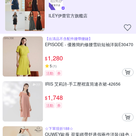
ILEY伊蕾官方旗艦店
【出清品不含配件腰帶腰鏈】
EPISODE - 優雅簡約修腰雪紡短袖洋裝E30470
1,280
$
5
(
1
)
活動
券
IRIS 艾莉詩-手工壓褶直筒連衣裙-42656
1,748
$
活動
券
☆下單現折188☆
OUWEY歐薇 荷葉綁帶舒適假兩件洋裝(綠色；