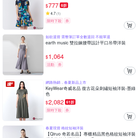
777
$
6折
4.7
(
1
)
限時下殺
券
如欲退貨 需整筆訂單全數退回 不能單退
earth music 雙拉鍊腰帶設計平口吊帶洋裝
1,064
$
活動
券
網路熱銷，春夏新品上市
KeyWear奇威名品 復古花朵刺繡短袖洋裝-墨綠
色
2,082
$
61折
限時下殺
券
春夏現貨 格紋短袖洋裝
【Qiruo 奇若名品】專櫃精品黑色格紋短袖洋裝