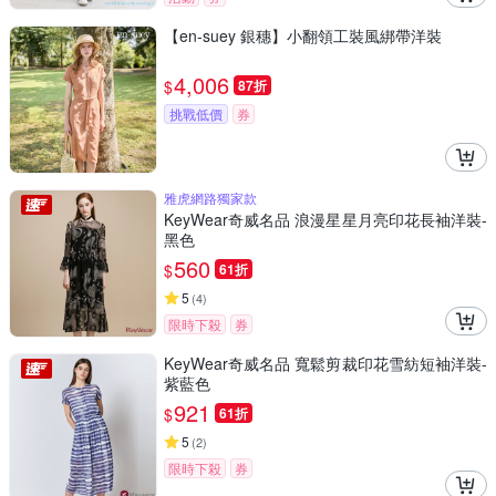
【en-suey 銀穗】小翻領工裝風綁帶洋裝
4,006
$
87折
挑戰低價
券
雅虎網路獨家款
KeyWear奇威名品 浪漫星星月亮印花長袖洋裝-
黑色
560
$
61折
5
(
4
)
限時下殺
券
KeyWear奇威名品 寬鬆剪裁印花雪紡短袖洋裝-
紫藍色
921
$
61折
5
(
2
)
限時下殺
券