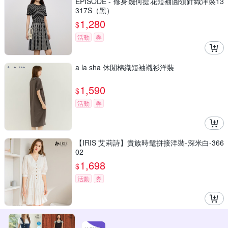
EPISODE - 修身幾何提花短袖圓領針織洋裝13
317S（黑）
1,280
$
活動
券
a la sha 休閒棉織短袖襯衫洋裝
1,590
$
活動
券
【IRIS 艾莉詩】貴族時髦拼接洋裝-深米白-366
02
1,698
$
活動
券