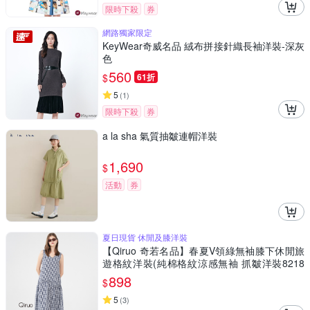
限時下殺
券
網路獨家限定
KeyWear奇威名品 絨布拼接針織長袖洋裝-深灰
色
560
$
61折
5
(
1
)
限時下殺
券
a la sha 氣質抽皺連帽洋裝
1,690
$
活動
券
夏日現貨 休閒及膝洋裝
【Qiruo 奇若名品】春夏V領綠無袖膝下休閒旅
遊格紋洋裝(純棉格紋涼感無袖 抓皺洋裝8218
F)
898
$
5
(
3
)