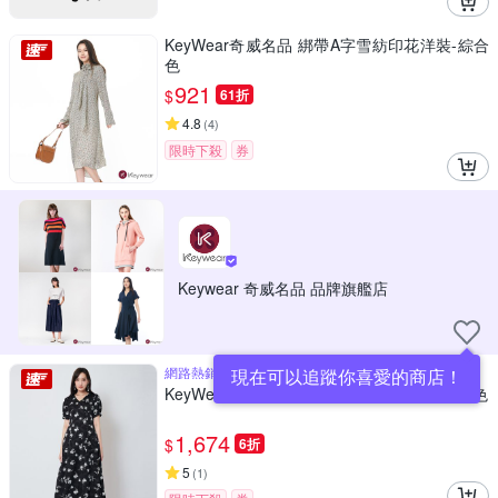
KeyWear奇威名品 綁帶A字雪紡印花洋裝-綜合
色
921
$
61折
4.8
(
4
)
限時下殺
券
Keywear 奇威名品 品牌旗艦店
網路熱銷，春夏新品上市
現在可以追蹤你喜愛的商店！
KeyWear奇威名品 手繪玫瑰提花印花洋裝-黑色
1,674
$
6折
5
(
1
)