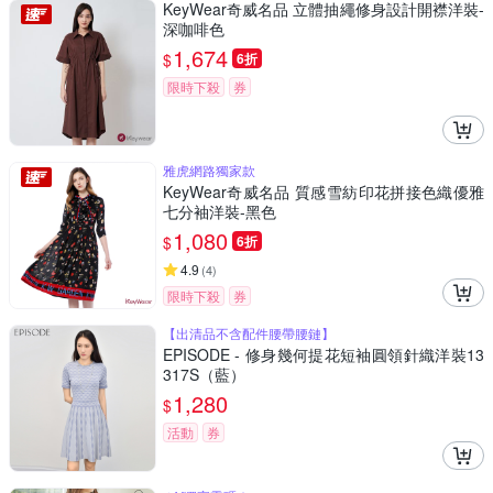
KeyWear奇威名品 立體抽繩修身設計開襟洋裝-
深咖啡色
1,674
$
6折
限時下殺
券
雅虎網路獨家款
KeyWear奇威名品 質感雪紡印花拼接色織優雅
七分袖洋裝-黑色
1,080
$
6折
4.9
(
4
)
限時下殺
券
【出清品不含配件腰帶腰鏈】
EPISODE - 修身幾何提花短袖圓領針織洋裝13
317S（藍）
1,280
$
活動
券