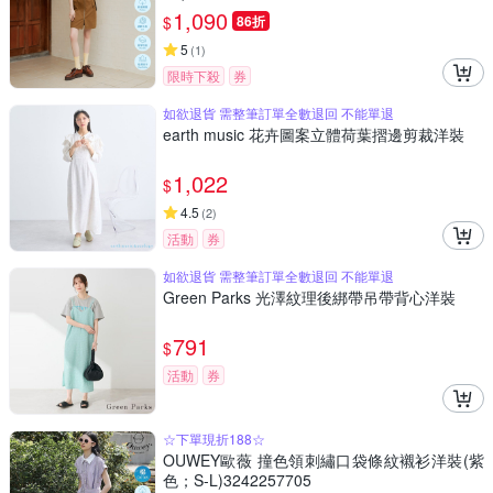
1,090
$
86折
5
(
1
)
限時下殺
券
如欲退貨 需整筆訂單全數退回 不能單退
earth music 花卉圖案立體荷葉摺邊剪裁洋裝
1,022
$
4.5
(
2
)
活動
券
如欲退貨 需整筆訂單全數退回 不能單退
Green Parks 光澤紋理後綁帶吊帶背心洋裝
791
$
活動
券
☆下單現折188☆
OUWEY歐薇 撞色領刺繡口袋條紋襯衫洋裝(紫
色；S-L)3242257705