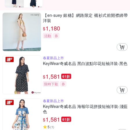
【en-suey 銀穗】網路限定 襯衫式前開襟綁帶
洋裝
1,180
$
活動
券
春夏新品上市
KeyWear奇威名品 黑白波點印花短袖洋裝-黑色
1,581
$
61折
限時下殺
券
春夏新品上市
KeyWear奇威名品 海報印花拼接短袖洋裝-淺藍
色
1,581
$
61折
5
(
1
)