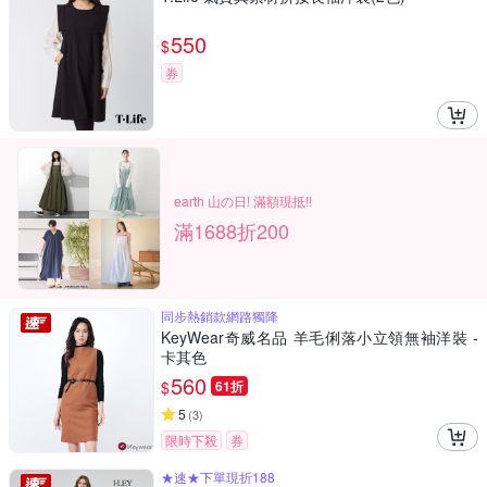
550
$
券
earth 山の日! 滿額現抵!!
滿1688折200
同步熱銷款網路獨降
KeyWear奇威名品 羊毛俐落小立領無袖洋裝 -
卡其色
560
$
61折
5
(
3
)
限時下殺
券
★速★下單現折188