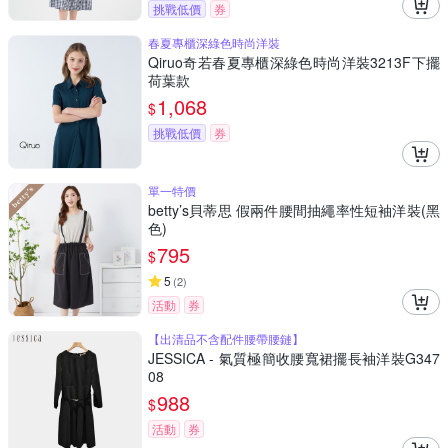
挑戰低價
券
春夏專櫃深綠色時尚洋裝
Qiruo奇若春夏專櫃深綠色時尚洋裝3213F下擺
荷葉款
1,068
$
挑戰低價
券
單一特價
betty’s貝蒂思 假兩件腰間抽繩率性短袖洋裝(黑
色)
795
$
5
(
2
)
活動
券
【出清品不含配件腰帶腰鏈】
JESSICA - 氣質極簡收腰寬裙擺長袖洋裝G347
08
988
$
活動
券