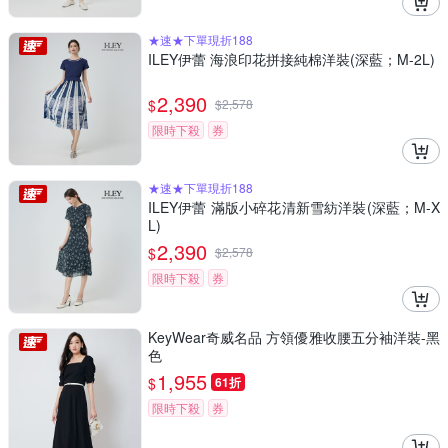
★速★下單現折188
ILEY伊蕾 海浪印花拼接純棉洋裝(深藍；M-2L)
2,390
$
$
2,578
限時下殺
券
★速★下單現折188
ILEY伊蕾 滿版小碎花清新雪紡洋裝(深藍；M-X
L)
2,390
$
$
2,578
限時下殺
券
KeyWear奇威名品 方領優雅收腰五分袖洋裝-黑
色
1,955
$
61折
限時下殺
券