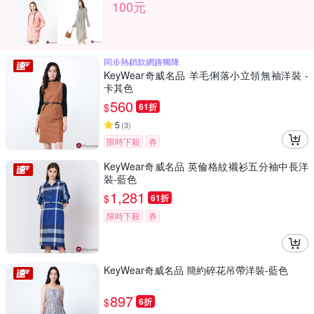
100元
同步熱銷款網路獨降
KeyWear奇威名品 羊毛俐落小立領無袖洋裝 -
卡其色
560
$
61折
5
(
3
)
限時下殺
券
KeyWear奇威名品 英倫格紋襯衫五分袖中長洋
裝-藍色
1,281
$
61折
限時下殺
券
KeyWear奇威名品 簡約碎花吊帶洋裝-藍色
897
$
6折