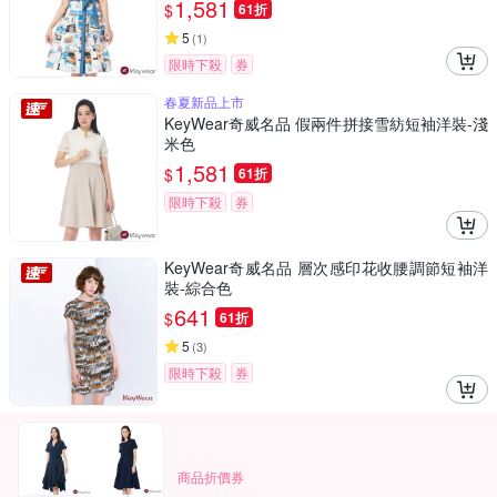
1,581
$
61折
5
(
1
)
限時下殺
券
春夏新品上市
KeyWear奇威名品 假兩件拼接雪紡短袖洋裝-淺
米色
1,581
$
61折
限時下殺
券
KeyWear奇威名品 層次感印花收腰調節短袖洋
裝-綜合色
641
$
61折
5
(
3
)
限時下殺
券
商品折價券