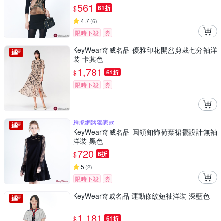
561
$
61折
4.7
(
6
)
限時下殺
券
KeyWear奇威名品 優雅印花開岔剪裁七分袖洋
裝-卡其色
1,781
$
61折
限時下殺
券
雅虎網路獨家款
KeyWear奇威名品 圓領釦飾荷葉裙襬設計無袖
洋裝-黑色
720
$
6折
5
(
2
)
限時下殺
券
KeyWear奇威名品 運動條紋短袖洋裝-深藍色
1,181
$
61折