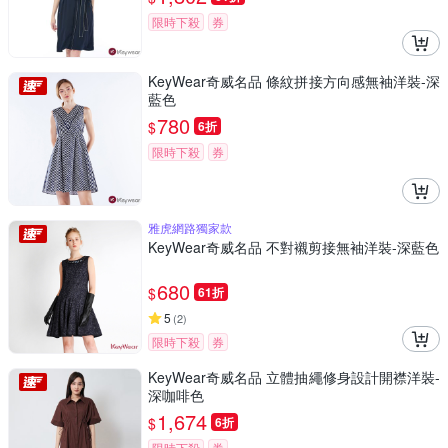
限時下殺
券
KeyWear奇威名品 條紋拼接方向感無袖洋裝-深
藍色
780
$
6折
限時下殺
券
雅虎網路獨家款
KeyWear奇威名品 不對襯剪接無袖洋裝-深藍色
680
$
61折
5
(
2
)
限時下殺
券
KeyWear奇威名品 立體抽繩修身設計開襟洋裝-
深咖啡色
1,674
$
6折
限時下殺
券