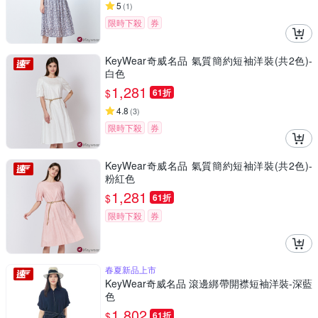
5
(
1
)
限時下殺
券
KeyWear奇威名品 氣質簡約短袖洋裝(共2色)-
白色
1,281
$
61折
4.8
(
3
)
限時下殺
券
KeyWear奇威名品 氣質簡約短袖洋裝(共2色)-
粉紅色
1,281
$
61折
限時下殺
券
春夏新品上市
KeyWear奇威名品 滾邊綁帶開襟短袖洋裝-深藍
色
1,802
$
61折