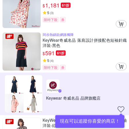
1,181
$
61折
5
(
3
)
限時下殺
券
同步熱銷款網路獨降
KeyWear奇威名品 落肩設計拼接配色短袖針織
洋裝-黑色
591
$
61折
5
(
4
)
限時下殺
券
Keywear 奇威名品 品牌旗艦店
KeyWear奇威名品 翻領開襟綁帶花卉印花長袖
現在可以追蹤你喜愛的商店！
洋裝-紅咖啡色