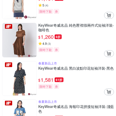
5
(
4
)
限時下殺
券
KeyWear奇威名品 純色壓褶假兩件式短袖洋裝-
咖啡色
1,260
$
6折
4.9
(
3
)
限時下殺
券
春夏新品上市
KeyWear奇威名品 黑白波點印花短袖洋裝-黑色
1,581
$
61折
限時下殺
券
春夏新品上市
KeyWear奇威名品 海報印花拼接短袖洋裝-淺藍
色