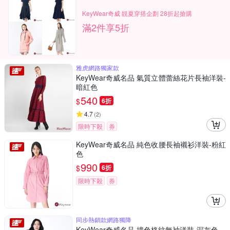
KeyWear奇威 靚夏穿搭企劃 28折起搶購
滿2件享5折
雅虎網路獨家款
KeyWear奇威名品 氣質立體蕾絲花片長袖洋裝-
暗紅色
540
$
6折
4.7
(
2
)
限時下殺
券
KeyWear奇威名品 純色收腰長袖襯衫洋裝-粉紅
色
990
$
6折
限時下殺
券
同步熱銷款網路獨降
KeyWear奇威名品 撞色格紋無袖洋裝-深灰色