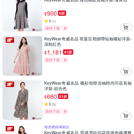
900
$
6折
5
(
1
)
限時下殺
券
KeyWear奇威名品 荷葉百褶綁帶短袖襯衫洋裝-
深粉紅色
1,181
$
61折
限時下殺
券
KeyWear奇威名品 襯衫領燈澎袖時尚印花長袖
洋裝-綜合色
680
$
61折
5
(
3
)
限時下殺
券
雅虎網路獨家款
KeyWear奇威名品 質感雪紡印花拼接色織優雅