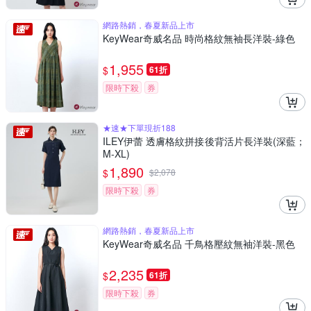
網路熱銷，春夏新品上市
KeyWear奇威名品 時尚格紋無袖長洋裝-綠色
1,955
$
61折
限時下殺
券
★速★下單現折188
ILEY伊蕾 透膚格紋拼接後背活片長洋裝(深藍；
M-XL)
1,890
$
$
2,078
限時下殺
券
網路熱銷，春夏新品上市
KeyWear奇威名品 千鳥格壓紋無袖洋裝-黑色
2,235
$
61折
限時下殺
券