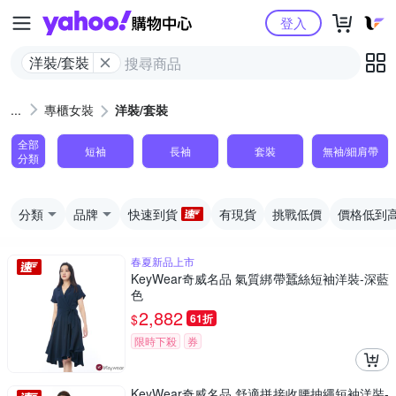
Yahoo購物中心
登入
洋裝/套裝
專櫃女裝
洋裝/套裝
全部
短袖
長袖
套裝
無袖/細肩帶
分類
分類
品牌
快速到貨
有現貨
挑戰低價
價格低到
春夏新品上市
KeyWear奇威名品 氣質綁帶蠶絲短袖洋裝-深藍
色
2,882
$
61折
限時下殺
券
KeyWear奇威名品 舒適拼接收腰抽繩短袖洋裝-