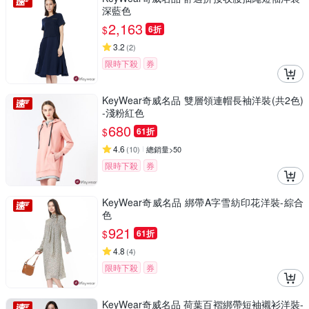
深藍色
2,163
$
6折
3.2
(
2
)
限時下殺
券
KeyWear奇威名品 雙層領連帽長袖洋裝(共2色)
-淺粉紅色
680
$
61折
4.6
(
10
)
總銷量>50
限時下殺
券
KeyWear奇威名品 綁帶A字雪紡印花洋裝-綜合
色
921
$
61折
4.8
(
4
)
限時下殺
券
KeyWear奇威名品 荷葉百褶綁帶短袖襯衫洋裝-