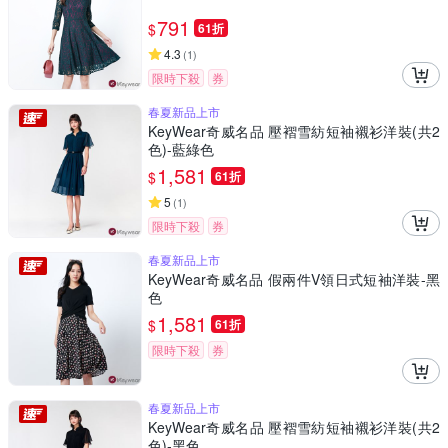
791
$
61折
4.3
(
1
)
限時下殺
券
春夏新品上市
KeyWear奇威名品 壓褶雪紡短袖襯衫洋裝(共2
色)-藍綠色
1,581
$
61折
5
(
1
)
限時下殺
券
春夏新品上市
KeyWear奇威名品 假兩件V領日式短袖洋裝-黑
色
1,581
$
61折
限時下殺
券
春夏新品上市
KeyWear奇威名品 壓褶雪紡短袖襯衫洋裝(共2
色)-黑色