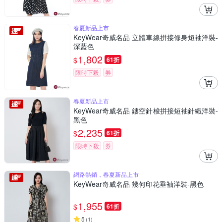
春夏新品上市
KeyWear奇威名品 立體車線拼接修身短袖洋裝-
深藍色
1,802
$
61折
限時下殺
券
春夏新品上市
KeyWear奇威名品 鏤空針梭拼接短袖針織洋裝-
黑色
2,235
$
61折
限時下殺
券
網路熱銷，春夏新品上市
KeyWear奇威名品 幾何印花垂袖洋裝-黑色
1,955
$
61折
5
(
1
)