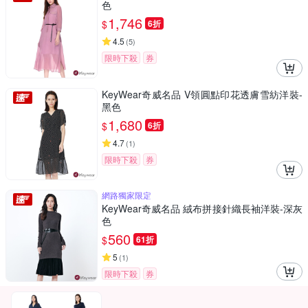
色
1,746
$
6折
4.5
(
5
)
限時下殺
券
KeyWear奇威名品 V領圓點印花透膚雪紡洋裝-
黑色
1,680
$
6折
4.7
(
1
)
限時下殺
券
網路獨家限定
KeyWear奇威名品 絨布拼接針織長袖洋裝-深灰
色
560
$
61折
5
(
1
)
限時下殺
券