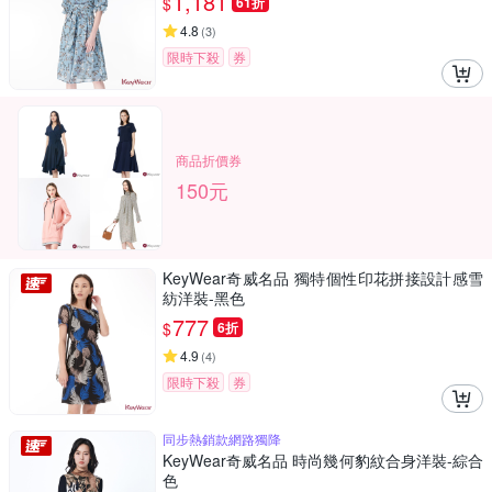
1,181
$
61折
4.8
(
3
)
限時下殺
券
商品折價券
150元
KeyWear奇威名品 獨特個性印花拼接設計感雪
紡洋裝-黑色
777
$
6折
4.9
(
4
)
限時下殺
券
同步熱銷款網路獨降
KeyWear奇威名品 時尚幾何豹紋合身洋裝-綜合
色