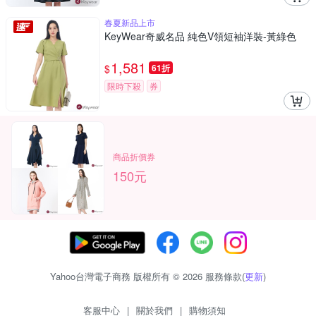
春夏新品上市
KeyWear奇威名品 純色V領短袖洋裝-黃綠色
1,581
$
61折
限時下殺
券
商品折價券
150元
Yahoo台灣電子商務 版權所有 © 2026 服務條款(
更新
)
客服中心
|
關於我們
|
購物須知