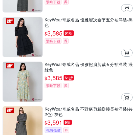
限時下殺
券
KeyWear奇威名品 優雅層次垂墜五分袖洋裝-黑
色
3,585
$
61折
限時下殺
券
KeyWear奇威名品 優雅挖肩剪裁五分袖洋裝-淺
綠色
3,585
$
61折
限時下殺
券
KeyWear奇威名品 不對稱剪裁拼接長袖洋裝(共
2色)-灰色
3,591
$
9折
挑戰低價
券