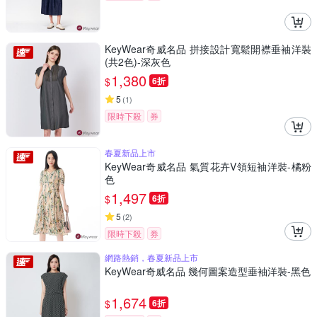
KeyWear奇威名品 拼接設計寬鬆開襟垂袖洋裝
(共2色)-深灰色
1,380
$
6折
5
(
1
)
限時下殺
券
春夏新品上市
KeyWear奇威名品 氣質花卉V領短袖洋裝-橘粉
色
1,497
$
6折
5
(
2
)
限時下殺
券
網路熱銷，春夏新品上市
KeyWear奇威名品 幾何圖案造型垂袖洋裝-黑色
1,674
$
6折