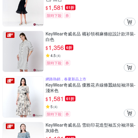
1,581
$
61折
限時下殺
券
KeyWear奇威名品 襯衫領棉麻條紋設計款洋裝-
白色
1,356
$
6折
4.5
(
4
)
限時下殺
券
網路熱銷，春夏新品上市
KeyWear奇威名品 優雅花卉線條蠶絲短袖洋裝-
淺米色
1,581
$
61折
5
(
4
)
限時下殺
券
KeyWear奇威名品 雪紡印花造型袖五分袖洋裝-
灰綠色