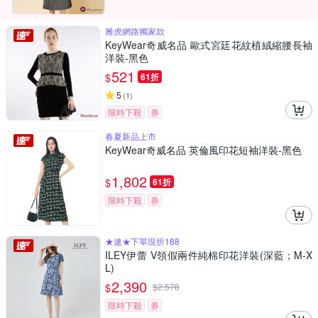
雅虎網路獨家款
KeyWear奇威名品 歐式宮廷花紋植絨縮腰長袖
洋裝-黑色
521
$
61折
5
(
1
)
限時下殺
券
春夏新品上市
KeyWear奇威名品 英倫風印花短袖洋裝-黑色
1,802
$
61折
限時下殺
券
★速★下單現折188
ILEY伊蕾 V領假兩件純棉印花洋裝(深藍；M-X
L)
2,390
$
$
2,578
限時下殺
券