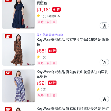
寶藍色
1,181
$
61折
5
(
3
)
總銷量>50
限時下殺
券
同步熱銷款網路獨降
KeyWear奇威名品 獨家英文字母印花洋裝-咖啡
色
881
$
61折
5
(
4
)
限時下殺
券
KeyWear奇威名品 寬鬆剪裁印花雪紡短袖洋裝-
紫藍色
921
$
61折
5
(
2
)
限時下殺
券
KeyWear奇威名品 質感襯衫領雪紡長洋裝-粉紅