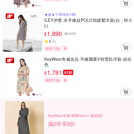
★速★下單現折188
ILEY伊蕾 水手條紋POLO領縲縈洋裝(白；M-2
L)
1,890
$
$
2,078
5
(
1
)
限時下殺
券
KeyWear奇威名品 手繪圖案V領雪紡洋裝-綜合
色
1,781
$
61折
限時下殺
券
KeyWear奇威 專櫃New in 最低8折
滿2件享8折