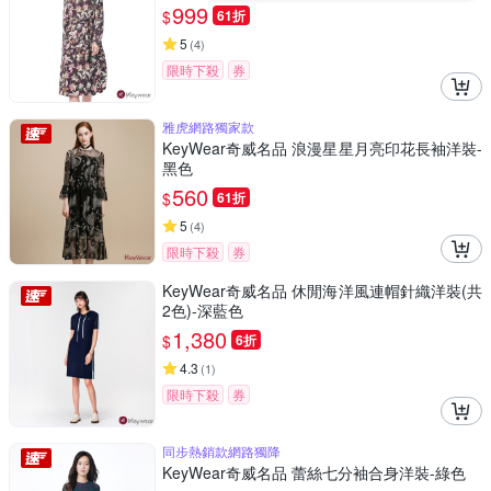
999
$
61折
5
(
4
)
限時下殺
券
雅虎網路獨家款
KeyWear奇威名品 浪漫星星月亮印花長袖洋裝-
黑色
560
$
61折
5
(
4
)
限時下殺
券
KeyWear奇威名品 休閒海洋風連帽針織洋裝(共
2色)-深藍色
1,380
$
6折
4.3
(
1
)
限時下殺
券
同步熱銷款網路獨降
KeyWear奇威名品 蕾絲七分袖合身洋裝-綠色