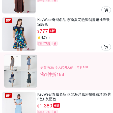
KeyWear奇威名品 繽紛夏花色調俏麗短袖洋裝-
深藍色
777
$
6折
4.7
(
1
)
限時下殺
券
伊蕾x歐薇 今天買明天穿 下單折188
滿1件折188
KeyWear奇威名品 休閒海洋風連帽針織洋裝(共
2色)-灰藍色
1,380
$
6折
限時下殺
券