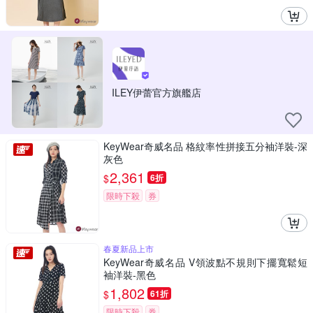
ILEY伊蕾官方旗艦店
KeyWear奇威名品 格紋率性拼接五分袖洋裝-深
灰色
2,361
$
6折
限時下殺
券
春夏新品上市
KeyWear奇威名品 V領波點不規則下擺寬鬆短
袖洋裝-黑色
1,802
$
61折
限時下殺
券