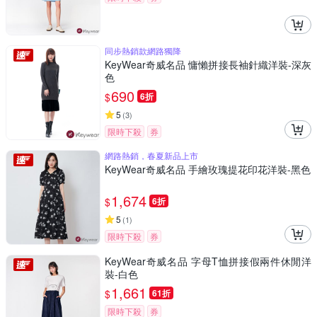
同步熱銷款網路獨降
KeyWear奇威名品 慵懶拼接長袖針織洋裝-深灰
色
690
$
6折
5
(
3
)
限時下殺
券
網路熱銷，春夏新品上市
KeyWear奇威名品 手繪玫瑰提花印花洋裝-黑色
1,674
$
6折
5
(
1
)
限時下殺
券
KeyWear奇威名品 字母T恤拼接假兩件休閒洋
裝-白色
1,661
$
61折
限時下殺
券