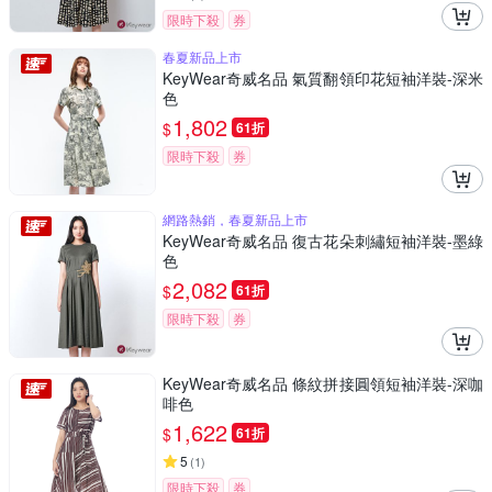
限時下殺
券
春夏新品上市
KeyWear奇威名品 氣質翻領印花短袖洋裝-深米
色
1,802
$
61折
限時下殺
券
網路熱銷，春夏新品上市
KeyWear奇威名品 復古花朵刺繡短袖洋裝-墨綠
色
2,082
$
61折
限時下殺
券
KeyWear奇威名品 條紋拼接圓領短袖洋裝-深咖
啡色
1,622
$
61折
5
(
1
)
限時下殺
券