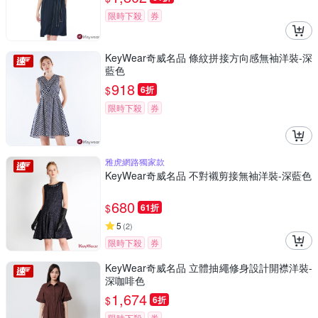
限時下殺
券
KeyWear奇威名品 條紋拼接方向感無袖洋裝-深
藍色
918
$
6折
限時下殺
券
雅虎網路獨家款
KeyWear奇威名品 不對襯剪接無袖洋裝-深藍色
680
$
61折
5
(
2
)
限時下殺
券
KeyWear奇威名品 立體抽繩修身設計開襟洋裝-
深咖啡色
1,674
$
6折
限時下殺
券