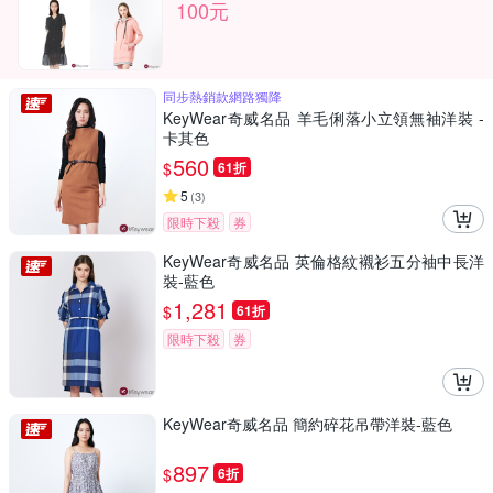
100元
同步熱銷款網路獨降
KeyWear奇威名品 羊毛俐落小立領無袖洋裝 -
卡其色
560
$
61折
5
(
3
)
限時下殺
券
KeyWear奇威名品 英倫格紋襯衫五分袖中長洋
裝-藍色
1,281
$
61折
限時下殺
券
KeyWear奇威名品 簡約碎花吊帶洋裝-藍色
897
$
6折