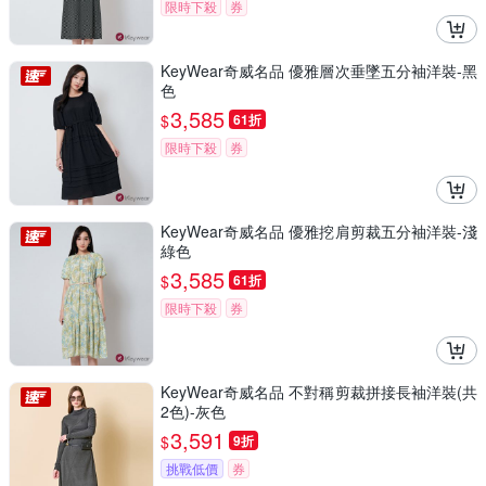
限時下殺
券
KeyWear奇威名品 優雅層次垂墜五分袖洋裝-黑
色
3,585
$
61折
限時下殺
券
KeyWear奇威名品 優雅挖肩剪裁五分袖洋裝-淺
綠色
3,585
$
61折
限時下殺
券
KeyWear奇威名品 不對稱剪裁拼接長袖洋裝(共
2色)-灰色
3,591
$
9折
挑戰低價
券