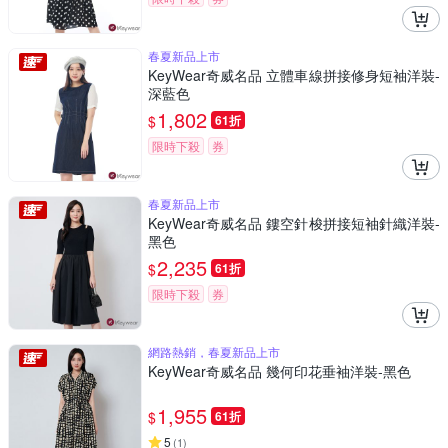
春夏新品上市
KeyWear奇威名品 立體車線拼接修身短袖洋裝-
深藍色
1,802
$
61折
限時下殺
券
春夏新品上市
KeyWear奇威名品 鏤空針梭拼接短袖針織洋裝-
黑色
2,235
$
61折
限時下殺
券
網路熱銷，春夏新品上市
KeyWear奇威名品 幾何印花垂袖洋裝-黑色
1,955
$
61折
5
(
1
)