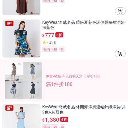
KeyWear奇威名品 繽紛夏花色調俏麗短袖洋裝-
深藍色
777
$
6折
4.7
(
1
)
限時下殺
券
伊蕾x歐薇 今天買明天穿 下單折188
滿1件折188
KeyWear奇威名品 休閒海洋風連帽針織洋裝(共
2色)-灰藍色
1,380
$
6折
限時下殺
券