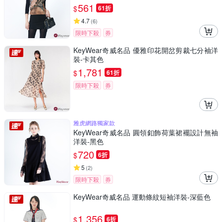
561
$
61折
4.7
(
6
)
限時下殺
券
KeyWear奇威名品 優雅印花開岔剪裁七分袖洋
裝-卡其色
1,781
$
61折
限時下殺
券
雅虎網路獨家款
KeyWear奇威名品 圓領釦飾荷葉裙襬設計無袖
洋裝-黑色
720
$
6折
5
(
2
)
限時下殺
券
KeyWear奇威名品 運動條紋短袖洋裝-深藍色
1,356
$
6折