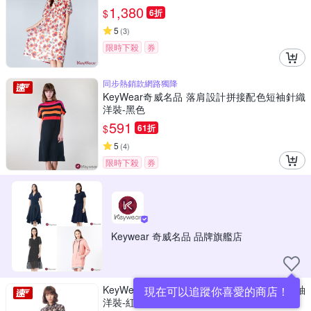
1,380
$
6折
5
(
3
)
限時下殺
券
同步熱銷款網路獨降
KeyWear奇威名品 落肩設計拼接配色短袖針織
洋裝-黑色
591
$
61折
5
(
4
)
限時下殺
券
Keywear 奇威名品 品牌旗艦店
KeyWear奇威名品 翻領開襟綁帶花卉印花長袖
現在可以追蹤你喜愛的商店！
洋裝-紅咖啡色