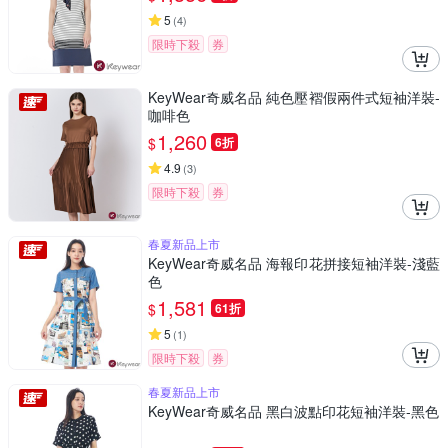
5
(
4
)
限時下殺
券
KeyWear奇威名品 純色壓褶假兩件式短袖洋裝-
咖啡色
1,260
$
6折
4.9
(
3
)
限時下殺
券
春夏新品上市
KeyWear奇威名品 海報印花拼接短袖洋裝-淺藍
色
1,581
$
61折
5
(
1
)
限時下殺
券
春夏新品上市
KeyWear奇威名品 黑白波點印花短袖洋裝-黑色