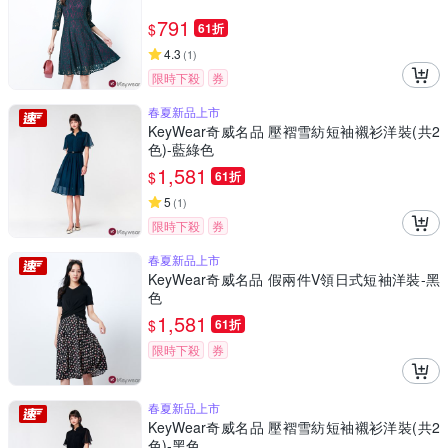
791
$
61折
4.3
(
1
)
限時下殺
券
春夏新品上市
KeyWear奇威名品 壓褶雪紡短袖襯衫洋裝(共2
色)-藍綠色
1,581
$
61折
5
(
1
)
限時下殺
券
春夏新品上市
KeyWear奇威名品 假兩件V領日式短袖洋裝-黑
色
1,581
$
61折
限時下殺
券
春夏新品上市
KeyWear奇威名品 壓褶雪紡短袖襯衫洋裝(共2
色)-黑色