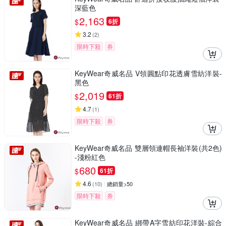
深藍色
2,163
$
6折
3.2
(
2
)
限時下殺
券
KeyWear奇威名品 V領圓點印花透膚雪紡洋裝-
黑色
2,019
$
61折
4.7
(
1
)
限時下殺
券
KeyWear奇威名品 雙層領連帽長袖洋裝(共2色)
-淺粉紅色
680
$
61折
4.6
(
10
)
總銷量>50
限時下殺
券
KeyWear奇威名品 綁帶A字雪紡印花洋裝-綜合