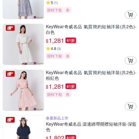
5
(
1
)
限時下殺
券
KeyWear奇威名品 氣質簡約短袖洋裝(共2色)-
白色
1,281
$
61折
4.8
(
3
)
限時下殺
券
KeyWear奇威名品 氣質簡約短袖洋裝(共2色)-
粉紅色
1,281
$
61折
限時下殺
券
春夏新品上市
KeyWear奇威名品 滾邊綁帶開襟短袖洋裝-深藍
色
1,802
$
61折