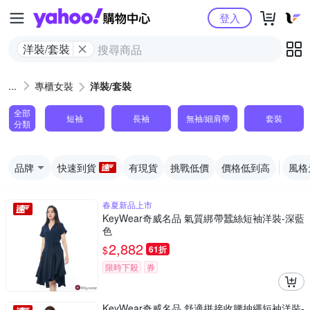
Yahoo購物中心
登入
洋裝/套裝
專櫃女裝
洋裝/套裝
全部
短袖
長袖
無袖/細肩帶
套裝
分類
品牌
快速到貨
有現貨
挑戰低價
價格低到高
風格
春夏新品上市
KeyWear奇威名品 氣質綁帶蠶絲短袖洋裝-深藍
色
2,882
$
61折
限時下殺
券
KeyWear奇威名品 舒適拼接收腰抽繩短袖洋裝-