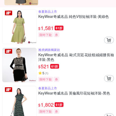
春夏新品上市
KeyWear奇威名品 純色V領短袖洋裝-黃綠色
1,581
$
61折
限時下殺
券
雅虎網路獨家款
KeyWear奇威名品 歐式宮廷花紋植絨縮腰長袖
洋裝-黑色
521
$
61折
5
(
1
)
限時下殺
券
春夏新品上市
KeyWear奇威名品 英倫風印花短袖洋裝-黑色
1,802
$
61折
限時下殺
券