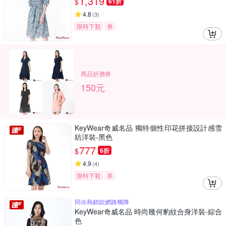
1,319
$
61折
4.8
(
3
)
限時下殺
券
商品折價券
150元
KeyWear奇威名品 獨特個性印花拼接設計感雪
紡洋裝-黑色
777
$
6折
4.9
(
4
)
限時下殺
券
同步熱銷款網路獨降
KeyWear奇威名品 時尚幾何豹紋合身洋裝-綜合
色