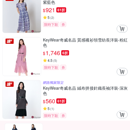
紫藍色
921
$
61折
5
(
2
)
限時下殺
券
KeyWear奇威名品 質感襯衫領雪紡長洋裝-粉紅
色
1,746
$
6折
4.5
(
5
)
限時下殺
券
網路獨家限定
KeyWear奇威名品 絨布拼接針織長袖洋裝-深灰
色
560
$
61折
5
(
1
)
限時下殺
券