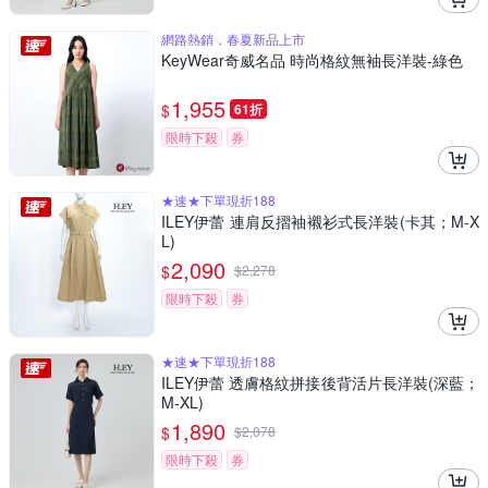
網路熱銷，春夏新品上市
KeyWear奇威名品 時尚格紋無袖長洋裝-綠色
1,955
$
61折
限時下殺
券
★速★下單現折188
ILEY伊蕾 連肩反摺袖襯衫式長洋裝(卡其；M-X
L)
2,090
$
$
2,278
限時下殺
券
★速★下單現折188
ILEY伊蕾 透膚格紋拼接後背活片長洋裝(深藍；
M-XL)
1,890
$
$
2,078
限時下殺
券