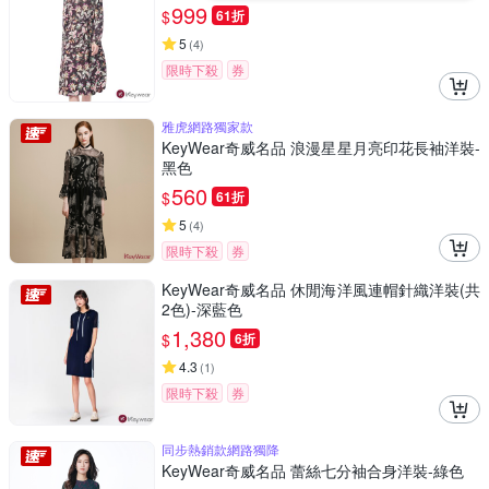
999
$
61折
5
(
4
)
限時下殺
券
雅虎網路獨家款
KeyWear奇威名品 浪漫星星月亮印花長袖洋裝-
黑色
560
$
61折
5
(
4
)
限時下殺
券
KeyWear奇威名品 休閒海洋風連帽針織洋裝(共
2色)-深藍色
1,380
$
6折
4.3
(
1
)
限時下殺
券
同步熱銷款網路獨降
KeyWear奇威名品 蕾絲七分袖合身洋裝-綠色