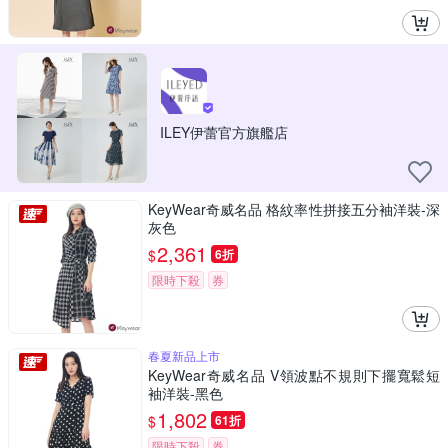
ILEY伊蕾官方旗艦店
KeyWear奇威名品 格紋率性拼接五分袖洋裝-深
灰色
2,361
$
6折
限時下殺
券
春夏新品上市
KeyWear奇威名品 V領波點不規則下擺寬鬆短
袖洋裝-黑色
1,802
$
61折
限時下殺
券