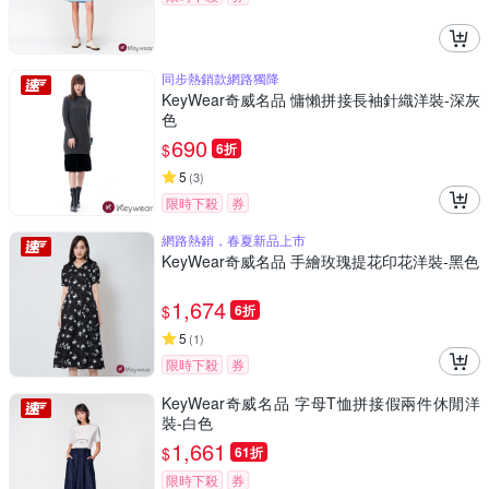
同步熱銷款網路獨降
KeyWear奇威名品 慵懶拼接長袖針織洋裝-深灰
色
690
$
6折
5
(
3
)
限時下殺
券
網路熱銷，春夏新品上市
KeyWear奇威名品 手繪玫瑰提花印花洋裝-黑色
1,674
$
6折
5
(
1
)
限時下殺
券
KeyWear奇威名品 字母T恤拼接假兩件休閒洋
裝-白色
1,661
$
61折
限時下殺
券