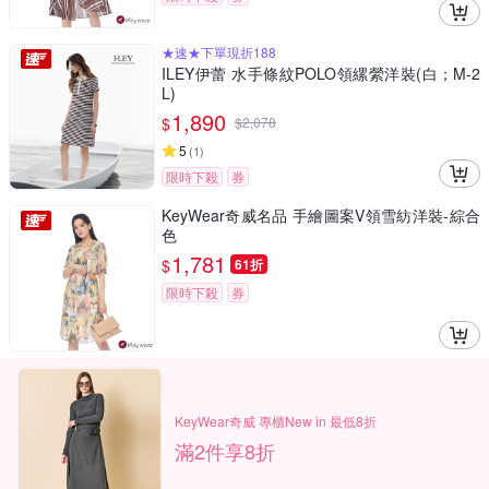
★速★下單現折188
ILEY伊蕾 水手條紋POLO領縲縈洋裝(白；M-2
L)
1,890
$
$
2,078
5
(
1
)
限時下殺
券
KeyWear奇威名品 手繪圖案V領雪紡洋裝-綜合
色
1,781
$
61折
限時下殺
券
KeyWear奇威 專櫃New in 最低8折
滿2件享8折