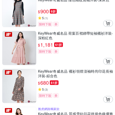
900
$
6折
5
(
1
)
限時下殺
券
KeyWear奇威名品 荷葉百褶綁帶短袖襯衫洋裝-
深粉紅色
1,181
$
61折
限時下殺
券
KeyWear奇威名品 襯衫領燈澎袖時尚印花長袖
洋裝-綜合色
680
$
61折
5
(
3
)
限時下殺
券
雅虎網路獨家款
KeyWear奇威名品 質感雪紡印花拼接色織優雅