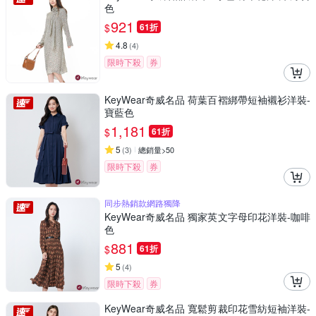
色
921
$
61折
4.8
(
4
)
限時下殺
券
KeyWear奇威名品 荷葉百褶綁帶短袖襯衫洋裝-
寶藍色
1,181
$
61折
5
(
3
)
總銷量>50
限時下殺
券
同步熱銷款網路獨降
KeyWear奇威名品 獨家英文字母印花洋裝-咖啡
色
881
$
61折
5
(
4
)
限時下殺
券
KeyWear奇威名品 寬鬆剪裁印花雪紡短袖洋裝-