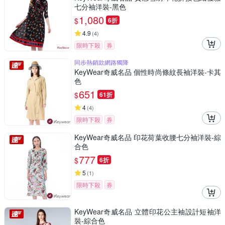
七分袖洋裝-黑色
1,080
$
6折
4.9
(
4
)
限時下殺
券
同步熱銷款網路獨降
KeyWear奇威名品 個性時尚條紋長袖洋裝-卡其
色
651
$
61折
4
(
4
)
限時下殺
券
KeyWear奇威名品 印花荷葉收腰七分袖洋裝-綜
合色
777
$
6折
5
(
1
)
限時下殺
券
KeyWear奇威名品 立體印花公主袖設計短袖洋
裝-綜合色