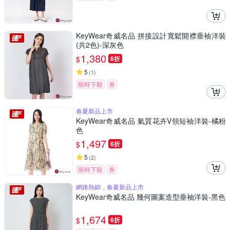
KeyWear奇威名品 拼接設計寬鬆開襟垂袖洋裝
(共2色)-深灰色
1,380
$
6折
5
(
1
)
限時下殺
券
春夏新品上市
KeyWear奇威名品 氣質花卉V領短袖洋裝-橘粉
色
1,497
$
6折
5
(
2
)
限時下殺
券
網路熱銷，春夏新品上市
KeyWear奇威名品 幾何圖案造型垂袖洋裝-黑色
1,674
$
6折