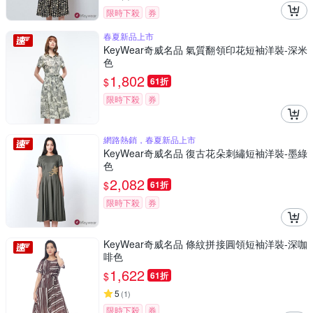
限時下殺
券
春夏新品上市
KeyWear奇威名品 氣質翻領印花短袖洋裝-深米
色
1,802
$
61折
限時下殺
券
網路熱銷，春夏新品上市
KeyWear奇威名品 復古花朵刺繡短袖洋裝-墨綠
色
2,082
$
61折
限時下殺
券
KeyWear奇威名品 條紋拼接圓領短袖洋裝-深咖
啡色
1,622
$
61折
5
(
1
)
限時下殺
券