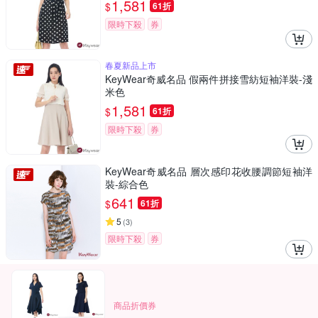
1,581
$
61折
限時下殺
券
春夏新品上市
KeyWear奇威名品 假兩件拼接雪紡短袖洋裝-淺
米色
1,581
$
61折
限時下殺
券
KeyWear奇威名品 層次感印花收腰調節短袖洋
裝-綜合色
641
$
61折
5
(
3
)
限時下殺
券
商品折價券