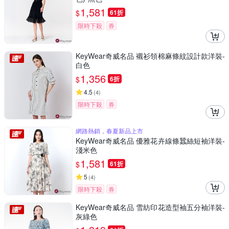
1,581
$
61折
限時下殺
券
KeyWear奇威名品 襯衫領棉麻條紋設計款洋裝-
白色
1,356
$
6折
4.5
(
4
)
限時下殺
券
網路熱銷，春夏新品上市
KeyWear奇威名品 優雅花卉線條蠶絲短袖洋裝-
淺米色
1,581
$
61折
5
(
4
)
限時下殺
券
KeyWear奇威名品 雪紡印花造型袖五分袖洋裝-
灰綠色