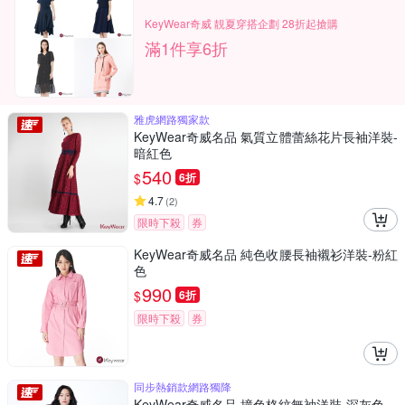
KeyWear奇威 靚夏穿搭企劃 28折起搶購
滿1件享6折
雅虎網路獨家款
KeyWear奇威名品 氣質立體蕾絲花片長袖洋裝-
暗紅色
540
$
6折
4.7
(
2
)
限時下殺
券
KeyWear奇威名品 純色收腰長袖襯衫洋裝-粉紅
色
990
$
6折
限時下殺
券
同步熱銷款網路獨降
KeyWear奇威名品 撞色格紋無袖洋裝-深灰色