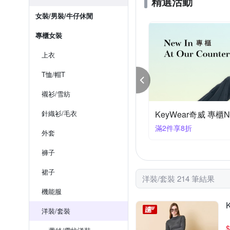
精選活動
女裝/男裝/牛仔休閒
專櫃女裝
上衣
T恤/帽T
襯衫/雪紡
rth 父の日! 滿額現抵!!
針織衫/毛衣
MEDUSA 春夏限時單
88折88
滿2件享8折
外套
褲子
裙子
洋裝/套裝 214 筆結果
機能服
洋裝/套裝
$