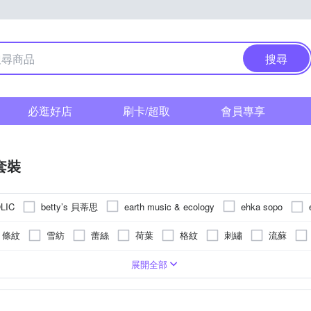
搜尋
必逛好店
刷卡/超取
會員專享
套裝
betty’s 貝蒂思
LIC
earth music & ecology
ehka sopo
DUSA 曼度莎
MYSHEROS 蜜雪兒
MYVEGA 麥雪爾
Samans
條紋
雪紡
蕾絲
荷葉
格紋
刺繡
流蘇
窄版
五分袖
牛仔
短版
七分袖
動物毛料
2XL
Free
展開全部