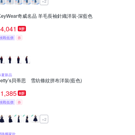
+2
KeyWear奇威名品 羊毛長袖針織洋裝-深藍色
4,041
9折
挑戰低價
券
春夏新品
betty’s貝蒂思 雪紡條紋拼布洋裝(藍色)
1,385
8折
挑戰低價
券
+2
網路獨家款