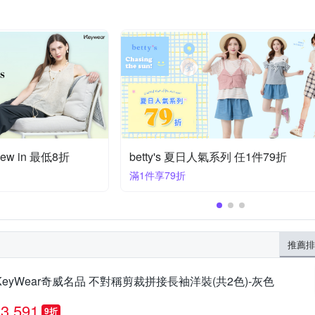
件 9 折 兩件 8 折
earth 半額開催 滿額現抵!
滿2800折400
推薦排
KeyWear奇威名品 不對稱剪裁拼接長袖洋裝(共2色)-灰色
3,591
9折