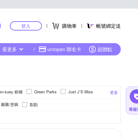
購物車
帳號綁定送
登入
看更多
uniopen 聯名卡
超贈點
en-suey 銀穗
Green Parks
Just J’S Miss
更多
YVONNE 以旺傢飾
a Mos2
圖騰/塗鴉
點點