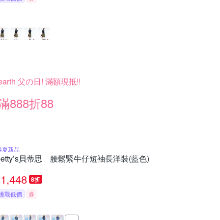
earth 父の日! 滿額現抵!!
滿888折88
春夏新品
betty’s貝蒂思 腰鬆緊牛仔短袖長洋裝(藍色)
1,448
8折
挑戰低價
券