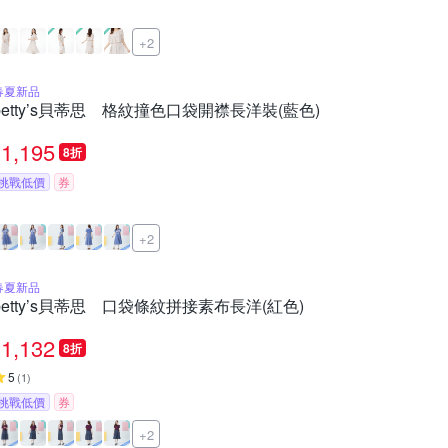
+2
春夏新品
betty’s貝蒂思 格紋撞色口袋開襟長洋裝(藍色)
1,195
8折
挑戰低價
券
+2
春夏新品
betty’s貝蒂思 口袋條紋拼接素布長洋(紅色)
1,132
8折
5
(
1
)
挑戰低價
券
+2