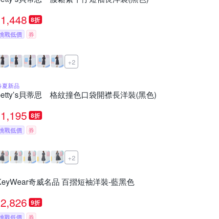
1,448
8折
挑戰低價
券
+2
春夏新品
betty’s貝蒂思 格紋撞色口袋開襟長洋裝(黑色)
1,195
8折
挑戰低價
券
+2
KeyWear奇威名品 百摺短袖洋裝-藍黑色
2,826
9折
挑戰低價
券