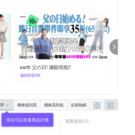
a la sha 滿2千即享10%off優惠
en-s
滿2000享9折
滿3800
序
價格低到高
價格高到低
近期熱銷
運費最低0元