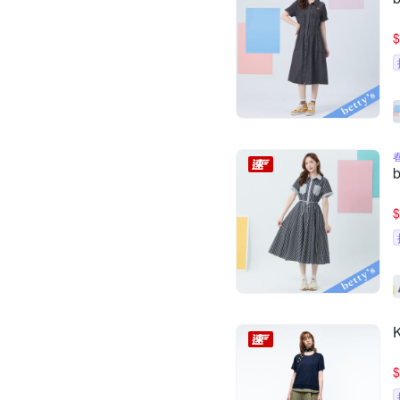
$
$
$