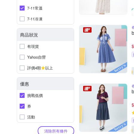
7-11常溫
7-11冷凍
商品狀況
$
有現貨
Yahoo自營
評價4顆
以上
優惠
挑戰低價
$
券
活動
清除所有條件