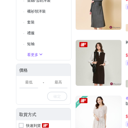
蕾絲/雪紡洋裝
襯衫領洋裝
套裝
禮服
短袖
看更多
$
價格
-
確定
取貨方式
$
快速到貨