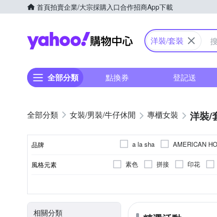
首頁
拍賣
企業/大宗採購入口
合作招商
App下載
Yahoo購物中心
洋裝/套裝
全部分類
點換券
登記送
洋裝/
女裝/男裝/牛仔休閒
專櫃女裝
a la sha
AMERICAN HO
品牌
KeyWear 奇威名品
ME
素色
拼接
印花
風格元素
品牌名稱
短袖
人造纖維
正常版型
春夏
無袖
秋冬
棉
長版
長袖
四季
麻|絲
合身
S
M
L
XL
尺寸
顏色
袖長
主材質
版型
適穿季節
相關分類