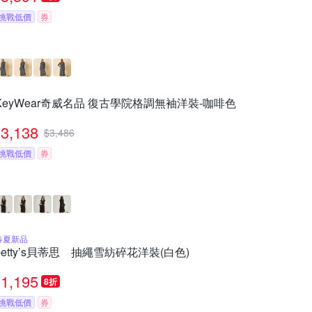
挑戰低價
券
KeyWear奇威名品 復古學院格調無袖洋裝-咖啡色
3,138
$
3,486
挑戰低價
券
春夏新品
betty’s貝蒂思 抽繩雪紡碎花洋裝(白色)
1,195
8折
挑戰低價
券