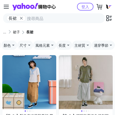
Yahoo購物中心
登入
長裙
裙子
長裙
顏色
尺寸
風格元素
長度
主材質
適穿季節