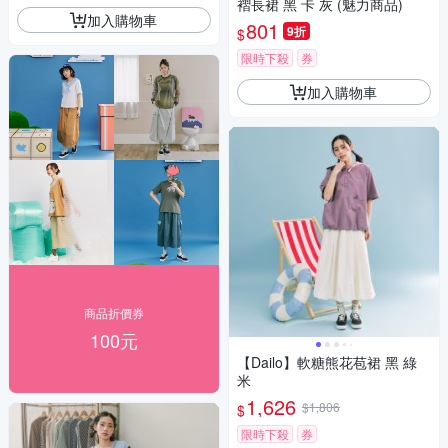
褶長裙 黑 卡 灰 (魅力商品)
加入購物車
801
9折
$
限時下殺
券
加入購物車
商品折價券
100元
【Dailo】軟糖熊花苞裙 黑 綠
米
1,626
$1,806
$
限時下殺
券