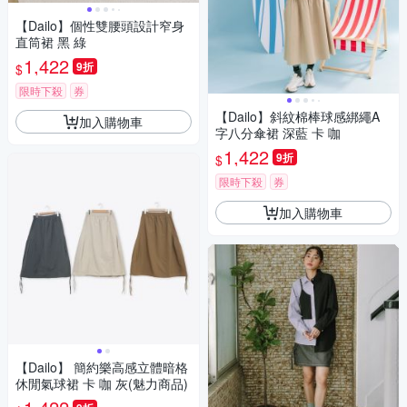
【Dailo】個性雙腰頭設計窄身
直筒裙 黑 綠
1,422
9折
$
限時下殺
券
【Dailo】斜紋棉棒球感綁繩A
加入購物車
字八分傘裙 深藍 卡 咖
1,422
9折
$
限時下殺
券
加入購物車
【Dailo】 簡約樂高感立體暗格
休閒氣球裙 卡 咖 灰(魅力商品)