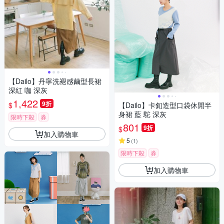
【Dailo】丹寧洗褪感繭型長裙
深紅 咖 深灰
1,422
9折
$
【Dailo】卡釦造型口袋休閒半
身裙 藍 駝 深灰
限時下殺
券
801
9折
$
加入購物車
5
(
1
)
限時下殺
券
加入購物車