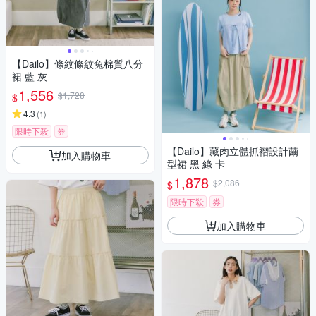
【Dailo】條紋條紋兔棉質八分
裙 藍 灰
1,556
$1,728
$
4.3
(
1
)
限時下殺
券
【Dailo】藏肉立體抓褶設計繭
加入購物車
型裙 黑 綠 卡
1,878
$2,086
$
限時下殺
券
加入購物車