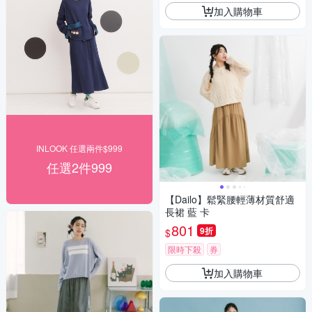
加入購物車
INLOOK 任選兩件$999
任選2件999
【Dailo】鬆緊腰輕薄材質舒適
長裙 藍 卡
801
9折
$
限時下殺
券
加入購物車