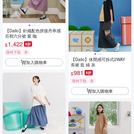
【Dailo】針織配色拼接丹寧感
百褶六分裙 紫 咖
1,422
9折
$
限時下殺
券
【Dailo】休閒感可拆式2WAY
加入購物車
長裙 藍 綠 灰
981
9折
$
限時下殺
券
加入購物車