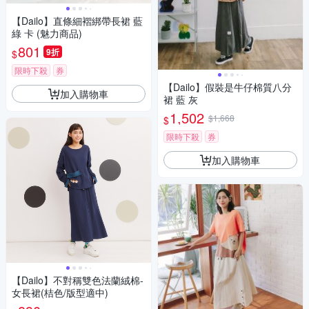
【Dailo】直條細褶綁帶長裙 藍
綠 卡 (魅力商品)
801
9折
$
限時下殺
券
【Dailo】假裝是牛仔棉質八分
加入購物車
裙 藍 灰
1,502
$1,668
$
限時下殺
券
加入購物車
【Dailo】不對稱雙色法蘭絨棉-
女長裙(桔色/版型適中)