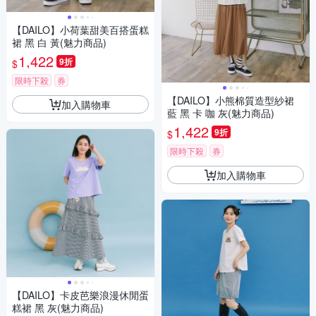
【DAILO】小荷葉甜美百搭蛋糕
裙 黑 白 黃(魅力商品)
1,422
9折
$
限時下殺
券
【DAILO】小熊棉質造型紗裙
加入購物車
藍 黑 卡 咖 灰(魅力商品)
1,422
9折
$
限時下殺
券
加入購物車
【DAILO】卡皮芭樂浪漫休閒蛋
糕裙 黑 灰(魅力商品)