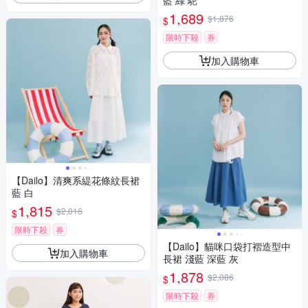
藍 綠 駝
1,689
$1,876
$
限時下殺
券
加入購物車
【Dailo】清爽系緹花條紋長裙
藍 白
1,815
$2,016
$
限時下殺
券
【Dailo】貓咪口袋打褶造型中
加入購物車
長裙 淺藍 深藍 灰
1,878
$2,086
$
限時下殺
券