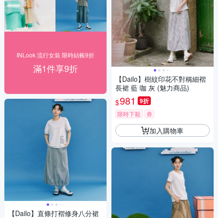
INLook 流行女裝 限時結帳9折
滿1件享9折
【Dailo】樹紋印花不對稱細褶
長裙 藍 咖 灰 (魅力商品)
981
9折
$
限時下殺
券
加入購物車
【Dailo】直條打褶修身八分裙