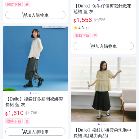
限時下殺
券
【Dailo】仿牛仔個剪裁針織花
苞裙 藍 灰
加入購物車
1,556
$1,728
$
4.3
(
1
)
限時下殺
券
加入購物車
【Dailo】後袋好多貓開衩綁帶
長裙 藍 灰
1,610
$1,788
$
限時下殺
券
【Dailo】格紋拼接雲朵泡泡中
加入購物車
長裙 黑(魅力商品)