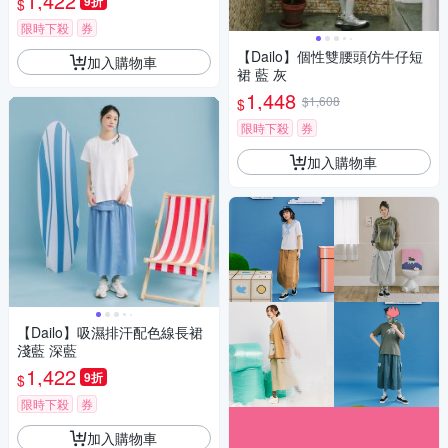
1,422
9折
$
限時下殺
券
【Dailo】個性雙腰頭仿牛仔短
加入購物車
裙 藍 灰
1,448
$1,608
$
限時下殺
券
加入購物車
【Dailo】吸濕排汗配色線長裙
淺藍 深藍
1,422
9折
$
限時下殺
券
加入購物車