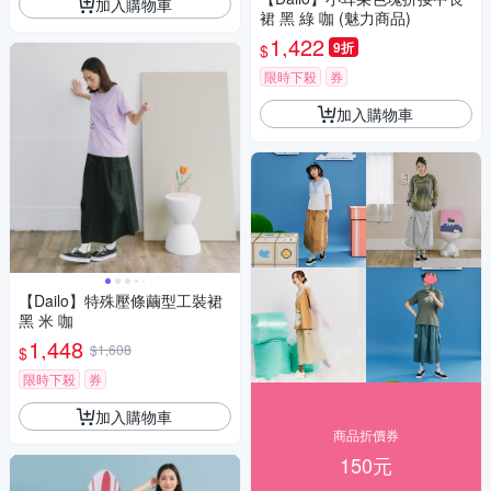
加入購物車
裙 黑 綠 咖 (魅力商品)
1,422
9折
$
限時下殺
券
加入購物車
【Dailo】特殊壓條繭型工裝裙
黑 米 咖
1,448
$1,608
$
限時下殺
券
加入購物車
商品折價券
150元