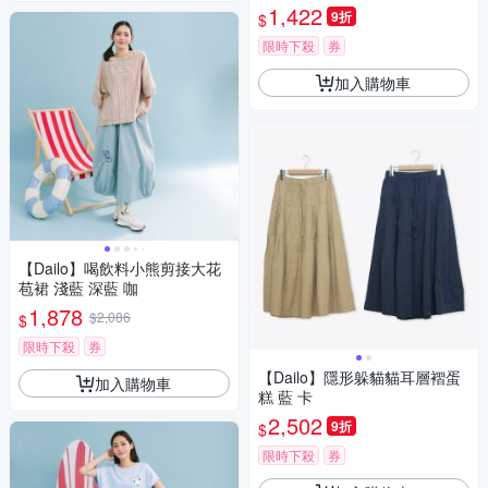
1,422
9折
$
限時下殺
券
加入購物車
【Dailo】喝飲料小熊剪接大花
苞裙 淺藍 深藍 咖
1,878
$2,086
$
限時下殺
券
【Dailo】隱形躲貓貓耳層褶蛋
加入購物車
糕 藍 卡
2,502
9折
$
限時下殺
券