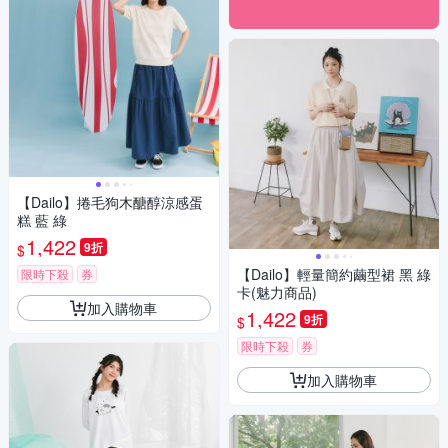
【Dailo】捲毛狗木醣醇涼感蛋
糕 藍 綠
1,422
9折
$
【Dailo】輕量簡約繭型裙 黑 綠
限時下殺
券
卡(魅力商品)
加入購物車
1,422
9折
$
限時下殺
券
加入購物車