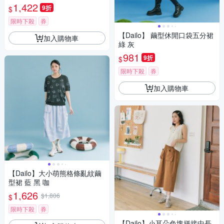
1,422
9折
$
限時下殺
券
【Dailo】 繭型休閒口袋五分裙
加入購物車
綠 灰
981
9折
$
限時下殺
券
加入購物車
【Dailo】大小萌熊格條亂紋繭
型裙 藍 黑 咖
1,626
$1,806
$
限時下殺
券
【Dailo】小耳朵色塊拼接中長