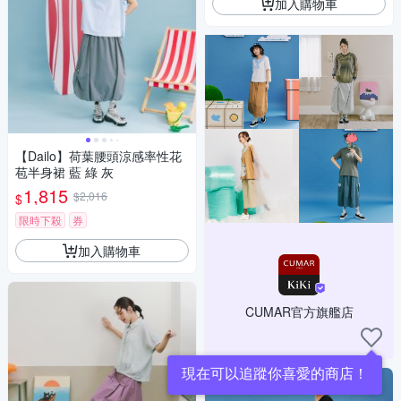
加入購物車
【Dailo】荷葉腰頭涼感率性花
苞半身裙 藍 綠 灰
1,815
$2,016
$
限時下殺
券
加入購物車
CUMAR官方旗艦店
現在可以追蹤你喜愛的商店！