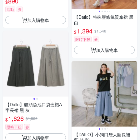
890
$
活動
券
【Dailo】特殊壓條氣質傘裙 黑
加入購物車
白
1,394
$1,548
$
限時下殺
券
加入購物車
【Dailo】貓頭魚池口袋盒褶A
字長裙 黑 灰
1,626
$1,806
$
限時下殺
券
【DAILO】小狗口袋大圓長裙
加入購物車