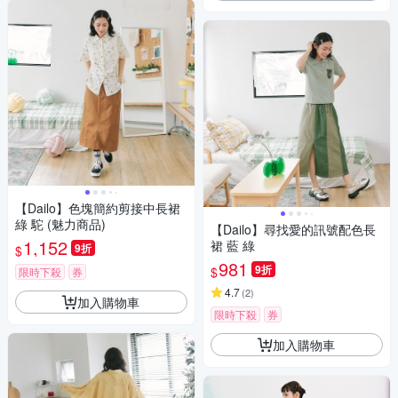
【Dailo】色塊簡約剪接中長裙
綠 駝 (魅力商品)
【Dailo】尋找愛的訊號配色長
1,152
裙 藍 綠
9折
$
981
9折
$
限時下殺
券
4.7
(
2
)
加入購物車
限時下殺
券
加入購物車