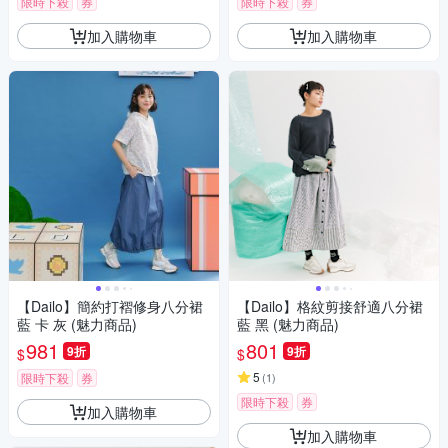
限時下殺
券
限時下殺
券
加入購物車
加入購物車
【Dailo】簡約打褶修身八分裙
【Dailo】格紋剪接舒適八分裙
藍 卡 灰 (魅力商品)
藍 黑 (魅力商品)
981
801
9折
9折
$
$
5
限時下殺
券
(
1
)
限時下殺
券
加入購物車
加入購物車