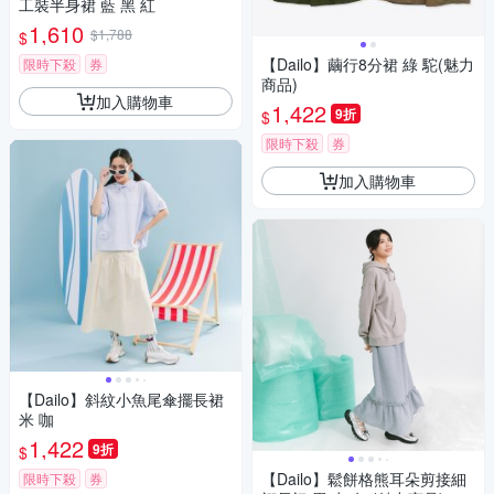
工裝半身裙 藍 黑 紅
1,610
$1,788
$
【Dailo】繭行8分裙 綠 駝(魅力
限時下殺
券
商品)
加入購物車
1,422
9折
$
限時下殺
券
加入購物車
【Dailo】斜紋小魚尾傘擺長裙
米 咖
1,422
9折
$
【Dailo】鬆餅格熊耳朵剪接細
限時下殺
券