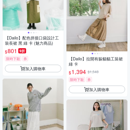
【Dailo】配色拼接口袋設計工
裝長裙 黑 綠 卡 (魅力商品)
801
9折
$
【Dailo】拉開有躲貓貓工裝裙
限時下殺
券
綠 卡
加入購物車
1,394
$1,548
$
限時下殺
券
加入購物車