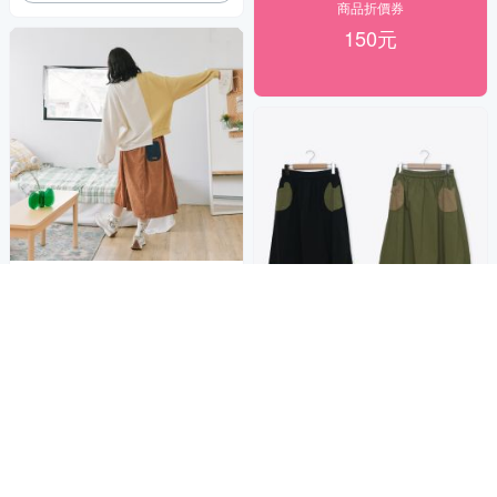
商品折價券
150元
【Dailo】條條感配色拼接仿牛
仔八分裙 藍 駝
1,422
9折
$
【Dailo】萌耳配色八分裙 黑 綠
限時下殺
券
(魅力商品)
加入購物車
2,952
9折
$
限時下殺
券
加入購物車