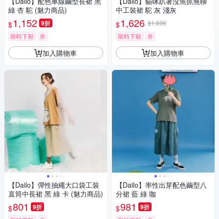
【Dailo】配色車線繭型長裙 黑
【Dailo】貓咪趴著沒魚抓無聊
綠 杏 駝 (魅力商品)
中工裝裙 駝 灰 淺灰
1,152
1,626
9折
$1,806
$
$
限時下殺
券
限時下殺
券
加入購物車
加入購物車
【Dailo】彈性抽繩大口袋工裝
【Dailo】率性出芽配色繭型八
直筒中長裙 黑 綠 卡 (魅力商品)
分裙 藍 綠 咖
801
981
9折
9折
$
$