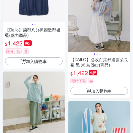
【Dailo】繭型八分抓褶造型裙
藍(魅力商品)
1,422
9折
$
限時下殺
券
【DAILO】必收百搭舒適雲朵長
加入購物車
裙 黑 米 灰(魅力商品)
1,422
9折
$
限時下殺
券
加入購物車