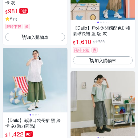
卡 灰
981
9折
$
5
(
1
)
限時下殺
券
【Dailo】戶外休閒感配色拼接
氣球長裙 藍 駝 灰
加入購物車
1,610
$1,788
$
限時下殺
券
加入購物車
【Dailo】澎澎口袋長裙 黑 綠
卡 灰(魅力商品)
1,422
9折
$