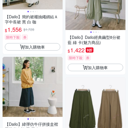
【Dailo】簡約裙襬抽繩綁結Ａ
字中長裙 黑 白 咖
1,556
$1,728
$
【Dailo】Dailo經典繭型8分裙
限時下殺
券
藍 綠 卡(魅力商品)
加入購物車
1,422
9折
$
限時下殺
券
加入購物車
【Dailo】緯彈仿牛仔拼接盒褶