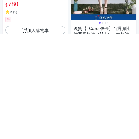
223256808
780
$
5
(
2
)
券
現貨【I Care 依卡】百搭彈性
加入購物車
休閒黑短褲（M-L）｜女短褲
彈性舒適 休閒短褲
792
9折
$
5
(
1
)
挑戰低價
券
加入購物車
補貨中
補貨中
KeyWear奇威名品 切割線條設
計直筒牛仔褲-藍色
621
61折
$
5
(
5
)
總銷量>50