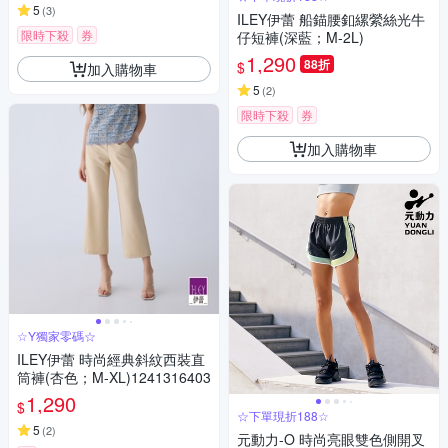
5
(
3
)
ILEY伊蕾 船錨腰釦縲縈絲光牛
限時下殺
券
仔短褲(深藍；M-2L)
1,290
88折
$
加入購物車
5
(
2
)
限時下殺
券
加入購物車
☆Y獨家零碼☆
ILEY伊蕾 時尚經典斜紋西裝直
筒褲(杏色；M-XL)1241316403
1,290
$
☆下單現折188☆
5
(
2
)
元動力-O 時尚亮眼雙色側開叉