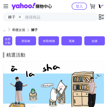
Yahoo購物中心
登入
褲子
專櫃女裝
褲子
全部
西裝褲
休閒/棉褲
寬褲
短褲
分類
精選活動