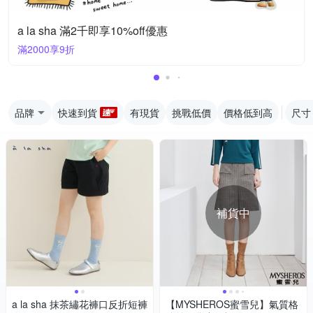
a la sha 滿2千即享10%off優惠
滿2000享9折
品牌
快速到貨
有現貨
挑戰低價
價格低到高
尺寸
補貨中
a la sha 抹茶繡花褲口反折短褲
【MYSHEROS蜜雪兒】氣質格