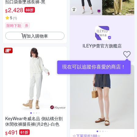
扣口袋垂墜感長褲-黑
2,428
88折
$
5
(
1
)
限時下殺
券
加入購物車
ILEY伊蕾官方旗艦店
現在可以追蹤你喜愛的商店！
KeyWear奇威名品 側結構分割
休閒收褲腿長褲(共2色)-白色
491
61折
$
☆下單現折188☆