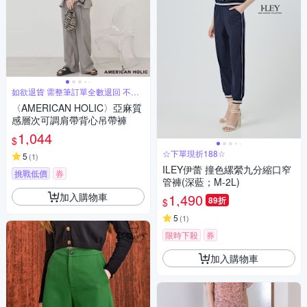
如欲退貨 需整筆訂單全數退回 不能
單退
〈AMERICAN HOLIC〉亞麻質
感層次可調肩帶背心吊帶褲
1,044
$
☆下單現折188☆
5
(
1
)
ILEY伊蕾 撞色縲縈九分縮口窄
挑戰低價
券
管褲(深藍；M-2L)
加入購物車
1,490
89折
$
5
(
1
)
限時下殺
券
加入購物車