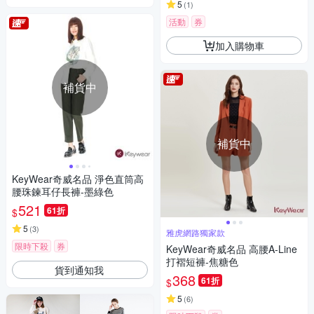
5
(
1
)
活動
券
加入購物車
補貨中
補貨中
KeyWear奇威名品 淨色直筒高
腰珠鍊耳仔長褲-墨綠色
521
61折
$
5
(
3
)
雅虎網路獨家款
限時下殺
券
KeyWear奇威名品 高腰A-Line
打褶短褲-焦糖色
貨到通知我
368
61折
$
5
(
6
)