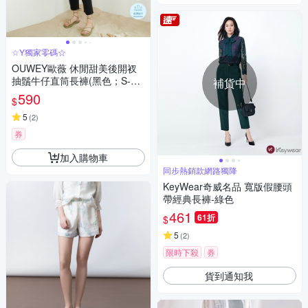
☆Y獨家零碼☆
OUWEY歐薇 休閒甜美後開衩
抽鬚牛仔直筒長褲(黑色；S-L)3
補貨中
232328639
590
$
5
(
2
)
券
加入購物車
同步熱銷款網路獨降
KeyWear奇威名品 寬版假腰頭
帶經典長褲-綠色
461
61折
$
5
(
2
)
限時下殺
券
貨到通知我