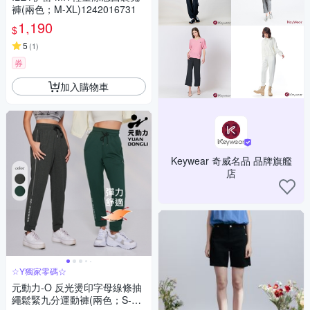
褲(兩色；M-XL)1242016731
1,190
$
5
(
1
)
券
加入購物車
Keywear 奇威名品 品牌旗艦
店
☆Y獨家零碼☆
元動力-O 反光燙印字母線條抽
繩鬆緊九分運動褲(兩色；S-L)4