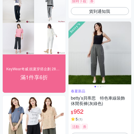
限時下殺
券
貨到通知我
KeyWear奇威 靚夏穿搭企劃 28折起搶購
滿1件享6折
春夏新品
betty’s貝蒂思 特色車線裝飾
休閒長褲(灰綠色)
952
$
5
(
1
)
活動
券