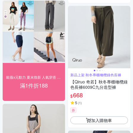
新品上架 秋冬專櫃橄欖綠色長褲
歐薇x元動力 夏末煥新 人氣穿搭 下單折188
【Qiruo 奇若】秋冬專櫃橄欖綠
滿1件折188
色長褲6009C九分造型褲
668
$
5
(
1
)
券
加入購物車