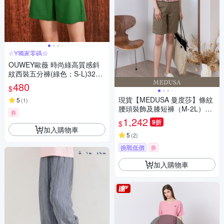
☆Y獨家零碼☆
OUWEY歐薇 時尚綠高質感斜
紋西裝五分褲(綠色；S-L)3223
396003
480
$
現貨【MEDUSA 曼度莎】條紋
5
(
1
)
腰頭裝飾及膝短褲（M-2L）｜
券
女短褲 褲子 加大尺碼
1,242
9折
$
加入購物車
5
(
2
)
挑戰低價
券
加入購物車