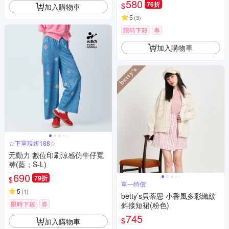
580
76折
$
加入購物車
5
(
3
)
限時下殺
券
加入購物車
☆下單現折188☆
元動力 數位印刷涼感仿牛仔寬
褲(藍；S-L)
690
79折
$
單一特價
5
(
1
)
betty’s貝蒂思 小香風多彩織紋
限時下殺
券
斜接短裙(粉色)
745
$
加入購物車