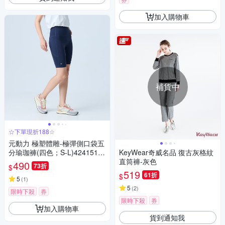
加入購物車
補貨中
☆下單現折188☆
元動力 極塑體雕-極彈側口袋五
分瑜珈褲(四色；S-L)42415160
KeyWear奇威名品 復古灰格紋
08
直筒褲-灰色
490
73折
$
519
61折
$
5
(
1
)
5
(
2
)
限時下殺
券
限時下殺
券
加入購物車
貨到通知我