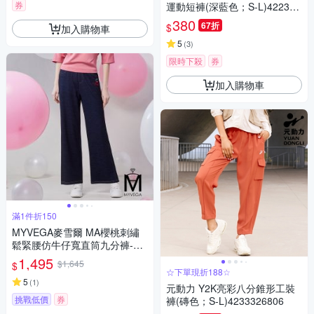
券
運動短褲(深藍色；S-L)422332
6003
380
67折
$
加入購物車
5
(
3
)
限時下殺
券
加入購物車
滿1件折150
MYVEGA麥雪爾 MA櫻桃刺繡
鬆緊腰仿牛仔寬直筒九分褲-深
藍
1,495
$1,645
$
☆下單現折188☆
5
(
1
)
元動力 Y2K亮彩八分錐形工裝
挑戰低價
券
褲(磚色；S-L)4233326806