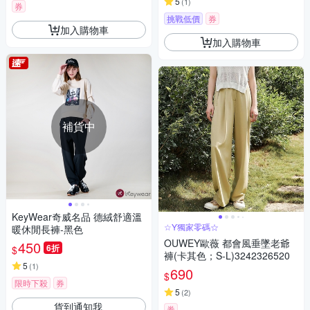
5
(
1
)
券
挑戰低價
券
加入購物車
加入購物車
補貨中
KeyWear奇威名品 德絨舒適溫
☆Y獨家零碼☆
暖休閒長褲-黑色
OUWEY歐薇 都會風垂墜老爺
450
6折
$
褲(卡其色；S-L)3242326520
5
(
1
)
690
$
限時下殺
券
5
(
2
)
貨到通知我
券