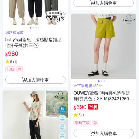
加入購物車
網路獨家款
betty’s貝蒂思 涼感顯瘦錐型
七分長褲(共三色)
980
$
5
(
1
)
活動
券
加入購物車
☆下單現折188☆
OUWEY歐薇 時尚腰包造型短
褲(芥黃色；XS-M)324212601
9
690
79折
$
5
(
1
)
限時下殺
券
加入購物車