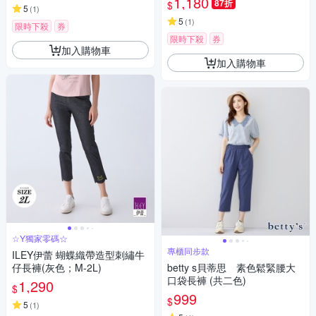
1,180
87折
$
5
(
1
)
5
(
1
)
限時下殺
券
限時下殺
券
加入購物車
加入購物車
☆Y獨家零碼☆
專櫃同步款
ILEY伊蕾 蝴蝶織帶造型刺繡牛
仔長褲(灰色；M-2L)
betty s貝蒂思 素色鬆緊腰大
口袋長褲 (共二色)
1,290
$
999
$
5
(
1
)