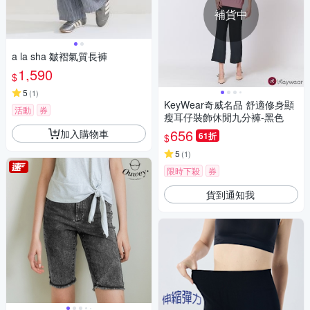
補貨中
a la sha 皺褶氣質長褲
1,590
$
5
(
1
)
KeyWear奇威名品 舒適修身顯
活動
券
瘦耳仔裝飾休閒九分褲-黑色
656
加入購物車
61折
$
5
(
1
)
限時下殺
券
貨到通知我