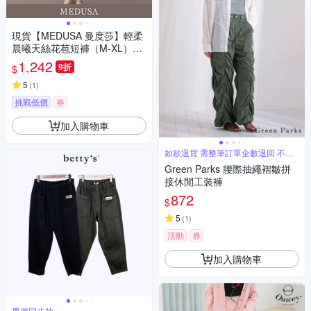
現貨【MEDUSA 曼度莎】輕柔
晨曦天絲花苞短褲（M-XL）｜
天絲涼感 女休閒短褲
1,242
9折
$
5
(
1
)
挑戰低價
券
加入購物車
如欲退貨 需整筆訂單全數退回 不能
單退
Green Parks 腰際抽繩褶皺拼
接休閒工裝褲
872
$
5
(
1
)
活動
券
加入購物車
專櫃同步款