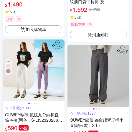
紋前口袋中長裙-灰
1,490
$
1,592
$1,760
$
5
(
1
)
5
(
2
)
活動
券
限時下殺
券
加入購物車
貨到通知我
☆下單現折188☆
☆下單現折188☆
OUWEY歐薇 抓破九分純棉直
筒色褲(兩色；S-L)323232863
OUWEY歐薇 都會縲縈反摺小
8
直筒褲(灰；S-L)
590
76折
$