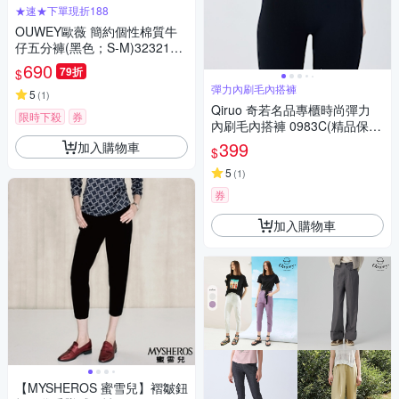
★速★下單現折188
OUWEY歐薇 簡約個性棉質牛
仔五分褲(黑色；S-M)3232168
552
690
79折
$
彈力內刷毛內搭褲
5
(
1
)
Qiruo 奇若名品專櫃時尚彈力
限時下殺
券
內刷毛內搭褲 0983C(精品保暖
黑色
399
加入購物車
$
5
(
1
)
券
加入購物車
【MYSHEROS 蜜雪兒】褶皺鈕