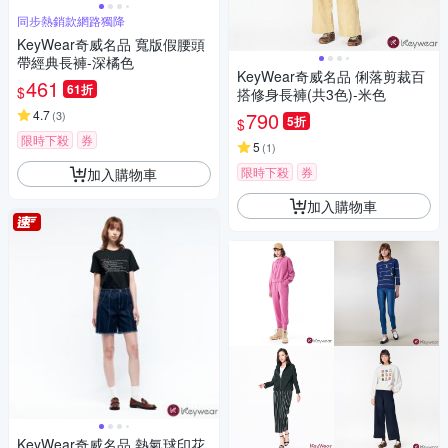
同步熱銷款網路獨降
KeyWear奇威名品 寬版假腰頭
帶經典長褲-深橘色
KeyWear奇威名品 俐落剪裁百
461
61折
$
搭修身長褲(共3色)-米色
4.7
790
(
3
)
5折
$
限時下殺
券
5
(
1
)
限時下殺
券
加入購物車
加入購物車
KeyWear奇威名品 熱氣球印花