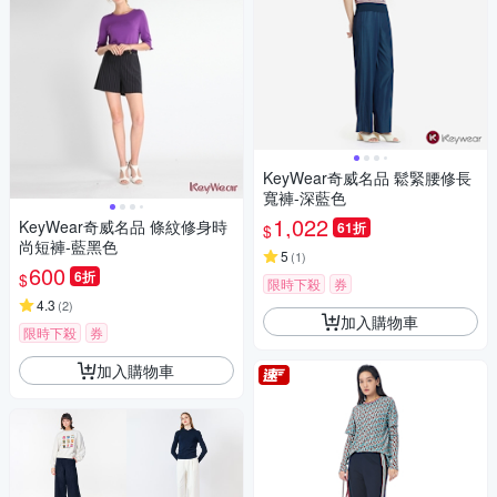
KeyWear奇威名品 鬆緊腰修長
寬褲-深藍色
1,022
KeyWear奇威名品 條紋修身時
61折
$
尚短褲-藍黑色
5
(
1
)
600
6折
$
限時下殺
券
4.3
(
2
)
加入購物車
限時下殺
券
加入購物車