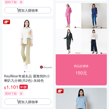
限時下殺
券
加入購物車
商品折價券
150元
KeyWear奇威名品 優雅簡約小
喇叭九分褲(共2色)-灰綠色
1,101
61折
$
限時下殺
券
加入購物車