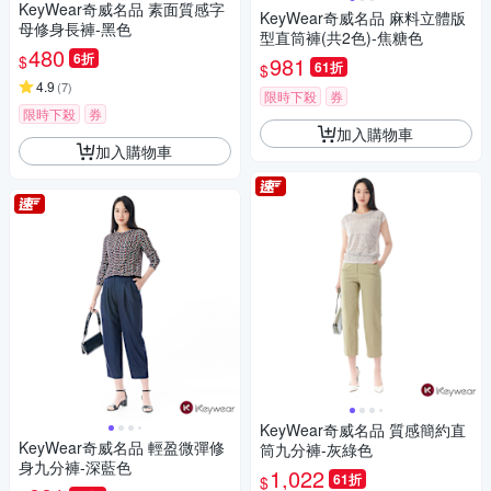
KeyWear奇威名品 素面質感字
KeyWear奇威名品 麻料立體版
母修身長褲-黑色
型直筒褲(共2色)-焦糖色
480
6折
$
981
61折
$
4.9
(
7
)
限時下殺
券
限時下殺
券
加入購物車
加入購物車
KeyWear奇威名品 質感簡約直
KeyWear奇威名品 輕盈微彈修
筒九分褲-灰綠色
身九分褲-深藍色
1,022
61折
$