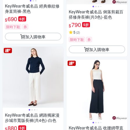
KeyWear奇威名品 經典條紋修
身直筒褲-黑色
KeyWear奇威名品 俐落剪裁百
搭修身長褲(共3色)-藍色
690
6折
$
790
5折
$
限時下殺
券
5
(
2
)
加入購物車
限時下殺
券
加入購物車
KeyWear奇威名品 網路獨家漫
步城市寬版長褲(共4色)-白色
880
KeyWear奇威名品 收腰綁帶直
5折
$