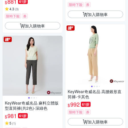
881
61折
$
限時下殺
券
4.3
(
3
)
加入購物車
限時下殺
券
加入購物車
KeyWear奇威名品 高腰錐形直
筒褲-卡其色
KeyWear奇威名品 麻料立體版
992
61折
$
型直筒褲(共2色)-深綠色
限時下殺
券
981
61折
$
加入購物車
5
(
1
)