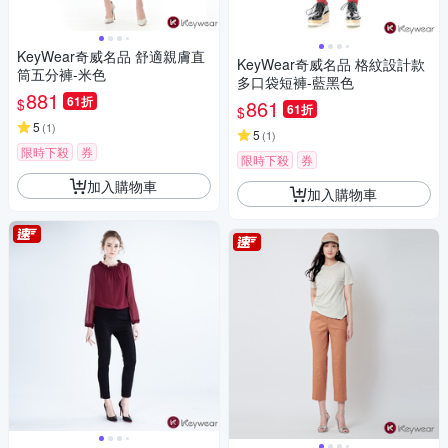
KeyWear奇威名品 舒適親膚直
KeyWear奇威名品 格紋設計款
筒五分褲-米色
多口袋短褲-藍黑色
881
61折
$
861
61折
$
5
(
1
)
5
(
1
)
限時下殺
券
限時下殺
券
加入購物車
加入購物車