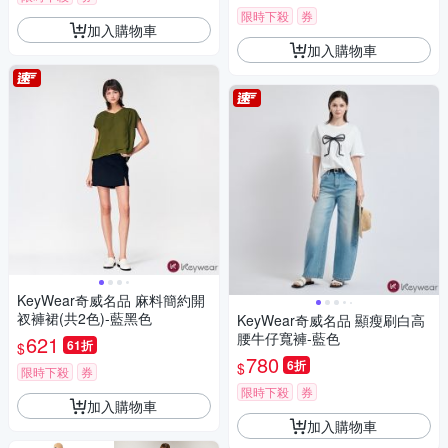
限時下殺
券
加入購物車
加入購物車
KeyWear奇威名品 麻料簡約開
衩褲裙(共2色)-藍黑色
KeyWear奇威名品 顯瘦刷白高
腰牛仔寬褲-藍色
621
61折
$
780
6折
$
限時下殺
券
限時下殺
券
加入購物車
加入購物車