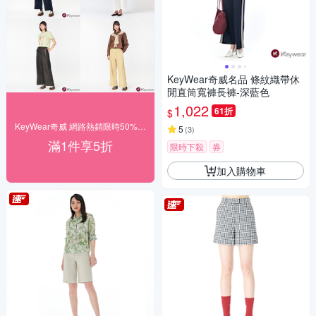
KeyWear奇威名品 條紋織帶休
閒直筒寬褲長褲-深藍色
1,022
61折
$
KeyWear奇威 網路熱銷限時50% off
5
(
3
)
滿1件享5折
限時下殺
券
加入購物車