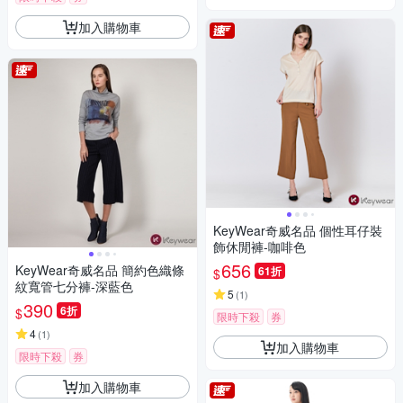
加入購物車
KeyWear奇威名品 個性耳仔裝
飾休閒褲-咖啡色
656
KeyWear奇威名品 簡約色織條
61折
$
紋寬管七分褲-深藍色
5
(
1
)
390
6折
$
限時下殺
券
4
(
1
)
加入購物車
限時下殺
券
加入購物車