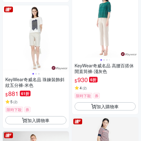
KeyWear奇威名品 高腰百搭休
閒直筒褲-淺灰色
930
KeyWear奇威名品 珠鍊裝飾斜
6折
$
紋五分褲-米色
4
(
2
)
881
61折
$
限時下殺
券
5
(
2
)
加入購物車
限時下殺
券
加入購物車