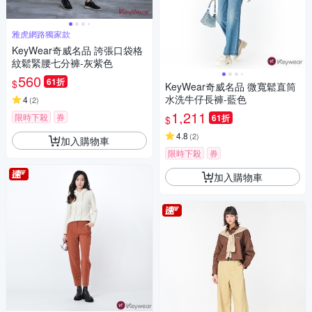
雅虎網路獨家款
KeyWear奇威名品 誇張口袋格
紋鬆緊腰七分褲-灰紫色
560
61折
$
KeyWear奇威名品 微寬鬆直筒
水洗牛仔長褲-藍色
4
(
2
)
1,211
限時下殺
券
61折
$
4.8
(
2
)
加入購物車
限時下殺
券
加入購物車