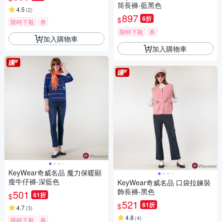
筒長褲-藍黑色
4.5
(
2
)
897
6折
$
限時下殺
券
限時下殺
券
加入購物車
加入購物車
KeyWear奇威名品 魔力保暖顯
瘦牛仔褲-深藍色
KeyWear奇威名品 口袋拉鍊裝
飾長褲-黑色
501
61折
$
521
61折
$
4.7
(
3
)
4.8
(
4
)
限時下殺
券