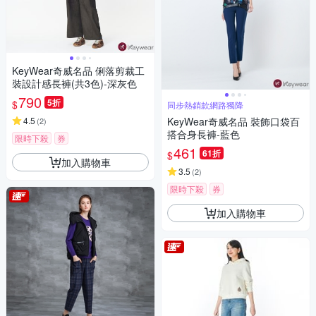
KeyWear奇威名品 俐落剪裁工
裝設計感長褲(共3色)-深灰色
790
5折
$
同步熱銷款網路獨降
4.5
KeyWear奇威名品 裝飾口袋百
(
2
)
搭合身長褲-藍色
限時下殺
券
461
61折
$
加入購物車
3.5
(
2
)
限時下殺
券
加入購物車