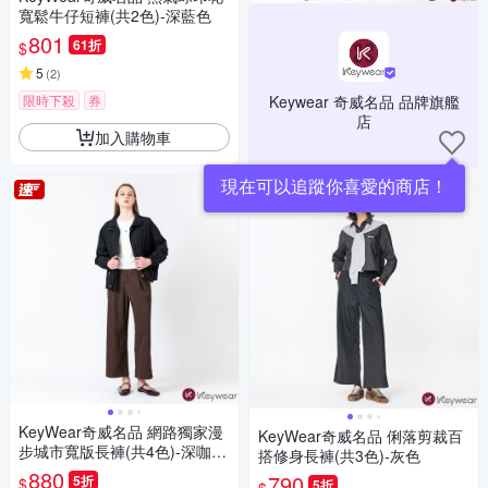
寬鬆牛仔短褲(共2色)-深藍色
801
61折
$
5
(
2
)
限時下殺
券
Keywear 奇威名品 品牌旗艦
店
加入購物車
現在可以追蹤你喜愛的商店！
KeyWear奇威名品 網路獨家漫
KeyWear奇威名品 俐落剪裁百
步城市寬版長褲(共4色)-深咖啡
搭修身長褲(共3色)-灰色
色
880
790
5折
$
5折