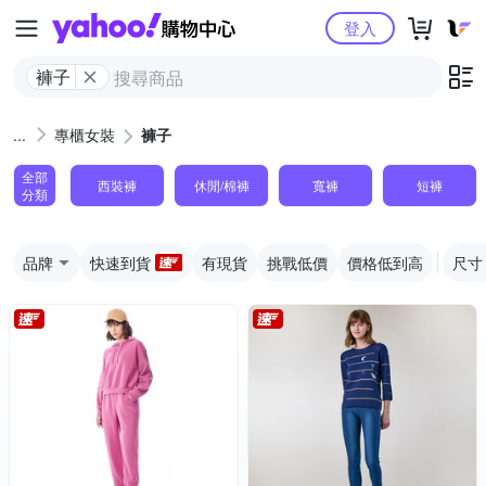
Yahoo購物中心
登入
褲子
專櫃女裝
褲子
全部
西裝褲
休閒/棉褲
寬褲
短褲
分類
品牌
快速到貨
有現貨
挑戰低價
價格低到高
尺寸