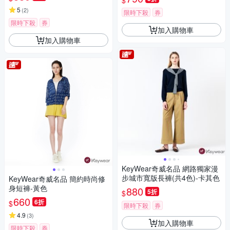
$
5
(
2
)
限時下殺
券
限時下殺
券
加入購物車
加入購物車
KeyWear奇威名品 網路獨家漫
步城市寬版長褲(共4色)-卡其色
KeyWear奇威名品 簡約時尚修
身短褲-黃色
880
5折
$
660
6折
$
限時下殺
券
4.9
(
3
)
加入購物車
限時下殺
券