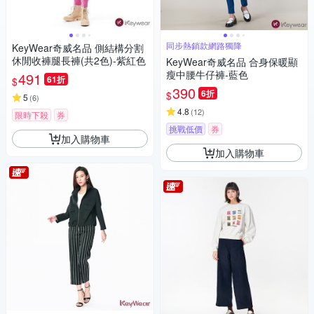
同步熱銷款網路獨降
KeyWear奇威名品 側結構分割
休閒收褲腿長褲(共2色)-紫紅色
KeyWear奇威名品 合身保暖顯
瘦中腰牛仔褲-藍色
491
61折
$
390
6折
$
5
(
6
)
4.8
(
12
)
限時下殺
券
挑戰低價
券
加入購物車
加入購物車