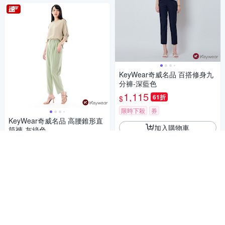
KeyWear奇威名品 百搭修身九
分褲-深藍色
1,115
61折
$
限時下殺
券
KeyWear奇威名品 高腰錐形直
加入購物車
筒褲-灰綠色
992
61折
$
5
(
3
)
限時下殺
券
加入購物車