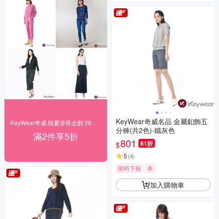
KeyWear奇威名品 金屬釦飾五
KeyWear奇威 靚夏穿搭企劃 28折起搶購
分褲(共2色)-鐵灰色
滿2件享5折
801
61折
$
5
(
4
)
限時下殺
券
加入購物車