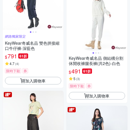
網路獨家限定
KeyWear奇威名品 雙色拼接縮
口牛仔褲-深藍色
791
61折
$
KeyWear奇威名品 側結構分割
休閒收褲腿長褲(共2色)-白色
4.7
(
4
)
491
限時下殺
券
61折
$
5
(
3
)
加入購物車
限時下殺
券
加入購物車