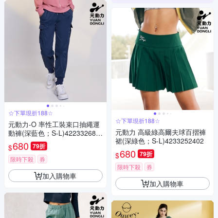
☆下單現折188☆
☆下單現折188☆
元動力-O 率性工裝束口抽繩運
元動力 高級綠高爾夫球百摺褲
動褲(深藍色；S-L)422332680
裙(深綠色；S-L)4233252402
1
680
79折
$
680
79折
$
限時下殺
券
限時下殺
券
加入購物車
加入購物車