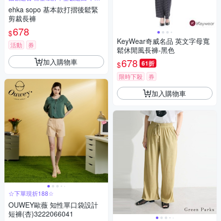
單退
ehka sopo 基本款打摺後鬆緊
剪裁長褲
678
$
KeyWear奇威名品 英文字母寬
活動
券
鬆休閒風長褲-黑色
678
加入購物車
61折
$
限時下殺
券
加入購物車
☆下單現折188☆
OUWEY歐薇 知性單口袋設計
短褲(杏)3222066041