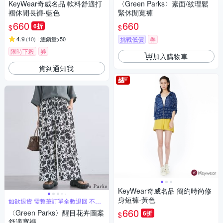
KeyWear奇威名品 軟料舒適打
〈Green Parks〉素面/紋理鬆
褶休閒長褲-藍色
緊休閒寬褲
660
660
6折
$
$
4.9
(
10
)
總銷量>50
挑戰低價
券
限時下殺
券
加入購物車
貨到通知我
KeyWear奇威名品 簡約時尚修
身短褲-黃色
如欲退貨 需整筆訂單全數退回 不能
單退
660
〈Green Parks〉醒目花卉圖案
6折
$
舒適寬褲