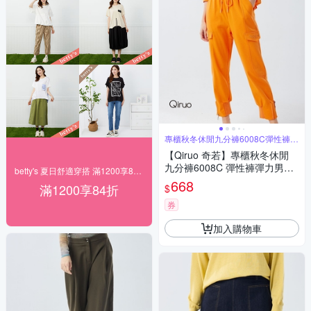
專櫃秋冬休閒九分褲6008C彈性褲彈
力男
【Qiruo 奇若】專櫃秋冬休閒
九分褲6008C 彈性褲彈力男友
betty's 夏日舒適穿搭 滿1200享84折
褲
668
滿1200享84折
$
券
加入購物車