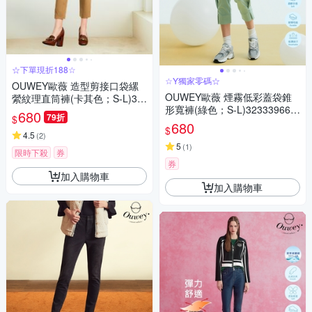
☆下單現折188☆
☆Y獨家零碼☆
OUWEY歐薇 造型剪接口袋縲
OUWEY歐薇 煙霧低彩蓋袋錐
縈紋理直筒褲(卡其色；S-L)32
形寬褲(綠色；S-L)323339661
23066629
680
79折
$
6
680
$
4.5
(
2
)
5
(
1
)
限時下殺
券
券
加入購物車
加入購物車