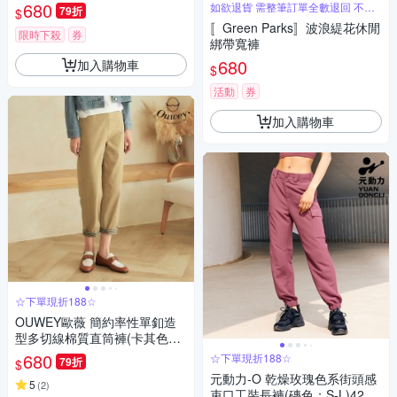
680
如欲退貨 需整筆訂單全數退回 不能
79折
$
單退
〚Green Parks〛波浪緹花休閒
限時下殺
券
綁帶寬褲
680
加入購物車
$
活動
券
加入購物車
☆下單現折188☆
OUWEY歐薇 簡約率性單釦造
型多切線棉質直筒褲(卡其色；
S-L)3223026416
680
☆下單現折188☆
79折
$
元動力-O 乾燥玫瑰色系街頭感
5
(
2
)
束口工裝長褲(磚色；S-L)4233