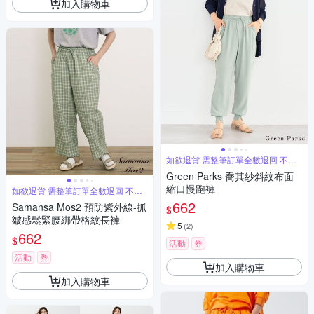
加入購物車
如欲退貨 需整筆訂單全數退回 不能
單退
Green Parks 喬其紗斜紋布面
縮口慢跑褲
如欲退貨 需整筆訂單全數退回 不能
單退
662
Samansa Mos2 預防紫外線-抓
$
皺感鬆緊腰綁帶格紋長褲
5
(
2
)
662
$
活動
券
活動
券
加入購物車
加入購物車