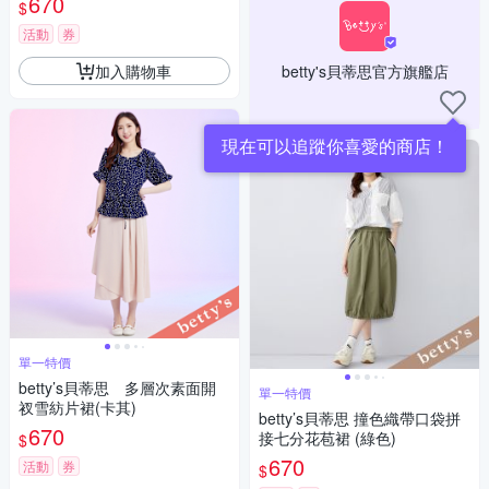
670
$
活動
券
加入購物車
betty's貝蒂思官方旗艦店
現在可以追蹤你喜愛的商店！
單一特價
betty’s貝蒂思 多層次素面開
單一特價
衩雪紡片裙(卡其)
betty’s貝蒂思 撞色織帶口袋拼
670
接七分花苞裙 (綠色)
$
670
活動
券
$