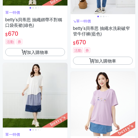
單一特價
betty’s貝蒂思 抽繩綁帶不對稱
↘單一特價
口袋長裙(綠色)
betty’s貝蒂思 抽繩水洗刷破窄
670
管牛仔褲(藍色)
$
670
活動
券
$
活動
券
加入購物車
加入購物車
單一特價