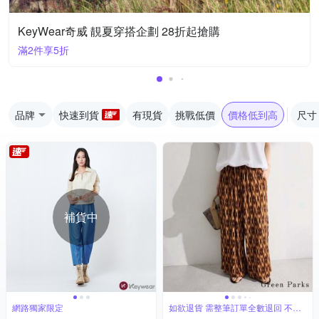
KeyWear奇威 靚夏穿搭企劃 28折起搶購
滿2件享5折
品牌
快速到貨
有現貨
挑戰低價
價格低到高
尺寸
補貨中
網路獨家限定
如欲退貨 需整筆訂單全數退回 不能
單退