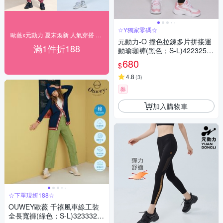
☆Y獨家零碼☆
歐薇x元動力 夏末煥新 人氣穿搭 下單折188
元動力-O 撞色拉鍊多片拼接運
滿1件折188
動瑜珈褲(黑色；S-L)42232569
10
680
$
4.8
(
3
)
券
加入購物車
☆下單現折188☆
OUWEY歐薇 千禧風車線工裝
全長寬褲(綠色；S-L)32333267