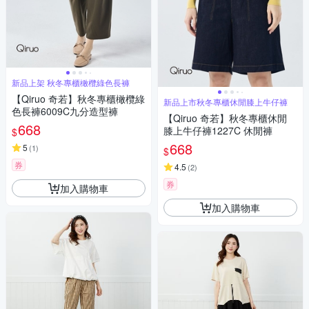
新品上架 秋冬專櫃橄欖綠色長褲
【Qiruo 奇若】秋冬專櫃橄欖綠
新品上市秋冬專櫃休閒膝上牛仔褲
色長褲6009C九分造型褲
【Qiruo 奇若】秋冬專櫃休閒
668
膝上牛仔褲1227C 休閒褲
$
668
5
(
1
)
$
券
4.5
(
2
)
券
加入購物車
加入購物車