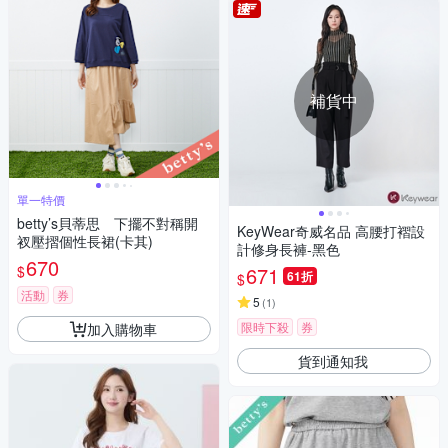
補貨中
單一特價
betty’s貝蒂思 下擺不對稱開
KeyWear奇威名品 高腰打褶設
衩壓摺個性長裙(卡其)
計修身長褲-黑色
670
$
671
61折
$
活動
券
5
(
1
)
限時下殺
券
加入購物車
貨到通知我