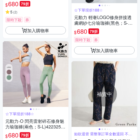
36
680
79折
$
☆下單現折188☆
5
(
2
)
元動力 輕奢LOGO修身拼接透
限時下殺
券
膚網紗七分瑜珈褲(黑色；S-L)4
233306901
680
加入購物車
79折
$
限時下殺
券
加入購物車
補貨中
☆下單現折188☆
元動力-O 閃亮雷射碎石修身魅
力瑜珈褲(兩色；S-L)42232569
11
680
如欲退貨 需整筆訂單全數退回 不能
79折
$
單退