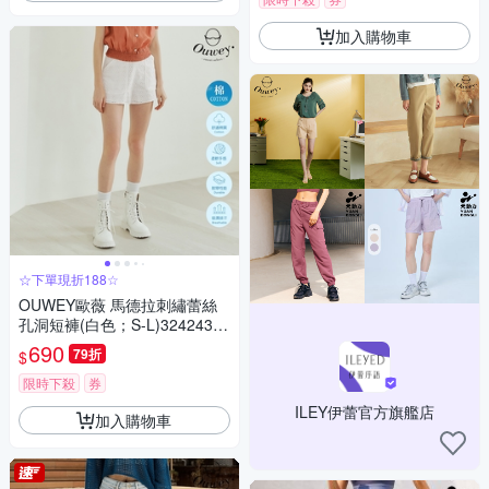
加入購物車
☆下單現折188☆
OUWEY歐薇 馬德拉刺繡蕾絲
孔洞短褲(白色；S-L)32424360
04
690
79折
$
限時下殺
券
ILEY伊蕾官方旗艦店
加入購物車