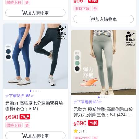
61折
$
限時下殺
券
限時下殺
券
加入購物車
加入購物車
☆下單現折188☆
☆下單現折188☆
元動力 高強度七分運動緊身瑜
珈褲(兩色；S-M)
元動力 極塑體雕-高腰側貼口袋
彈力九分褲(三色；S-L)424151
690
79折
$
6904
690
79折
$
限時下殺
券
5
(
1
)
加入購物車
限時下殺
券