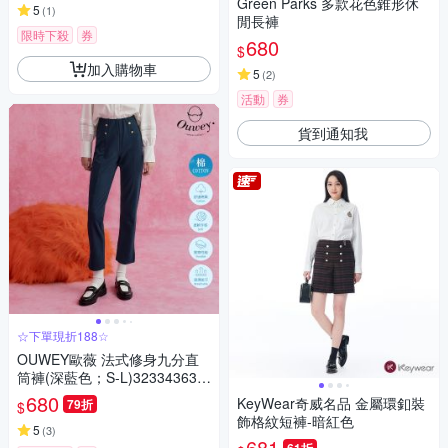
Green Parks 多款花色錐形休
5
(
1
)
閒長褲
限時下殺
券
680
$
加入購物車
5
(
2
)
活動
券
貨到通知我
☆下單現折188☆
OUWEY歐薇 法式修身九分直
筒褲(深藍色；S-L)323343631
8
680
KeyWear奇威名品 金屬環釦裝
79折
$
飾格紋短褲-暗紅色
5
(
3
)
681