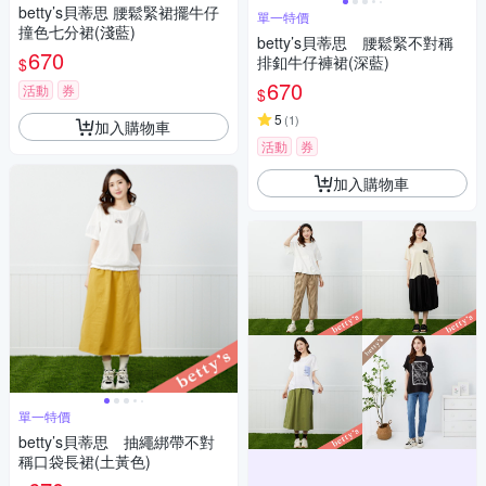
betty’s貝蒂思 腰鬆緊裙擺牛仔
單一特價
撞色七分裙(淺藍)
betty’s貝蒂思 腰鬆緊不對稱
670
排釦牛仔褲裙(深藍)
$
670
活動
券
$
5
(
1
)
加入購物車
活動
券
加入購物車
單一特價
betty’s貝蒂思 抽繩綁帶不對
稱口袋長裙(土黃色)