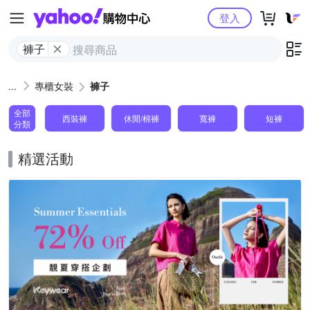
Yahoo購物中心
登入
褲子
專櫃女裝
褲子
全部
西裝褲
休閒/棉褲
寬褲
短褲
分類
精選活動