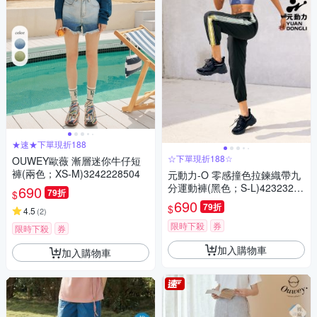
★速★下單現折188
☆下單現折188☆
OUWEY歐薇 漸層迷你牛仔短
褲(兩色；XS-M)3242228504
元動力-O 零感撞色拉鍊織帶九
分運動褲(黑色；S-L)42323268
690
79折
$
11
690
79折
$
4.5
(
2
)
限時下殺
券
限時下殺
券
加入購物車
加入購物車