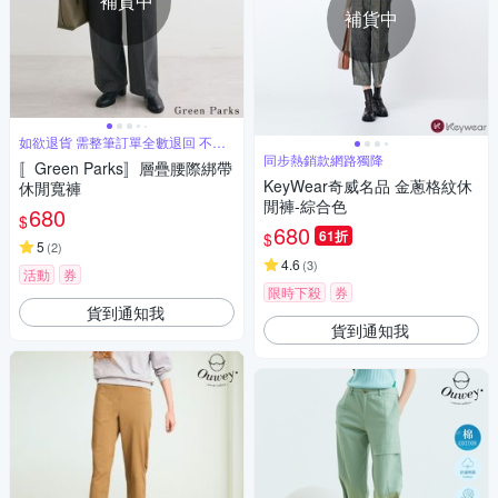
補貨中
補貨中
如欲退貨 需整筆訂單全數退回 不能
單退
同步熱銷款網路獨降
〚Green Parks〛層疊腰際綁帶
KeyWear奇威名品 金蔥格紋休
休閒寬褲
閒褲-綜合色
680
$
680
61折
$
5
(
2
)
4.6
(
3
)
活動
券
限時下殺
券
貨到通知我
貨到通知我