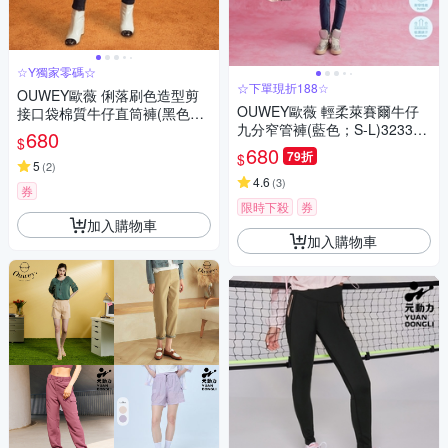
☆Y獨家零碼☆
☆下單現折188☆
OUWEY歐薇 俐落刷色造型剪
OUWEY歐薇 輕柔萊賽爾牛仔
接口袋棉質牛仔直筒褲(黑色；
九分窄管褲(藍色；S-L)323321
S-L)3224068603
680
$
8601
680
79折
$
5
(
2
)
4.6
(
3
)
券
限時下殺
券
加入購物車
加入購物車