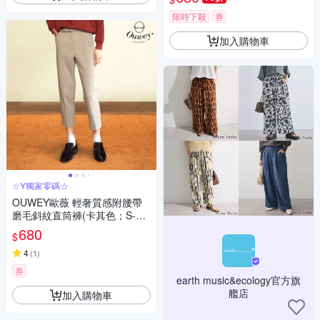
限時下殺
券
加入購物車
☆Y獨家零碼☆
OUWEY歐薇 輕奢質感附腰帶
磨毛斜紋直筒褲(卡其色；S-L)3
224066604
680
$
4
(
1
)
券
earth music&ecology官方旗
艦店
加入購物車