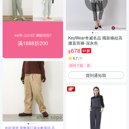
補貨中
earth 山の日! 滿額現抵!!
KeyWear奇威名品 職裝條紋高
滿1688折200
腰直筒褲-深灰色
678
61折
$
4.7
(
7
)
限時下殺
券
貨到通知我
如欲退貨 需整筆訂單全數退回 不能