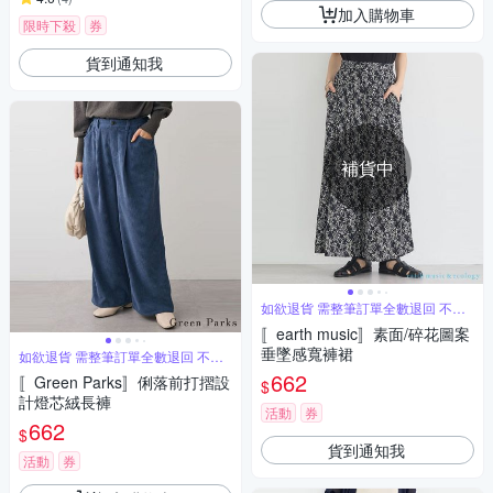
加入購物車
限時下殺
券
貨到通知我
補貨中
如欲退貨 需整筆訂單全數退回 不能
單退
〚earth music〛素面/碎花圖案
垂墜感寬褲裙
如欲退貨 需整筆訂單全數退回 不能
單退
662
〚Green Parks〛俐落前打摺設
$
計燈芯絨長褲
活動
券
662
$
貨到通知我
活動
券