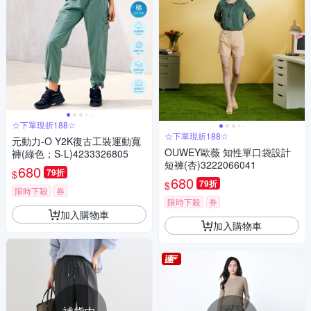
☆下單現折188☆
☆下單現折188☆
元動力-O Y2K復古工裝運動寬
OUWEY歐薇 知性單口袋設計
褲(綠色；S-L)4233326805
短褲(杏)3222066041
680
79折
$
680
79折
$
限時下殺
券
限時下殺
券
加入購物車
加入購物車