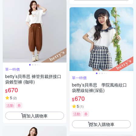
單一特價
betty’s貝蒂思 褲管剪裁拼接口
單一特價
袋錐型褲 (咖啡)
betty’s貝蒂思 學院風格紋口
670
袋壓線短褲(深藍)
$
670
5
(
2
)
$
活動
券
5
(
1
)
活動
券
加入購物車
加入購物車