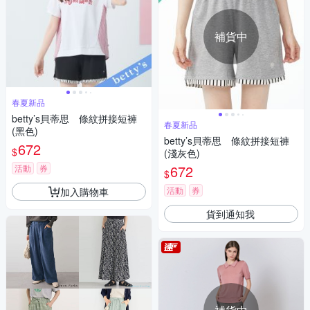
補貨中
春夏新品
betty’s貝蒂思 條紋拼接短褲
春夏新品
(黑色)
betty’s貝蒂思 條紋拼接短褲
672
$
(淺灰色)
672
活動
券
$
活動
券
加入購物車
貨到通知我