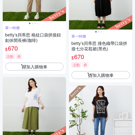
單一特價
betty’s貝蒂思 格紋口袋拼接鈕
單一特價
釦休閒長褲(咖啡)
betty’s貝蒂思 撞色織帶口袋拼
670
接七分花苞裙(黑色)
$
670
活動
券
$
活動
券
加入購物車
加入購物車