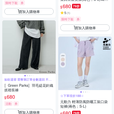
限時下殺
券
326804
680
79折
$
加入購物車
5
(
1
)
限時下殺
券
加入購物車
如欲退貨 需整筆訂單全數退回 不能
單退
〚Green Parks〛羽毛緹花針織
抓褶長褲
680
☆下單現折188☆
$
元動力 輕薄防風防曬工裝口袋
活動
券
短褲(兩色；S-L)
680
加入購物車
79折
$