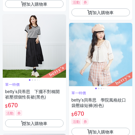
活動
券
加入購物車
加入購物車
單一特價
betty’s貝蒂思 下擺不對稱開
單一特價
衩壓摺個性長裙(黑色)
betty’s貝蒂思 學院風格紋口
670
袋壓線短褲(粉色)
$
670
活動
券
$
活動
券
加入購物車
加入購物車