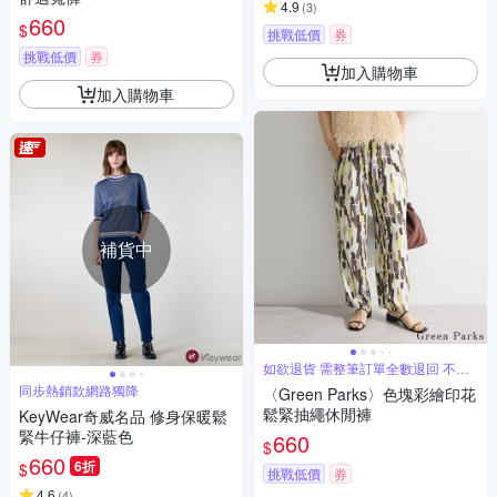
4.9
(
3
)
660
$
挑戰低價
券
挑戰低價
券
加入購物車
加入購物車
補貨中
如欲退貨 需整筆訂單全數退回 不能
單退
同步熱銷款網路獨降
〈Green Parks〉色塊彩繪印花
鬆緊抽繩休閒褲
KeyWear奇威名品 修身保暖鬆
緊牛仔褲-深藍色
660
$
660
6折
$
挑戰低價
券
4.6
(
4
)