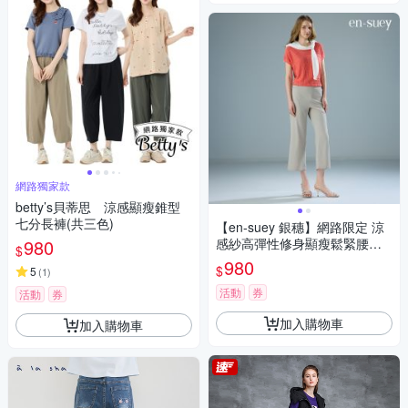
網路獨家款
betty’s貝蒂思 涼感顯瘦錐型
七分長褲(共三色)
【en-suey 銀穗】網路限定 涼
980
感紗高彈性修身顯瘦鬆緊腰休
$
閒褲
980
$
5
(
1
)
活動
券
活動
券
加入購物車
加入購物車