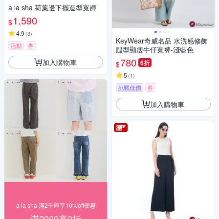
a la sha 荷葉邊下擺造型寬褲
1,590
$
4.9
(
3
)
KeyWear奇威名品 水洗感修飾
活動
券
腿型顯瘦牛仔寬褲-淺藍色
780
加入購物車
6折
$
5
(
1
)
挑戰低價
券
加入購物車
a la sha 滿2千即享10%off優惠
滿2000享9折