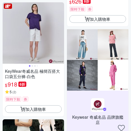
626
8折
$
限時下殺
券
加入購物車
KeyWear奇威名品 極簡百搭大
口袋五分褲-白色
918
6折
$
5
(
2
)
限時下殺
券
加入購物車
Keywear 奇威名品 品牌旗艦
店