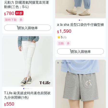
元動力 防曬透氣闊腿寬直筒運
動褲(三色；S-L)
780
81折
$
限時下殺
券
a la sha 造型口袋仿牛仔繭型褲
加入購物車
1,590
$
5
(
1
)
活動
券
加入購物車
T.Life 歐美嬉皮時尚素色前開衩
九分休閒褲(1色)
550
$