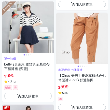
加入購物車
單一特價
betty’s貝蒂思 腰鬆緊金屬腰帶
百褶褲裙 (深藍)
春夏現貨 七休閒褲
695
【Qiruo 奇若】春夏專櫃橘色七
$
休閒褲2058C 舒適悠閒
4.7
(
2
)
599
$
活動
券
5
(
3
)
加入購物車
券
加入購物車