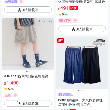
休閒收褲腿長褲(共2色)-紫紅色
挑戰低價
券
491
61折
$
加入購物車
5
(
6
)
限時下殺
券
加入購物車
a la sha 貓咪大口袋寬鬆短褲
1,490
$
5
(
3
)
網路獨家款
活動
券
betty’s網路款 大尺碼超彈性
加入購物車
涼感七分寬褲(共二色)