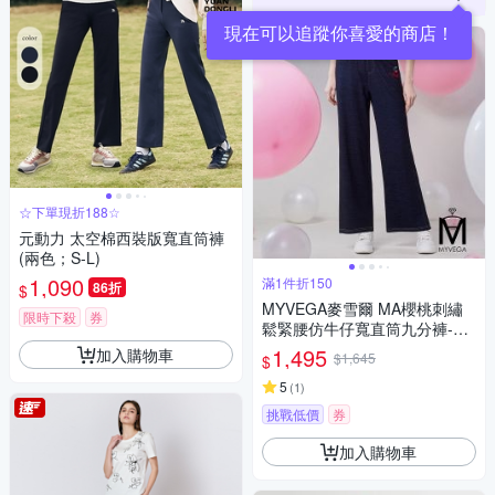
現在可以追蹤你喜愛的商店！
☆下單現折188☆
元動力 太空棉西裝版寬直筒褲
(兩色；S-L)
1,090
滿1件折150
86折
$
MYVEGA麥雪爾 MA櫻桃刺繡
限時下殺
券
鬆緊腰仿牛仔寬直筒九分褲-深
藍
1,495
加入購物車
$1,645
$
5
(
1
)
挑戰低價
券
加入購物車