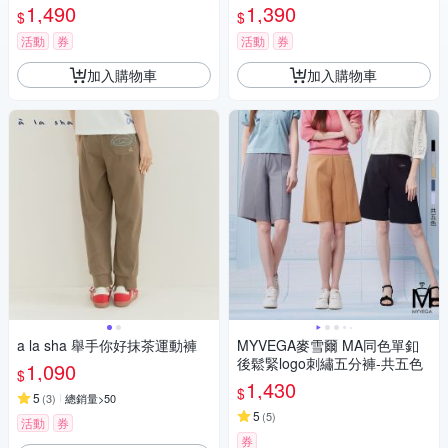
1,490
1,390
$
$
活動
券
活動
券
加入購物車
加入購物車
a la sha 舉手你好抹茶運動褲
MYVEGA麥雪爾 MA同色單釦
後鬆緊logo刺繡五分褲-共五色
1,090
$
1,430
$
5
(
3
)
總銷量>50
5
(
5
)
活動
券
券