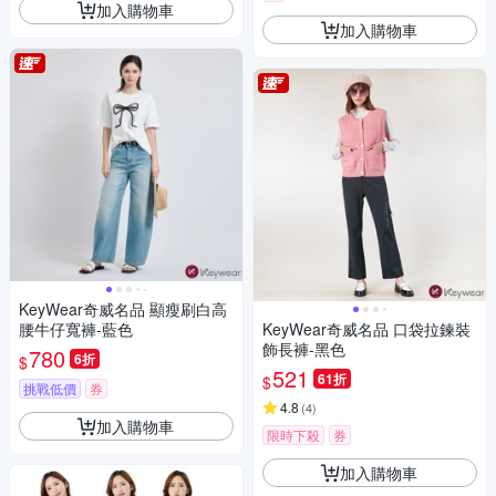
加入購物車
加入購物車
KeyWear奇威名品 顯瘦刷白高
腰牛仔寬褲-藍色
KeyWear奇威名品 口袋拉鍊裝
飾長褲-黑色
780
6折
$
521
61折
$
挑戰低價
券
4.8
(
4
)
加入購物車
限時下殺
券
加入購物車