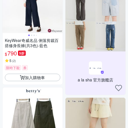
KeyWear奇威名品 俐落剪裁百
搭修身長褲(共3色)-藍色
790
5折
$
5
(
2
)
限時下殺
券
加入購物車
a la sha 官方旗艦店