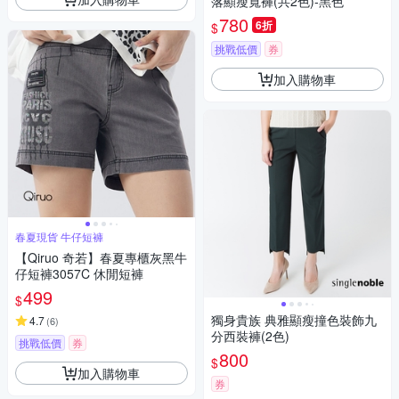
落顯瘦寬褲(共2色)-黑色
780
6折
$
挑戰低價
券
加入購物車
春夏現貨 牛仔短褲
【Qiruo 奇若】春夏專櫃灰黑牛
仔短褲3057C 休閒短褲
499
$
獨身貴族 典雅顯瘦撞色裝飾九
4.7
(
6
)
分西裝褲(2色)
挑戰低價
券
800
$
加入購物車
券