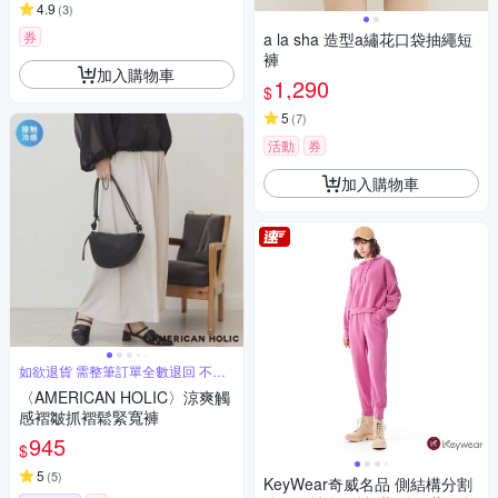
4.9
(
3
)
券
a la sha 造型a繡花口袋抽繩短
褲
加入購物車
1,290
$
5
(
7
)
活動
券
加入購物車
如欲退貨 需整筆訂單全數退回 不能
單退
〈AMERICAN HOLIC〉涼爽觸
感褶皺抓褶鬆緊寬褲
945
$
5
(
5
)
KeyWear奇威名品 側結構分割