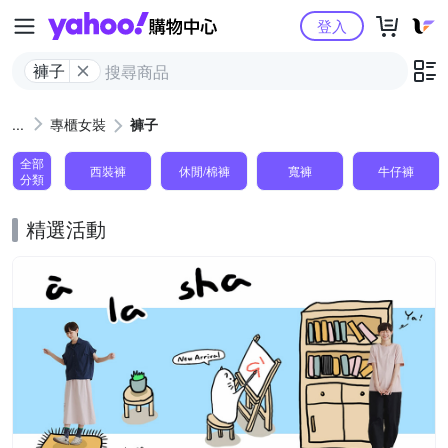
Yahoo購物中心
登入
褲子
專櫃女裝
褲子
全部
西裝褲
休閒/棉褲
寬褲
牛仔褲
分類
精選活動