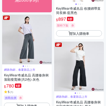
KeyWear奇威名品 收腰綁帶直
筒長褲-藍黑色
897
6折
$
限時下殺
券
加入購物車
網路熱銷，春夏新品上市
KeyWear奇威名品 高腰修身俐
落顯瘦寬褲(共2色)-灰色
780
6折
$
5
(
1
)
網路熱銷，春夏新品上市
挑戰低價
券
KeyWear奇威名品 高腰修身俐
加入購物車