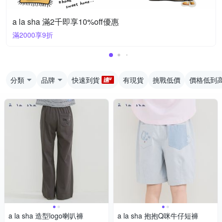
a la sha 滿2千即享10%off優惠
滿2000享9折
分類
品牌
快速到貨
有現貨
挑戰低價
價格低到
a la sha 造型logo喇叭褲
a la sha 抱抱Q咪牛仔短褲