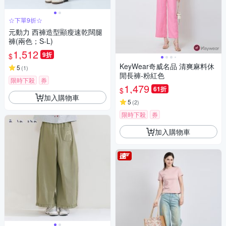
☆下單9折☆
元動力 西褲造型顯瘦速乾闊腿
褲(兩色；S-L)
1,512
9折
$
KeyWear奇威名品 清爽麻料休
5
(
1
)
閒長褲-粉紅色
限時下殺
券
1,479
61折
$
加入購物車
5
(
2
)
限時下殺
券
加入購物車