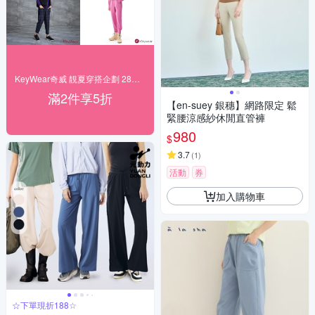
KeyWear奇威 靚夏穿搭企劃 28折起搶購
滿2件享5折
【en-suey 銀穗】網路限定 鬆
緊腰涼感紗休閒直管褲
980
$
3.7
(
1
)
活動
券
加入購物車
☆下單現折188☆