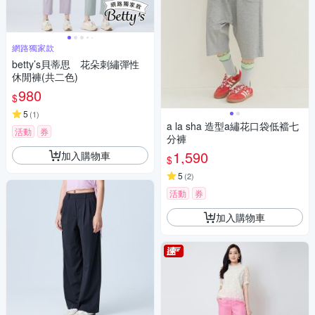
網路獨家款
betty’s貝蒂思 花朵刺繡彈性
休閒褲(共二色)
980
$
5
(
1
)
a la sha 造型a繡花口袋低襠七
活動
券
分褲
1,590
加入購物車
$
5
(
2
)
活動
券
加入購物車