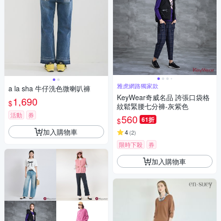
雅虎網路獨家款
a la sha 牛仔洗色微喇叭褲
KeyWear奇威名品 誇張口袋格
1,690
$
紋鬆緊腰七分褲-灰紫色
活動
券
560
61折
$
加入購物車
4
(
2
)
限時下殺
券
加入購物車