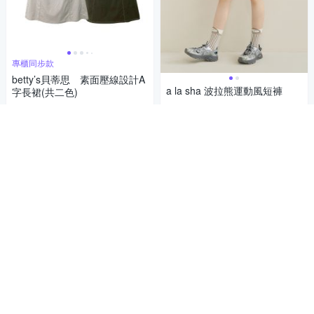
專櫃同步款
betty’s貝蒂思 素面壓線設計A
a la sha 波拉熊運動風短褲
字長裙(共二色)
1,290
1,240
$
$
5
(
4
)
5
(
1
)
活動
券
活動
券
加入購物車
加入購物車