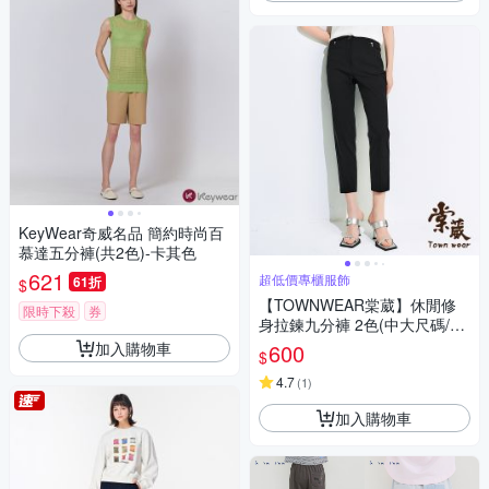
KeyWear奇威名品 簡約時尚百
慕達五分褲(共2色)-卡其色
621
超低價專櫃服飾
61折
$
【TOWNWEAR棠葳】休閒修
限時下殺
券
身拉鍊九分褲 2色(中大尺碼/女
下身/女下著/素色/口袋/休閒/百
加入購物車
600
$
搭)
4.7
(
1
)
加入購物車