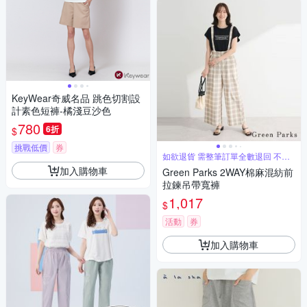
KeyWear奇威名品 跳色切割設
計素色短褲-橘淺豆沙色
780
6折
$
挑戰低價
券
如欲退貨 需整筆訂單全數退回 不能
單退
加入購物車
Green Parks 2WAY棉麻混紡前
拉鍊吊帶寬褲
1,017
$
活動
券
加入購物車