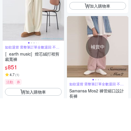
加入購物車
補貨中
如欲退貨 需整筆訂單全數退回 不能
單退
〚earth music〛燈芯絨打褶剪
裁寬褲
851
$
4.7
(
1
)
活動
券
如欲退貨 需整筆訂單全數退回 不能
單退
Samansa Mos2 褲管縮口設計
加入購物車
長褲
851
$
活動
券
貨到通知我