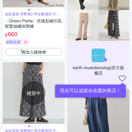
如欲退貨 需整筆訂單全數退回 不能
單退
〈Green Parks〉色塊彩繪印花
鬆緊抽繩休閒褲
660
$
挑戰低價
券
加入購物車
earth music&ecology官方旗
艦店
現在可以追蹤你喜愛的商店！
補貨中
如欲退貨 需整筆訂單全數退回 不能