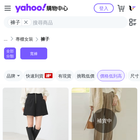
Yahoo購物中心
登入
褲子
專櫃女裝
褲子
全部
寬褲
分類
品牌
快速到貨
有現貨
挑戰低價
價格低到高
尺寸
補貨中