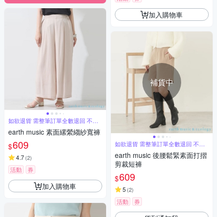
加入購物車
補貨中
如欲退貨 需整筆訂單全數退回 不能
單退
earth music 素面縲縈縐紗寬褲
609
如欲退貨 需整筆訂單全數退回 不能
$
單退
earth music 後腰鬆緊素面打摺
4.7
(
2
)
剪裁短褲
活動
券
609
$
加入購物車
5
(
2
)
活動
券