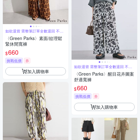
如欲退貨 需整筆訂單全數退回 不能
單退
〈Green Parks〉素面/紋理鬆
緊休閒寬褲
660
$
挑戰低價
券
如欲退貨 需整筆訂單全數退回 不能
單退
加入購物車
〈Green Parks〉醒目花卉圖案
舒適寬褲
660
$
挑戰低價
券
加入購物車