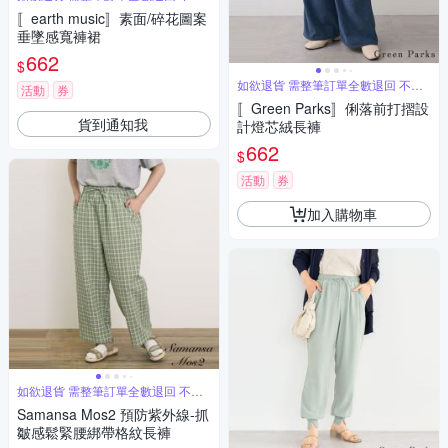
單退
〚earth music〛素面/碎花圖案
垂墜感寬褲裙
662
$
如欲退貨 需整筆訂單全數退回 不能
活動
券
單退
〚Green Parks〛俐落前打摺設
貨到通知我
計燈芯絨長褲
662
$
活動
券
加入購物車
如欲退貨 需整筆訂單全數退回 不能
單退
Samansa Mos2 預防紫外線-抓
皺感鬆緊腰綁帶格紋長褲