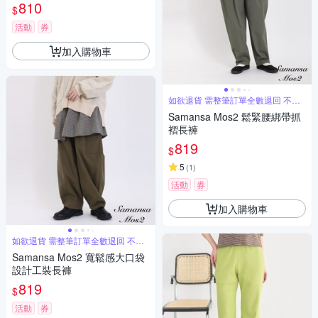
810
$
活動
券
加入購物車
如欲退貨 需整筆訂單全數退回 不能
單退
Samansa Mos2 鬆緊腰綁帶抓
褶長褲
819
$
5
(
1
)
活動
券
加入購物車
如欲退貨 需整筆訂單全數退回 不能
單退
Samansa Mos2 寬鬆感大口袋
設計工裝長褲
819
$
活動
券