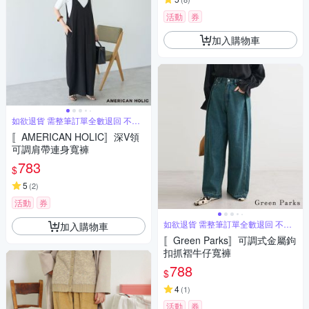
活動
券
加入購物車
如欲退貨 需整筆訂單全數退回 不能
單退
〚AMERICAN HOLIC〛深V領
可調肩帶連身寬褲
783
$
5
(
2
)
活動
券
如欲退貨 需整筆訂單全數退回 不能
加入購物車
單退
〚Green Parks〛可調式金屬鉤
扣抓褶牛仔寬褲
788
$
4
(
1
)
活動
券