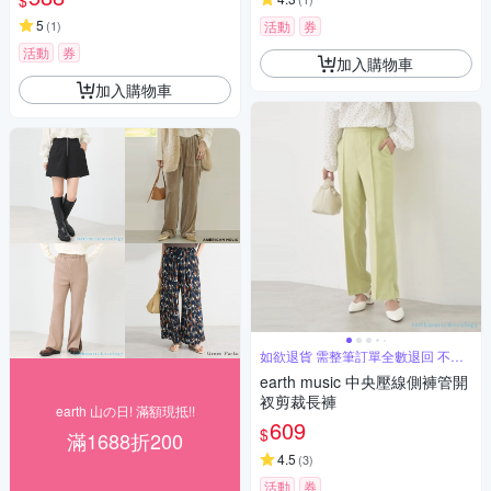
$
5
(
1
)
活動
券
活動
券
加入購物車
加入購物車
如欲退貨 需整筆訂單全數退回 不能
單退
earth music 中央壓線側褲管開
衩剪裁長褲
earth 山の日! 滿額現抵!!
609
$
滿1688折200
4.5
(
3
)
活動
券