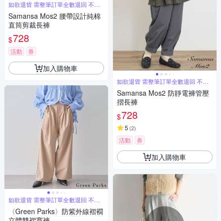
如欲退貨 需整筆訂單全數退回 不能
單退
Samansa Mos2 腰帶設計純棉
直筒剪裁長褲
728
$
活動
券
加入購物車
如欲退貨 需整筆訂單全數退回 不能
單退
Samansa Mos2 防靜電褲管壓
摺長褲
728
$
5
(
2
)
活動
券
加入購物車
如欲退貨 需整筆訂單全數退回 不能
單退
〈Green Parks〉防紫外線褶襉
立體雙褶寬褲