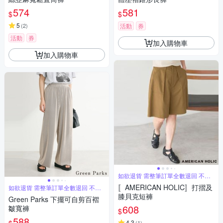
574
581
$
$
5
(
2
)
活動
券
活動
券
加入購物車
加入購物車
如欲退貨 需整筆訂單全數退回 不能
單退
〚AMERICAN HOLIC〛打摺及
如欲退貨 需整筆訂單全數退回 不能
單退
膝貝克短褲
Green Parks 下擺可自剪百褶
608
皺寬褲
$
588
4.3
(
1
)