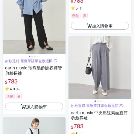
783
$
5
(
1
)
活動
券
加入購物車
如欲退貨 需整筆訂單全數退回 不能
單退
earth music 珍珠裝飾開衩褲管
剪裁長褲
783
$
4.9
(
4
)
活動
券
如欲退貨 需整筆訂單全數退回 不能
加入購物車
單退
earth music 中央壓線素面直筒
剪裁長褲
783
$
5
(
8
)