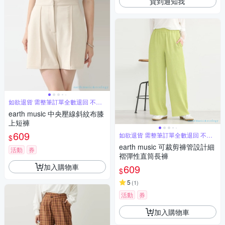
貨到通知我
如欲退貨 需整筆訂單全數退回 不能
單退
earth music 中央壓線斜紋布膝
上短褲
609
如欲退貨 需整筆訂單全數退回 不能
$
單退
earth music 可裁剪褲管設計細
活動
券
褶彈性直筒長褲
加入購物車
609
$
5
(
1
)
活動
券
加入購物車