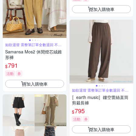
加入購物車
如欲退貨 需整筆訂單全數退回 不能
單退
Samansa Mos2 休閒燈芯絨錐
形褲
791
$
活動
券
加入購物車
如欲退貨 需整筆訂單全數退回 不能
單退
〚earth music〛鏤空蕾絲直筒
剪裁長褲
795
$
活動
券
加入購物車