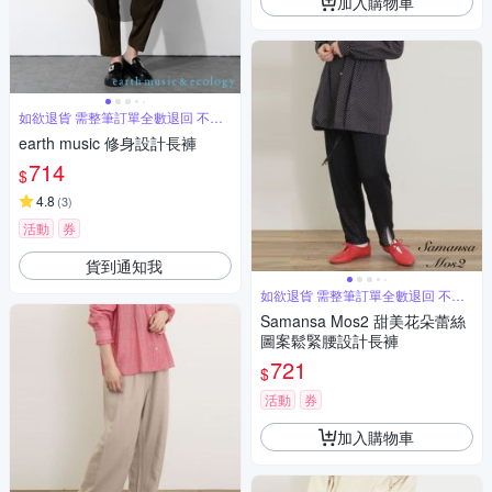
加入購物車
如欲退貨 需整筆訂單全數退回 不能
單退
earth music 修身設計長褲
714
$
4.8
(
3
)
活動
券
貨到通知我
如欲退貨 需整筆訂單全數退回 不能
單退
Samansa Mos2 甜美花朵蕾絲
圖案鬆緊腰設計長褲
721
$
活動
券
加入購物車