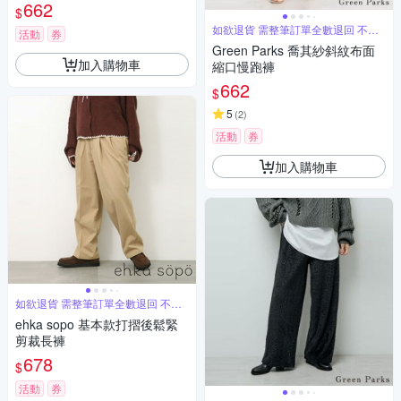
662
$
如欲退貨 需整筆訂單全數退回 不能
活動
券
單退
Green Parks 喬其紗斜紋布面
加入購物車
縮口慢跑褲
662
$
5
(
2
)
活動
券
加入購物車
如欲退貨 需整筆訂單全數退回 不能
單退
ehka sopo 基本款打摺後鬆緊
剪裁長褲
678
$
活動
券