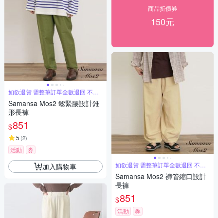
商品折價券
150元
如欲退貨 需整筆訂單全數退回 不能
單退
Samansa Mos2 鬆緊腰設計錐
形長褲
851
$
5
(
2
)
活動
券
如欲退貨 需整筆訂單全數退回 不能
加入購物車
單退
Samansa Mos2 褲管縮口設計
長褲
851
$
活動
券