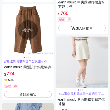
earth music 中央壓線打摺直筒
剪裁長褲
760
$
活動
券
加入購物車
補貨中
如欲退貨 需整筆訂單全數退回 不能
單退
earth music 繭型設計斜紋棉褲
774
$
5
(
3
)
活動
券
如欲退貨 需整筆訂單全數退回 不能
貨到通知我
單退
earth music 素面開衩剪裁迷你
褲裙