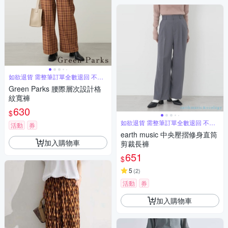
如欲退貨 需整筆訂單全數退回 不能
單退
Green Parks 腰際層次設計格
紋寬褲
630
$
如欲退貨 需整筆訂單全數退回 不能
活動
券
單退
earth music 中央壓摺修身直筒
加入購物車
剪裁長褲
651
$
5
(
2
)
活動
券
加入購物車