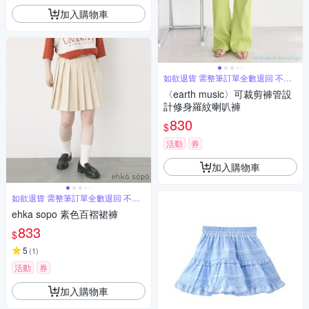
加入購物車
如欲退貨 需整筆訂單全數退回 不能
單退
〈earth music〉可裁剪褲管設
計修身羅紋喇叭褲
830
$
活動
券
加入購物車
如欲退貨 需整筆訂單全數退回 不能
單退
ehka sopo 素色百褶裙褲
833
$
5
(
1
)
活動
券
加入購物車