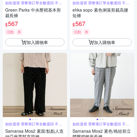
如欲退貨 需整筆訂單全數退回 不能
如欲退貨 需整筆訂單全數退回 不能
單退
單退
Green Parks 中央壓褶基本剪
ehka sopo 素色俐落剪裁高腰
裁長褲
短褲
567
567
$
$
活動
券
活動
券
加入購物車
加入購物車
如欲退貨 需整筆訂單全數退回 不能
如欲退貨 需整筆訂單全數退回 不能
單退
單退
Samansa Mos2 素面/點點人造
Samansa Mos2 素色/格紋前立
絲亞麻寬鬆直筒褲
體壓褶錐形長褲