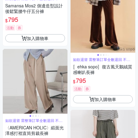
單退
Samansa Mos2 側邊造型設計
後鬆緊腰牛仔五分褲
795
$
活動
券
加入購物車
如欲退貨 需整筆訂單全數退回 不能
單退
〚ehka sopo〛復古風天鵝絨質
感喇叭長褲
795
$
活動
券
加入購物車
如欲退貨 需整筆訂單全數退回 不能
單退
〈AMERICAN HOLIC〉緞面光
澤感打褶直筒剪裁長褲