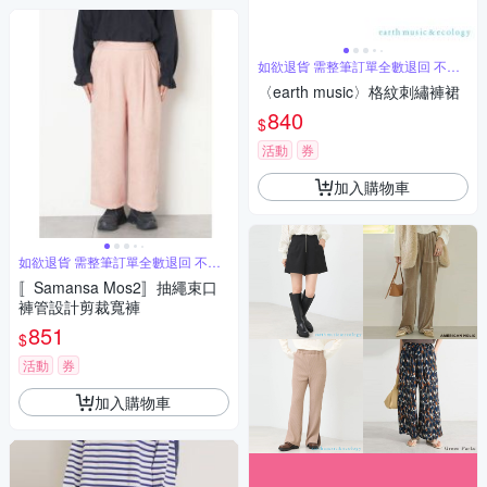
如欲退貨 需整筆訂單全數退回 不能
單退
〈earth music〉格紋刺繡褲裙
840
$
活動
券
加入購物車
如欲退貨 需整筆訂單全數退回 不能
單退
〚Samansa Mos2〛抽繩束口
褲管設計剪裁寬褲
851
$
活動
券
加入購物車