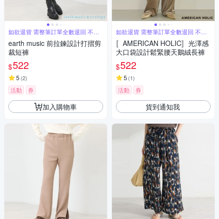
如欲退貨 需整筆訂單全數退回 不能
如欲退貨 需整筆訂單全數退回 不能
單退
單退
earth music 前拉鍊設計打摺剪
〚AMERICAN HOLIC〛光澤感
裁短褲
大口袋設計鬆緊腰天鵝絨長褲
522
522
$
$
5
5
(
2
)
(
1
)
活動
券
活動
券
加入購物車
貨到通知我