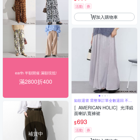
活動
券
加入購物車
earth 半額開催 滿額現抵!
滿2800折400
如欲退貨 需整筆訂單全數退回 不能
單退
〚AMERICAN HOLIC〛光澤緞
面喇叭寬褲裙
693
$
活動
券
補貨中