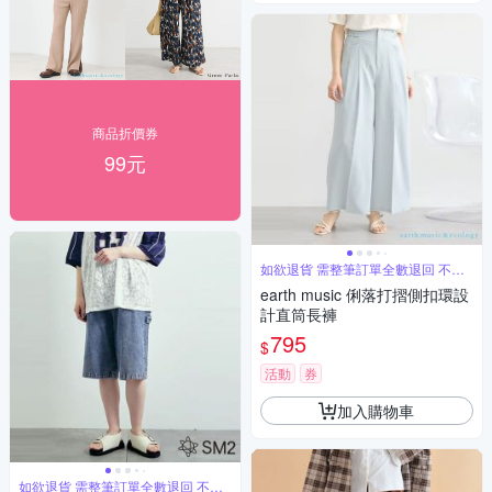
商品折價券
99元
如欲退貨 需整筆訂單全數退回 不能
單退
earth music 俐落打摺側扣環設
計直筒長褲
795
$
活動
券
加入購物車
如欲退貨 需整筆訂單全數退回 不能