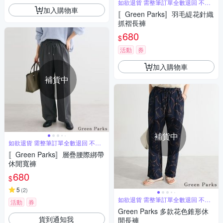
如欲退貨 需整筆訂單全數退回 不能
單退
加入購物車
〚Green Parks〛羽毛緹花針織
抓褶長褲
680
$
活動
券
加入購物車
補貨中
補貨中
如欲退貨 需整筆訂單全數退回 不能
單退
〚Green Parks〛層疊腰際綁帶
休閒寬褲
680
$
5
(
2
)
如欲退貨 需整筆訂單全數退回 不能
活動
券
單退
Green Parks 多款花色錐形休
貨到通知我
閒長褲