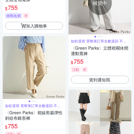
補貨中
755
$
挑戰低價
券
加入購物車
如欲退貨 需整筆訂單全數退回 不能
單退
〈Green Parks〉立體褶襉休閒
運動寬褲
755
$
活動
券
貨到通知我
如欲退貨 需整筆訂單全數退回 不能
單退
〈Green Parks〉褶線剪裁彈性
斜紋布錐形褲
755
$
活動
券