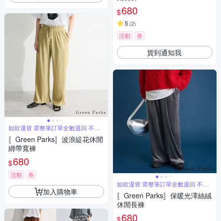
680
$
5
(
2
)
活動
券
貨到通知我
如欲退貨 需整筆訂單全數退回 不能
單退
〚Green Parks〛波浪緹花休閒
綁帶寬褲
680
$
活動
券
如欲退貨 需整筆訂單全數退回 不能
單退
加入購物車
〚Green Parks〛保暖光澤絲絨
休閒長褲
680
$