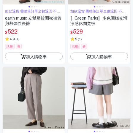
如欲退貨 需整筆訂單全數退回 不能
如欲退貨 需整筆訂單全數退回 不能
單退
單退
earth music 立體壓紋開衩褲管
〚Green Parks〛多色圖樣光滑
剪裁彈性長褲
涼感休閒寬褲
522
529
$
$
4.9
5
(
4
)
(
1
)
活動
券
活動
券
加入購物車
加入購物車