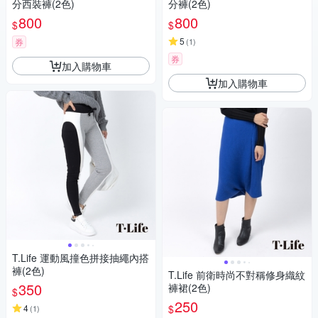
分西裝褲(2色)
分褲(2色)
800
800
$
$
5
券
(
1
)
券
加入購物車
加入購物車
T.Life 運動風撞色拼接抽繩內搭
褲(2色)
T.Life 前衛時尚不對稱修身織紋
350
褲裙(2色)
$
250
$
4
(
1
)