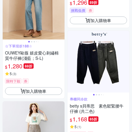
1,296
89折
$
挑戰低價
券
加入購物車
☆下單現折188☆
OUWEY歐薇 嬉皮愛心刺繡棉
質牛仔褲(淺藍；S-L)
1,280
88折
$
5
(
3
)
限時下殺
券
加入購物車
專櫃同步款
betty s貝蒂思 素色鬆緊腰牛
仔褲 (共二色)
1,168
85折
$
5
(
1
)