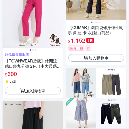
【CUMAR】斜口袋修身彈性喇
叭褲 藍 卡 灰(魅力商品)
1,152
9折
$
限時下殺
券
超低價專櫃服飾
加入購物車
【TOWNWEAR棠葳】休閒涼
感口袋九分褲 2色（中大尺碼/
女下身/女下著/素色/口袋/休閒/
600
$
百搭/腰頭彈性）
5
(
2
)
加入購物車