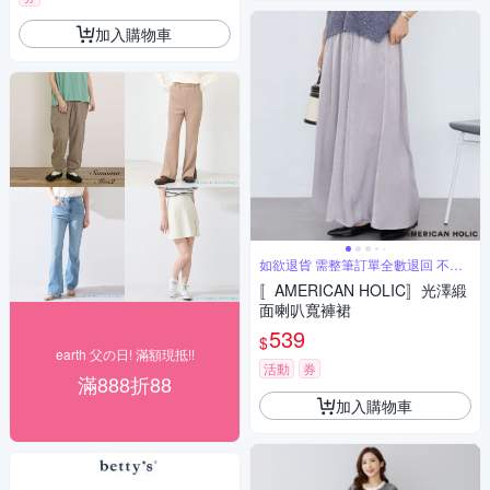
加入購物車
如欲退貨 需整筆訂單全數退回 不能
單退
〚AMERICAN HOLIC〛光澤緞
面喇叭寬褲裙
539
$
earth 父の日! 滿額現抵!!
活動
券
滿888折88
加入購物車