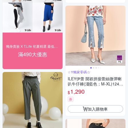
獨身貴族 X T.Life 初夏精選 最低1折
滿490大優惠
☆Y獨家零碼☆
ILEY伊蕾 開衩拼接蕾絲微彈喇
叭牛仔褲(淺藍色；M-XL)1242
268608
1,290
$
券
加入購物車