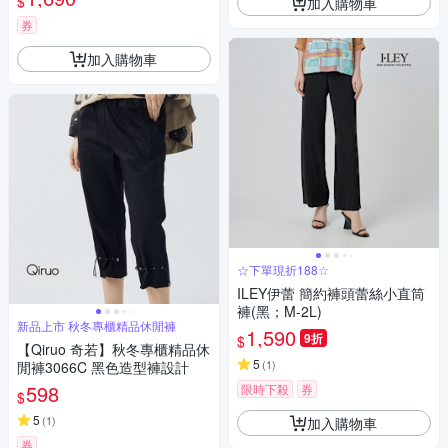
$
加入購物車
券
加入購物車
☆下單現折188☆
ILEY伊蕾 簡約褲頭蕾絲小直筒
褲(黑；M-2L)
新品上市 秋冬專櫃精品休閒褲
1,590
9折
$
【Qiruo 奇若】秋冬專櫃精品休
5
(
1
)
閒褲3066C 黑色造型褲設計
598
限時下殺
券
$
5
(
1
)
加入購物車
券