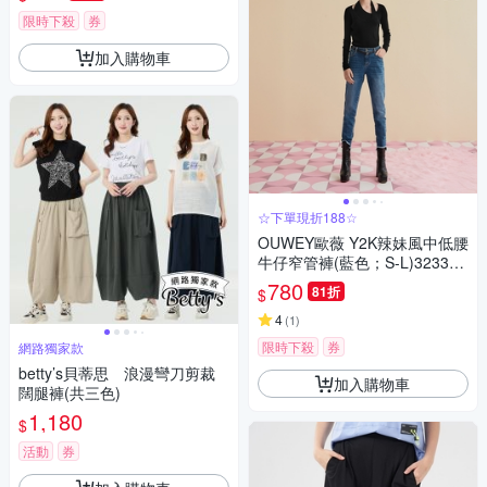
限時下殺
券
加入購物車
☆下單現折188☆
OUWEY歐薇 Y2K辣妹風中低腰
牛仔窄管褲(藍色；S-L)323339
8637
780
81折
$
4
(
1
)
限時下殺
券
網路獨家款
betty’s貝蒂思 浪漫彎刀剪裁
加入購物車
闊腿褲(共三色)
1,180
$
活動
券