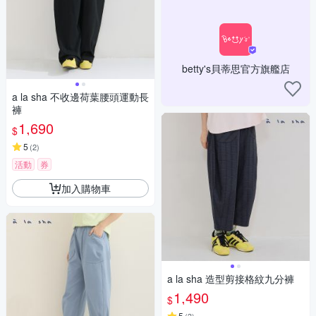
betty's貝蒂思官方旗艦店
a la sha 不收邊荷葉腰頭運動長
褲
1,690
$
5
(
2
)
活動
券
加入購物車
a la sha 造型剪接格紋九分褲
1,490
$
5