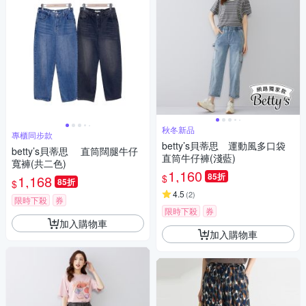
秋冬新品
專櫃同步款
betty’s貝蒂思 運動風多口袋
betty’s貝蒂思 直筒闊腿牛仔
直筒牛仔褲(淺藍)
寬褲(共二色)
1,160
85折
$
1,168
85折
$
4.5
(
2
)
限時下殺
券
限時下殺
券
加入購物車
加入購物車