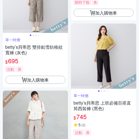
限時下殺
券
加入購物車
單一特價
betty’s貝蒂思 雙排釦雪紡格紋
寬褲 (灰色)
695
$
活動
券
加入購物車
單一特價
betty’s貝蒂思 上班必備百搭直
筒西裝褲 (黑色)
745
$
5
(
2
)
活動
券