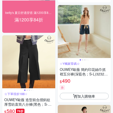
betty's 夏日舒適穿搭 滿1200享84折
滿1200享84折
☆Y獨家零碼☆
OUWEY歐薇 簡約印花絲巾抓
褶五分褲(深藍色；S-L)323243
6023
490
$
券
☆下單現折188☆
加入購物車
OUWEY歐薇 造型前合摺斜紋
厚雪紡直筒八分褲(黑色；S-L)3
223436712
580
76折
$