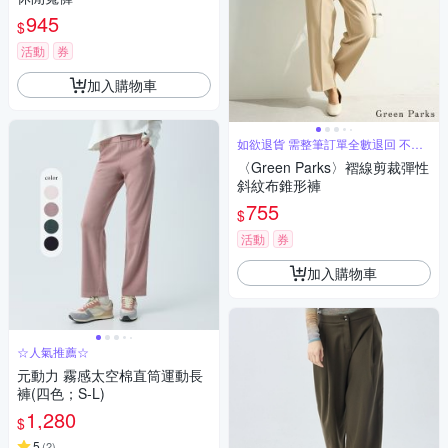
945
$
活動
券
加入購物車
如欲退貨 需整筆訂單全數退回 不能
單退
〈Green Parks〉褶線剪裁彈性
斜紋布錐形褲
755
$
活動
券
加入購物車
☆人氣推薦☆
元動力 霧感太空棉直筒運動長
褲(四色；S-L)
1,280
$
5
(
2
)