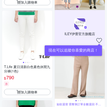
加入購物車
ILEY伊蕾官方旗艦店
現在可以追蹤你喜愛的商店！
T.Life 夏日清新白色素色休閒九
分褲(1色)
790
$
券
加入購物車
如欲退貨 需整筆訂單全數退回 不能
單退