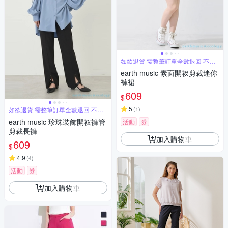
如欲退貨 需整筆訂單全數退回 不能
單退
earth music 素面開衩剪裁迷你
褲裙
609
$
5
(
1
)
如欲退貨 需整筆訂單全數退回 不能
單退
earth music 珍珠裝飾開衩褲管
活動
券
剪裁長褲
加入購物車
609
$
4.9
(
4
)
活動
券
加入購物車