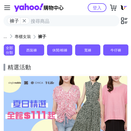
Yahoo購物中心
登入
褲子
專櫃女裝
褲子
全部
西裝褲
休閒/棉褲
寬褲
牛仔褲
分類
精選活動