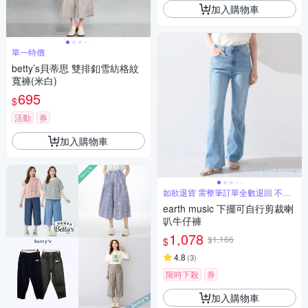
加入購物車
單一特價
betty’s貝蒂思 雙排釦雪紡格紋
寬褲(米白)
695
$
活動
券
加入購物車
如欲退貨 需整筆訂單全數退回 不能
單退
earth music 下擺可自行剪裁喇
叭牛仔褲
1,078
$1,166
$
4.8
(
3
)
限時下殺
券
加入購物車