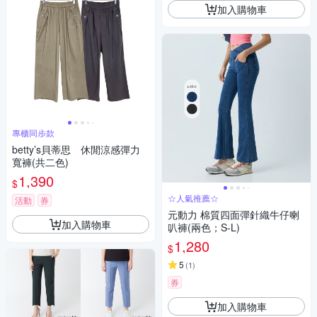
加入購物車
專櫃同步款
betty’s貝蒂思 休閒涼感彈力
寬褲(共二色)
1,390
$
☆人氣推薦☆
活動
券
元動力 棉質四面彈針織牛仔喇
加入購物車
叭褲(兩色；S-L)
1,280
$
5
(
1
)
券
加入購物車