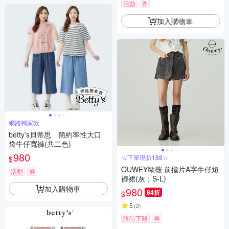
活動
券
加入購物車
網路獨家款
betty’s貝蒂思 簡約率性大口
袋牛仔寬褲(共二色)
980
☆下單現折188☆
$
OUWEY歐薇 前擋片A字牛仔短
活動
券
褲裙(灰；S-L)
加入購物車
980
84折
$
5
(
2
)
限時下殺
券