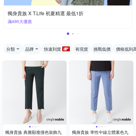
獨身貴族 X T.Life 初夏精選 最低1折
滿490大優惠
分類
品牌
快速到貨
有現貨
挑戰低價
價格低到
獨身貴族 典雅顯瘦撞色裝飾九
獨身貴族 率性中線立體素色九