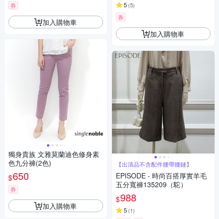
5
券
(
5
)
券
加入購物車
加入購物車
獨身貴族 文雅莫蘭迪色修身素
色九分褲(2色)
【出清品不含配件腰帶腰鏈】
650
EPISODE - 時尚百搭厚實羊毛
$
五分寬褲135209（駝）
券
988
$
加入購物車
5
(
1
)