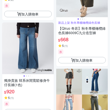
券
加入購物車
新品上架 秋冬專櫃橄欖綠色長褲
【Qiruo 奇若】秋冬專櫃橄欖綠
色長褲6009C九分造型褲
668
$
5
(
1
)
券
加入購物車
獨身貴族 韓系休閒寬鬆修身牛
仔長褲(1色)
920
$
5
(
1
)
券