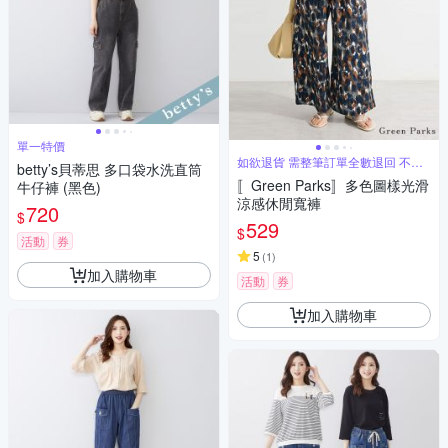
單一特價
如欲退貨 需整筆訂單全數退回 不能
betty’s貝蒂思 多口袋水洗直筒
單退
〚Green Parks〛多色圖樣光滑
牛仔褲 (黑色)
涼感休閒寬褲
720
$
529
$
活動
券
5
(
1
)
加入購物車
活動
券
加入購物車