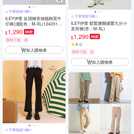
☆下單現折188☆
☆下單現折188☆
ILEY伊蕾 反摺褲管抽鬚棉質牛
ILEY伊蕾 鬆緊腰圍縲縈九分小
仔褲(淺藍色；M-XL)12423186
直筒褲(杏；M-XL)
08
1,290
88折
$
1,290
88折
$
限時下殺
券
5
(
2
)
加入購物車
限時下殺
券
加入購物車
☆下單現折188☆