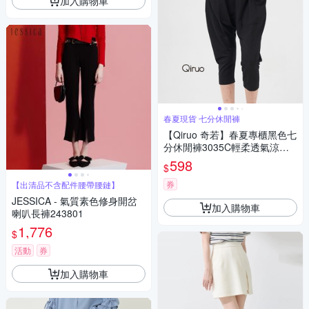
加入購物車
春夏現貨 七分休閒褲
【Qiruo 奇若】春夏專櫃黑色七
分休閒褲3035C輕柔透氣涼感
休閒
598
$
券
【出清品不含配件腰帶腰鏈】
JESSICA - 氣質素色修身開岔
加入購物車
喇叭長褲243801
1,776
$
活動
券
加入購物車