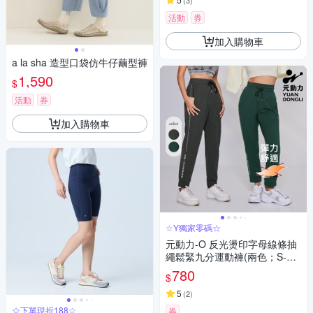
(
3
)
活動
券
加入購物車
a la sha 造型口袋仿牛仔繭型褲
1,590
$
活動
券
加入購物車
☆Y獨家零碼☆
元動力-O 反光燙印字母線條抽
繩鬆緊九分運動褲(兩色；S-L)4
223256808
780
$
5
(
2
)
☆下單現折188☆
券