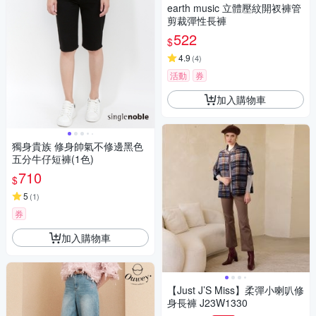
earth music 立體壓紋開衩褲管
剪裁彈性長褲
522
$
4.9
(
4
)
活動
券
加入購物車
獨身貴族 修身帥氣不修邊黑色
五分牛仔短褲(1色)
710
$
5
(
1
)
券
加入購物車
【Just J’S Miss】柔彈小喇叭修
身長褲 J23W1330