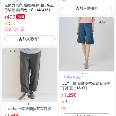
元動力 極塑體雕-極彈側口袋五
加入購物車
分瑜珈褲(四色；S-L)42415160
08
490
73折
$
5
(
1
)
限時下殺
券
加入購物車
☆Y獨家零碼☆
ILEY伊蕾 刺繡車褶棉質五分牛
仔褲(藍；M-XL)
1,290
$
5
(
2
)
券
a la sha 一顆圓圓抹茶束口褲
1,690