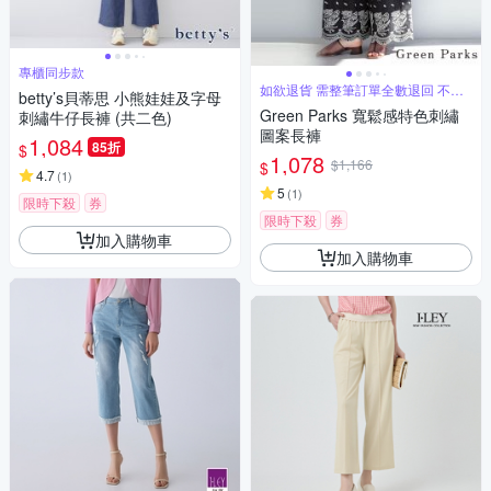
專櫃同步款
如欲退貨 需整筆訂單全數退回 不能
betty’s貝蒂思 小熊娃娃及字母
單退
Green Parks 寬鬆感特色刺繡
刺繡牛仔長褲 (共二色)
圖案長褲
1,084
85折
$
1,078
$1,166
$
4.7
(
1
)
5
(
1
)
限時下殺
券
限時下殺
券
加入購物車
加入購物車