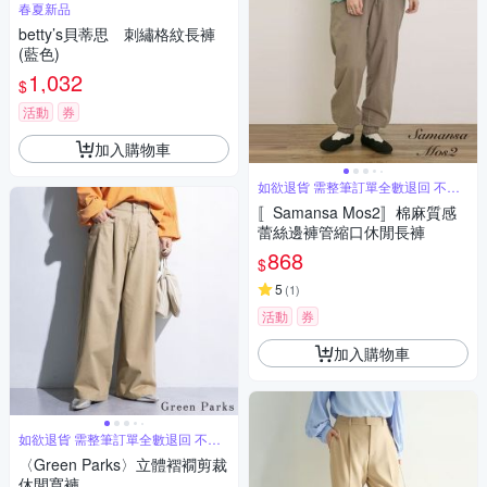
春夏新品
betty’s貝蒂思 刺繡格紋長褲
(藍色)
1,032
$
活動
券
加入購物車
如欲退貨 需整筆訂單全數退回 不能
單退
〚Samansa Mos2〛棉麻質感
蕾絲邊褲管縮口休閒長褲
868
$
5
(
1
)
活動
券
加入購物車
如欲退貨 需整筆訂單全數退回 不能
單退
〈Green Parks〉立體褶襉剪裁
休閒寬褲