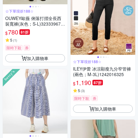
☆下單現折188☆
OUWEY歐薇 俐落打摺全長西
裝寬褲(灰色；S-L)323339671
7
780
81折
$
5
(
1
)
限時下殺
券
加入購物車
☆下單現折188☆
ILEY伊蕾 冰涼顯瘦九分窄管褲
(兩色；M-3L)1242016325
1,190
87折
$
5
(
3
)
限時下殺
券
加入購物車