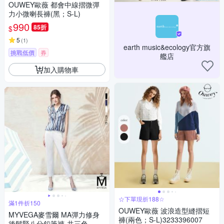
OUWEY歐薇 都會中線摺微彈
力小微喇長褲(黑；S-L)
990
85折
$
5
(
1
)
earth music&ecology官方旗
挑戰低價
券
艦店
加入購物車
☆下單現折188☆
滿1件折150
OUWEY歐薇 波浪造型縫摺短
MYVEGA麥雪爾 MA彈力修身
褲(兩色；S-L)3233396007
後鬆緊八分鉛筆褲-共三色