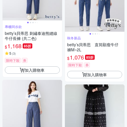
專櫃同步款
betty’s貝蒂思 刺繡泰迪熊縫線
牛仔長褲 (共二色)
秋冬新品
1,168
betty’s貝蒂思 直筒顯瘦牛仔
85折
$
褲M~2L
5
(
3
)
1,076
85折
$
限時下殺
券
限時下殺
券
加入購物車
加入購物車