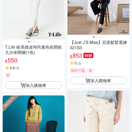
【Just J’S Miss】百搭鬆緊寬褲
T.Life 歐美嬉皮時尚素色前開衩
321S3
九分休閒褲(1色)
853
66折
$
550
$
5
(
3
)
4.9
(
3
)
限時下殺
券
券
加入購物車
加入購物車