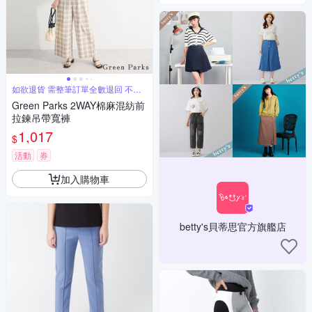
如欲退貨 需整筆訂單全數退回 不能
單退
Green Parks 2WAY棉麻混紡前
拉鍊吊帶寬褲
1,017
$
活動
券
加入購物車
betty's貝蒂思官方旗艦店