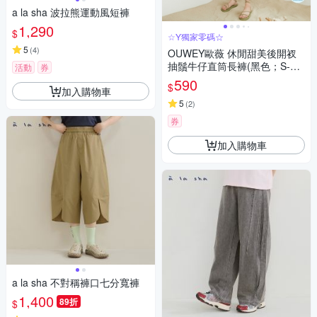
a la sha 波拉熊運動風短褲
1,290
$
☆Y獨家零碼☆
5
(
4
)
OUWEY歐薇 休閒甜美後開衩
抽鬚牛仔直筒長褲(黑色；S-L)3
活動
券
232328639
590
$
加入購物車
5
(
2
)
券
加入購物車
a la sha 不對稱褲口七分寬褲
1,400
89折
$