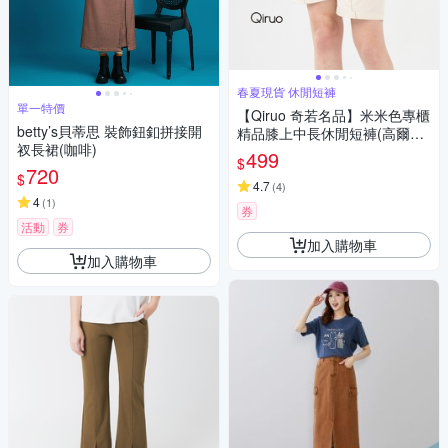
春夏現貨 休閒短褲
單一特價
【Qiruo 奇若名品】米米色專櫃
betty’s貝蒂思 裝飾鈕釦拼接開
精品膝上中長休閒短褲(高爾夫
衩長裙(咖啡)
球褲 休閒旅遊必備短褲1236C)
499
$
720
$
4.7
(
4
)
4
(
1
)
券
活動
券
加入購物車
加入購物車