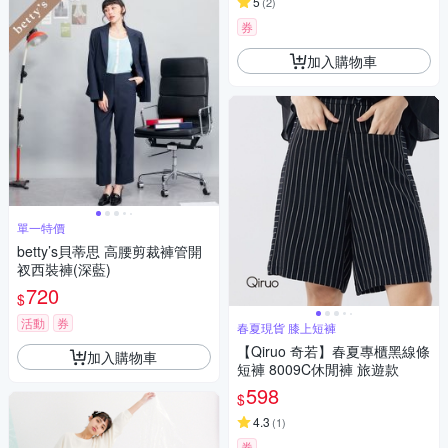
5
(
2
)
券
加入購物車
單一特價
betty’s貝蒂思 高腰剪裁褲管開
衩西裝褲(深藍)
720
$
活動
券
春夏現貨 膝上短褲
【Qiruo 奇若】春夏專櫃黑線條
加入購物車
短褲 8009C休閒褲 旅遊款
598
$
4.3
(
1
)
券