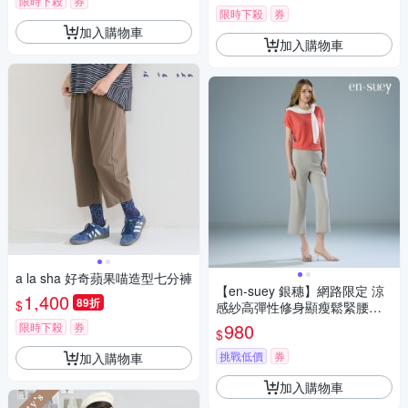
限時下殺
券
限時下殺
券
加入購物車
加入購物車
a la sha 好奇蘋果喵造型七分褲
【en-suey 銀穗】網路限定 涼
1,400
89折
$
感紗高彈性修身顯瘦鬆緊腰休
閒褲
980
限時下殺
券
$
挑戰低價
券
加入購物車
加入購物車