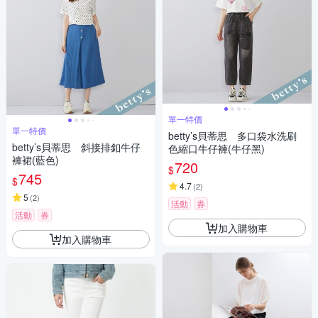
單一特價
單一特價
betty’s貝蒂思 多口袋水洗刷
betty’s貝蒂思 斜接排釦牛仔
色縮口牛仔褲(牛仔黑)
褲裙(藍色)
720
$
745
$
4.7
(
2
)
5
(
2
)
活動
券
活動
券
加入購物車
加入購物車