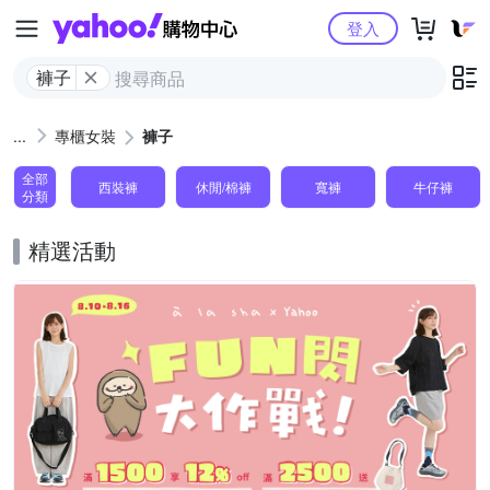
Yahoo購物中心
登入
褲子
專櫃女裝
褲子
全部
西裝褲
休閒/棉褲
寬褲
牛仔褲
分類
精選活動