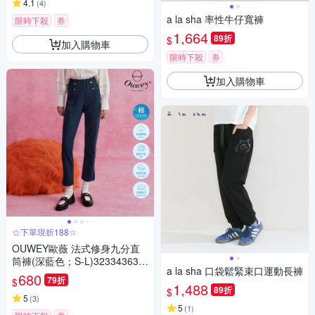
4.1
(
4
)
a la sha 率性牛仔寬褲
限時下殺
券
1,664
89折
$
加入購物車
限時下殺
券
加入購物車
☆下單現折188☆
OUWEY歐薇 法式修身九分直
筒褲(深藍色；S-L)323343631
a la sha 口袋鬆緊束口運動長褲
8
680
79折
$
1,488
89折
$
5
(
3
)
5
(
1
)