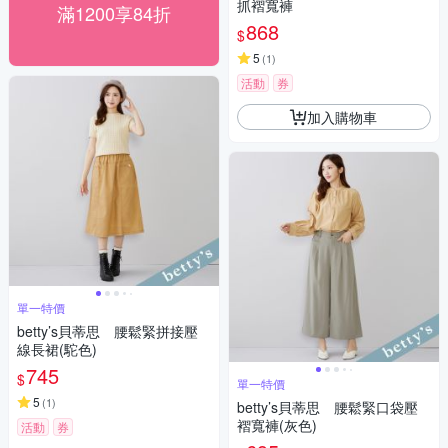
抓褶寬褲
滿1200享84折
868
$
5
(
1
)
活動
券
加入購物車
單一特價
betty’s貝蒂思 腰鬆緊拼接壓
線長裙(駝色)
745
$
單一特價
5
(
1
)
betty’s貝蒂思 腰鬆緊口袋壓
褶寬褲(灰色)
活動
券