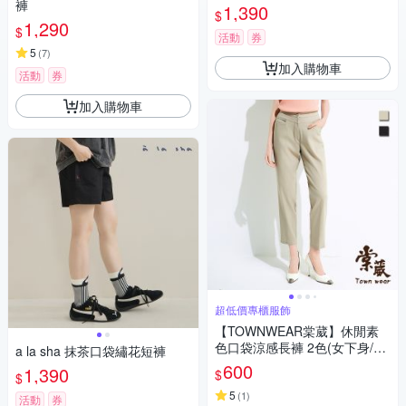
褲
1,390
$
1,290
$
活動
券
5
(
7
)
加入購物車
活動
券
加入購物車
超低價專櫃服飾
【TOWNWEAR棠葳】休閒素
色口袋涼感長褲 2色(女下身/女
a la sha 抹茶口袋繡花短褲
下著/素色/腰頭彈性/直筒褲)
600
1,390
$
$
5
(
1
)
活動
券