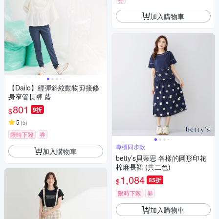
加入購物車
【Dailo】經彈斜紋動物剪接修
身窄管長褲 藍
801
9折
$
5
(
5
)
限時下殺
券
專櫃同步款
加入購物車
betty’s貝蒂思 各樣的圓形印花
棉麻長裙 (共二色)
1,084
85折
$
限時下殺
券
加入購物車