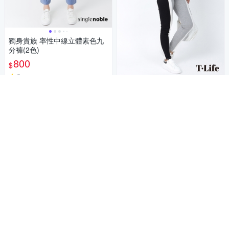
獨身貴族 率性中線立體素色九
分褲(2色)
800
$
5
(
1
)
T.Life 運動風撞色拼接抽繩內搭
券
褲(2色)
加入購物車
350
$
4
(
1
)
券
加入購物車