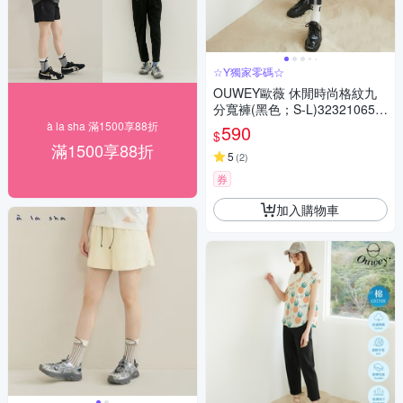
☆Y獨家零碼☆
OUWEY歐薇 休閒時尚格紋九
分寬褲(黑色；S-L)323210650
4
à la sha 滿1500享88折
590
$
滿1500享88折
5
(
2
)
券
加入購物車