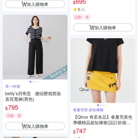
695
$
加入購物車
5
(
1
)
活動
券
加入購物車
單一特價
betty’s貝蒂思 腰頭壓褶西裝
直筒寬褲(黑色)
795
$
春夏現貨 超短褲裙
活動
券
【Qiruo 奇若名品】春夏亮黃色
專櫃精品超短褲裙(設計款個性
加入購物車
十足 休閒超短造型褲裙3005C)
747
$