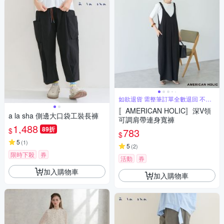
如欲退貨 需整筆訂單全數退回 不能
單退
〚AMERICAN HOLIC〛深V領
a la sha 側邊大口袋工裝長褲
可調肩帶連身寬褲
1,488
89折
$
783
$
5
(
1
)
5
(
2
)
限時下殺
券
活動
券
加入購物車
加入購物車