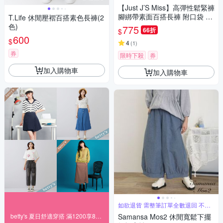
【Just J’S Miss】高彈性鬆緊褲
腳綁帶素面百搭長褲 附口袋 32
T.Life 休閒壓褶百搭素色長褲(2
0S3
色)
775
66折
$
600
$
4
(
1
)
券
限時下殺
券
加入購物車
加入購物車
如欲退貨 需整筆訂單全數退回 不能
單退
betty's 夏日舒適穿搭 滿1200享84折
Samansa Mos2 休閒寬鬆下擺