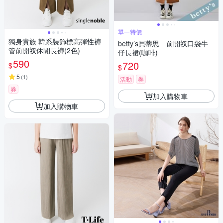
單一特價
獨身貴族 韓系裝飾標高彈性褲
betty’s貝蒂思 前開衩口袋牛
管前開衩休閒長褲(2色)
仔長裙(咖啡)
590
720
$
$
5
(
1
)
活動
券
券
加入購物車
加入購物車