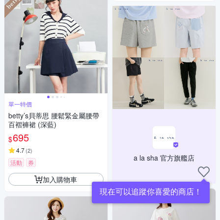
單一特價
betty’s貝蒂思 腰鬆緊金屬腰帶
百褶褲裙 (深藍)
695
$
4.7
(
2
)
a la sha 官方旗艦店
活動
券
加入購物車
現在可以追蹤你喜愛的商店！