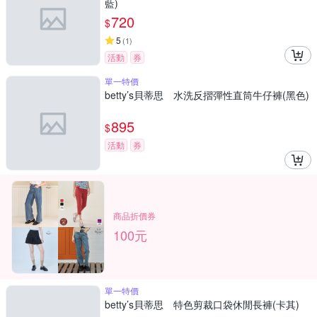
藍)
720
$
5
(
1
)
活動
券
單一特價
betty’s貝蒂思 水洗反摺彈性直筒牛仔褲(黑色)
895
$
活動
券
商品折價券
100元
單一特價
betty’s貝蒂思 特色剪裁口袋休閒長褲(卡其)