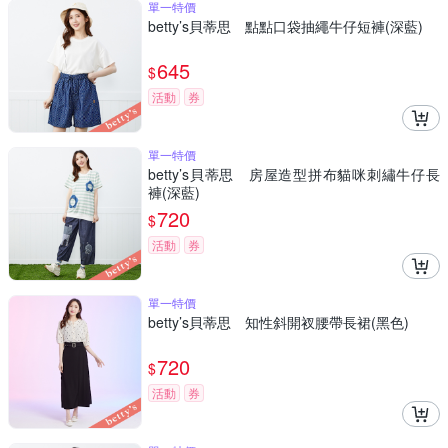
單一特價
betty’s貝蒂思 點點口袋抽繩牛仔短褲(深藍)
645
$
活動
券
單一特價
betty’s貝蒂思 房屋造型拼布貓咪刺繡牛仔長
褲(深藍)
720
$
活動
券
單一特價
betty’s貝蒂思 知性斜開衩腰帶長裙(黑色)
720
$
活動
券