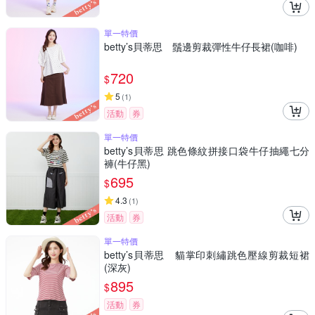
單一特價
betty’s貝蒂思 鬚邊剪裁彈性牛仔長裙(咖啡)
720
$
5
(
1
)
活動
券
單一特價
betty’s貝蒂思 跳色條紋拼接口袋牛仔抽繩七分
褲(牛仔黑)
695
$
4.3
(
1
)
活動
券
單一特價
betty’s貝蒂思 貓掌印刺繡跳色壓線剪裁短裙
(深灰)
895
$
活動
券