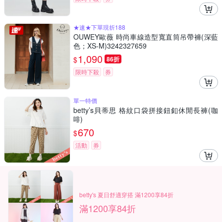
★速★下單現折188
OUWEY歐薇 時尚車線造型寬直筒吊帶褲(深藍
色；XS-M)3242327659
1,090
$
86折
限時下殺
券
單一特價
betty’s貝蒂思 格紋口袋拼接鈕釦休閒長褲(咖
啡)
670
$
活動
券
betty's 夏日舒適穿搭 滿1200享84折
滿1200享84折