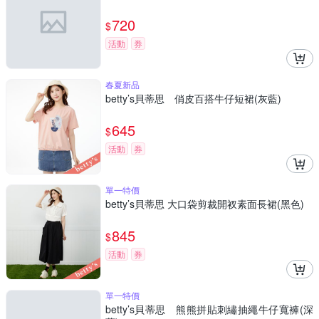
720
$
活動
券
春夏新品
betty’s貝蒂思 俏皮百搭牛仔短裙(灰藍)
645
$
活動
券
單一特價
betty’s貝蒂思 大口袋剪裁開衩素面長裙(黑色)
845
$
活動
券
單一特價
betty’s貝蒂思 熊熊拼貼刺繡抽繩牛仔寬褲(深