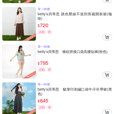
單一特價
betty’s貝蒂思 跳色壓線不規則剪裁開衩裙(咖
啡)
720
$
活動
券
單一特價
betty’s貝蒂思 條紋拼接口袋高腰短褲(粉色)
795
$
活動
券
單一特價
betty’s貝蒂思 貓掌印刺繡口袋牛仔吊帶裙(黑
色)
845
$
活動
券