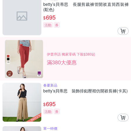
betty’s貝蒂思 長腿剪裁褲管開衩直筒西裝褲
(駝色)
695
$
活動
券
伊蕾序語 獨家零碼 下殺$380起
滿380大優惠
春夏新品
betty’s貝蒂思 裝飾排釦壓褶仿開衩長褲(卡其)
695
$
活動
券
單一特價