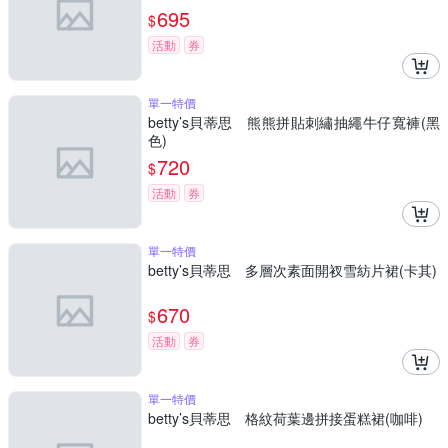
695
$
活動
券
單一特價
betty’s貝蒂思 熊熊拼貼刺繡抽繩牛仔寬褲(黑
色)
720
$
活動
券
單一特價
betty’s貝蒂思 多層次素面開衩雪紡片裙(卡其)
670
$
活動
券
單一特價
betty’s貝蒂思 格紋荷葉邊拼接蛋糕裙(咖啡)