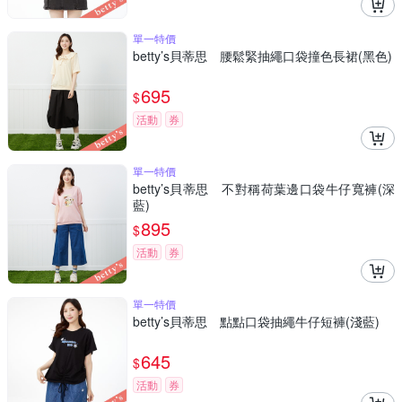
單一特價
betty’s貝蒂思 腰鬆緊抽繩口袋撞色長裙(黑色)
695
$
活動
券
單一特價
betty’s貝蒂思 不對稱荷葉邊口袋牛仔寬褲(深
藍)
895
$
活動
券
單一特價
betty’s貝蒂思 點點口袋抽繩牛仔短褲(淺藍)
645
$
活動
券