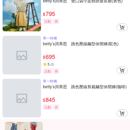
betty’s貝蒂思 雙口袋小皮標拼接長裙(黃色)
795
$
活動
券
單一特價
betty’s貝蒂思 跳色壓線繭型休閒褲(駝色)
695
$
5
(
2
)
活動
券
單一特價
betty’s貝蒂思 跳色壓線剪裁繭型休閒褲(咖啡)
845
$
活動
券