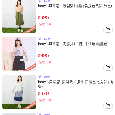
單一特價
betty’s貝蒂思 腰鬆緊抽繩口袋撞色長裙(綠色)
695
$
活動
券
單一特價
betty’s貝蒂思 高腰排釦彈性牛仔短裙(黑色)
895
$
活動
券
單一特價
betty’s貝蒂思 腰鬆緊裙擺牛仔撞色七分裙(淺
藍)
670
$
活動
券
單一特價