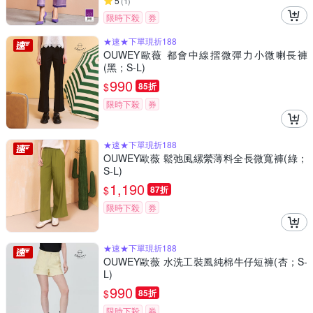
5
(
1
)
限時下殺
券
★速★下單現折188
OUWEY歐薇 都會中線摺微彈力小微喇長褲
(黑；S-L)
990
$
85折
限時下殺
券
★速★下單現折188
OUWEY歐薇 鬆弛風縲縈薄料全長微寬褲(綠；
S-L)
1,190
$
87折
限時下殺
券
★速★下單現折188
OUWEY歐薇 水洗工裝風純棉牛仔短褲(杏；S-
L)
990
$
85折
限時下殺
券