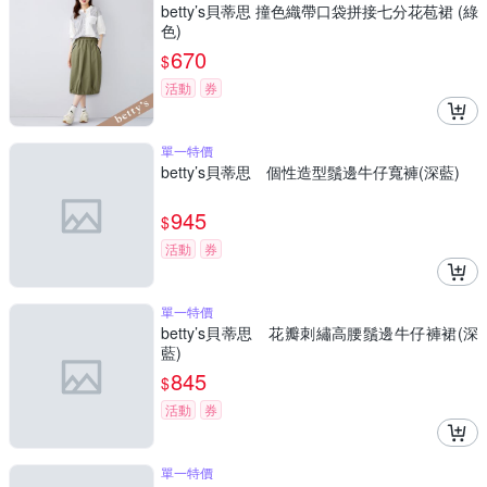
betty’s貝蒂思 撞色織帶口袋拼接七分花苞裙 (綠
色)
670
$
活動
券
單一特價
betty’s貝蒂思 個性造型鬚邊牛仔寬褲(深藍)
945
$
活動
券
單一特價
betty’s貝蒂思 花瓣刺繡高腰鬚邊牛仔褲裙(深
藍)
845
$
活動
券
單一特價