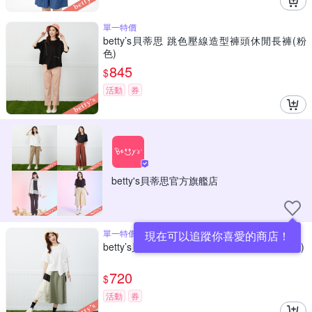
單一特價
betty’s貝蒂思 跳色壓線造型褲頭休閒長褲(粉
色)
845
$
活動
券
betty's貝蒂思官方旗艦店
單一特價
現在可以追蹤你喜愛的商店！
betty’s貝蒂思 花朵鏤空蕾絲率性拼接裙(淺綠)
720
$
活動
券