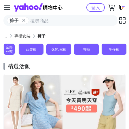
Yahoo購物中心
登入
褲子
專櫃女裝
褲子
全部
西裝褲
休閒/棉褲
寬褲
牛仔褲
分類
精選活動