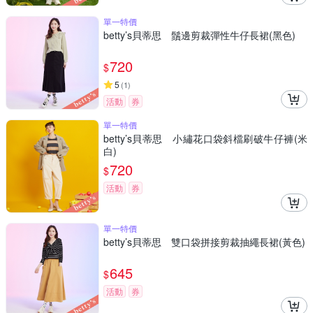
單一特價
betty’s貝蒂思 鬚邊剪裁彈性牛仔長裙(黑色)
720
$
5
(
1
)
活動
券
單一特價
betty’s貝蒂思 小繡花口袋斜檔刷破牛仔褲(米
白)
720
$
活動
券
單一特價
betty’s貝蒂思 雙口袋拼接剪裁抽繩長裙(黃色)
645
$
活動
券