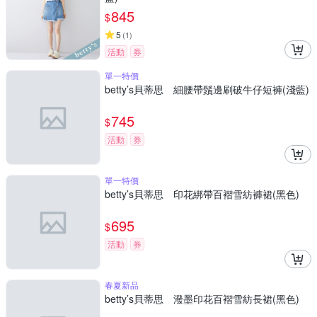
845
$
5
(
1
)
活動
券
單一特價
betty’s貝蒂思 細腰帶鬚邊刷破牛仔短褲(淺藍)
745
$
活動
券
單一特價
betty’s貝蒂思 印花綁帶百褶雪紡褲裙(黑色)
695
$
活動
券
春夏新品
betty’s貝蒂思 潑墨印花百褶雪紡長裙(黑色)