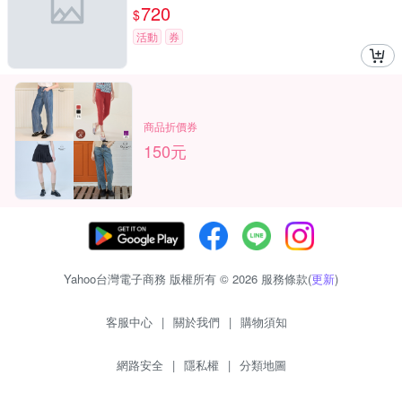
720
$
活動
券
商品折價券
150元
Yahoo台灣電子商務 版權所有 © 2026 服務條款(
更新
)
客服中心
|
關於我們
|
購物須知
網路安全
|
隱私權
|
分類地圖