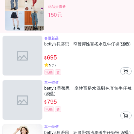
商品折價券
150元
春夏新品
betty’s貝蒂思 窄管彈性百搭水洗牛仔褲(淺藍)
695
$
5
(
1
)
活動
券
單一特價
betty’s貝蒂思 率性百搭水洗刷色直筒牛仔褲
(淺藍)
795
$
活動
券
單一特價
betty’s貝蒂思 細腰帶鬚邊刷破牛仔短褲(深藍)