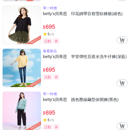
單一特價
betty’s貝蒂思 印花綁帶百褶雪紡褲裙(綠色)
695
$
5
(
1
)
活動
券
春夏新品
betty’s貝蒂思 窄管彈性百搭水洗牛仔褲(深藍)
695
$
活動
券
單一特價
betty’s貝蒂思 跳色壓線繭型休閒褲(黑色)
695
$
5
(
1
)
活動
券