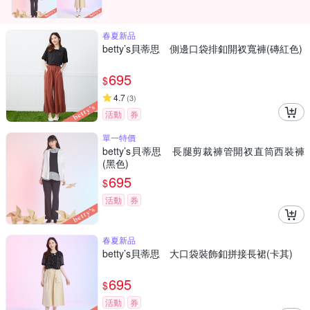
春夏新品
betty’s貝蒂思 側邊口袋排釦開衩寬褲(磚紅色)
695
$
4.7
(
3
)
活動
券
單一特價
betty’s貝蒂思 長腿剪裁褲管開衩直筒西裝褲
(黑色)
695
$
活動
券
春夏新品
betty’s貝蒂思 大口袋裝飾釦拼接長裙(卡其)
695
$
活動
券