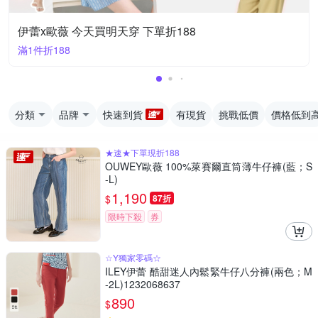
伊蕾x歐薇 今天買明天穿 下單折188
滿1件折188
分類
品牌
快速到貨
有現貨
挑戰低價
價格低到
★速★下單現折188
OUWEY歐薇 100%萊賽爾直筒薄牛仔褲(藍；S
-L)
1,190
$
87折
限時下殺
券
☆Y獨家零碼☆
ILEY伊蕾 酷甜迷人內鬆緊牛仔八分褲(兩色；M
-2L)1232068637
890
$