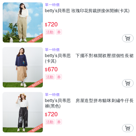
單一特價
betty’s貝蒂思 玫瑰印花剪裁拼接休閒褲(卡其)
720
$
活動
券
單一特價
betty’s貝蒂思 下擺不對稱開衩壓摺個性長裙
(卡其)
670
$
活動
券
單一特價
betty’s貝蒂思 房屋造型拼布貓咪刺繡牛仔長
褲(黑色)
720
$
活動
券