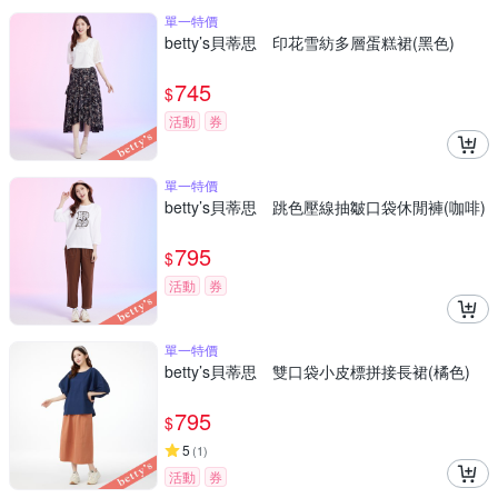
單一特價
betty’s貝蒂思 印花雪紡多層蛋糕裙(黑色)
745
$
活動
券
單一特價
betty’s貝蒂思 跳色壓線抽皺口袋休閒褲(咖啡)
795
$
活動
券
單一特價
betty’s貝蒂思 雙口袋小皮標拼接長裙(橘色)
795
$
5
(
1
)
活動
券