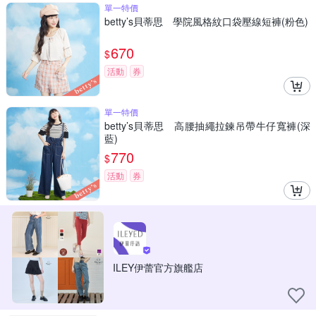
單一特價
betty’s貝蒂思 學院風格紋口袋壓線短褲(粉色)
670
$
活動
券
單一特價
betty’s貝蒂思 高腰抽繩拉鍊吊帶牛仔寬褲(深
藍)
770
$
活動
券
ILEY伊蕾官方旗艦店