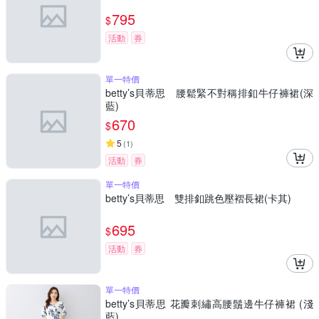
795
$
活動
券
單一特價
betty’s貝蒂思 腰鬆緊不對稱排釦牛仔褲裙(深
藍)
670
$
5
(
1
)
活動
券
單一特價
betty’s貝蒂思 雙排釦跳色壓褶長裙(卡其)
695
$
活動
券
單一特價
betty’s貝蒂思 花瓣刺繡高腰鬚邊牛仔褲裙 (淺
藍)