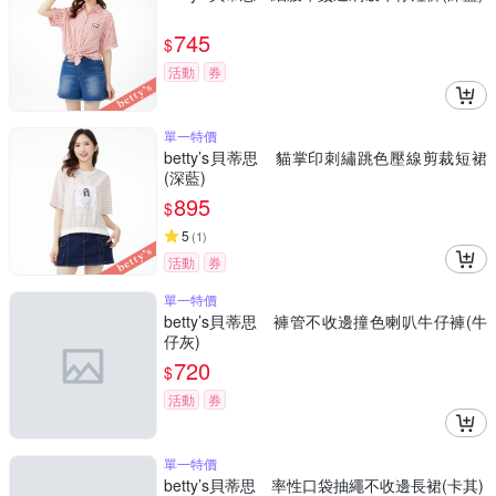
745
$
活動
券
單一特價
betty’s貝蒂思 貓掌印刺繡跳色壓線剪裁短裙
(深藍)
895
$
5
(
1
)
活動
券
單一特價
betty’s貝蒂思 褲管不收邊撞色喇叭牛仔褲(牛
仔灰)
720
$
活動
券
單一特價
betty’s貝蒂思 率性口袋抽繩不收邊長裙(卡其)