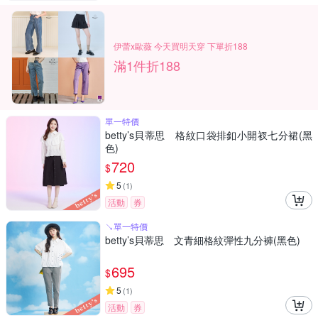
伊蕾x歐薇 今天買明天穿 下單折188
滿1件折188
單一特價
betty’s貝蒂思 格紋口袋排釦小開衩七分裙(黑
色)
720
$
5
(
1
)
活動
券
↘單一特價
betty’s貝蒂思 文青細格紋彈性九分褲(黑色)
695
$
5
(
1
)
活動
券