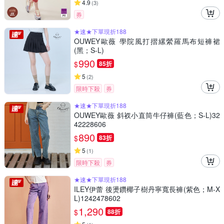
4.9
(
3
)
券
★速★下單現折188
OUWEY歐薇 學院風打摺縲縈羅馬布短褲裙
(黑；S-L)
990
$
85折
5
(
2
)
限時下殺
券
★速★下單現折188
OUWEY歐薇 斜衩小直筒牛仔褲(藍色；S-L)32
42228606
890
$
83折
5
(
1
)
限時下殺
券
★速★下單現折188
ILEY伊蕾 後燙鑽椰子樹丹寧寬長褲(紫色；M-X
L)1242478602
1,290
$
88折