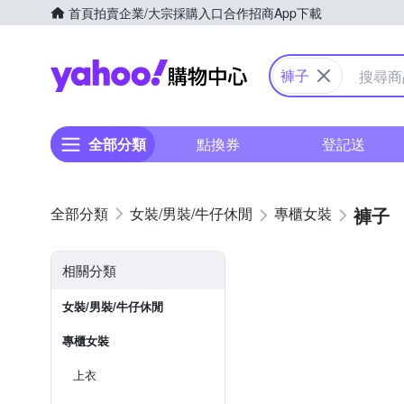
首頁
拍賣
企業/大宗採購入口
合作招商
App下載
Yahoo購物中心
褲子
全部分類
點換券
登記送
褲子
女裝/男裝/牛仔休閒
專櫃女裝
相關分類
女裝/男裝/牛仔休閒
專櫃女裝
上衣