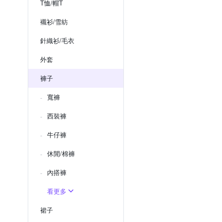
T恤/帽T
襯衫/雪紡
針織衫/毛衣
外套
褲子
寬褲
西裝褲
牛仔褲
休閒/棉褲
內搭褲
看更多
裙子