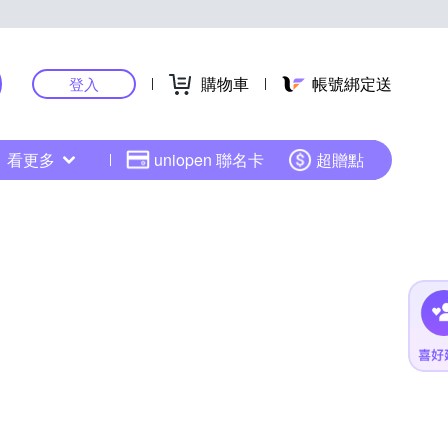
購物車
帳號綁定送
登入
看更多
uniopen 聯名卡
超贈點