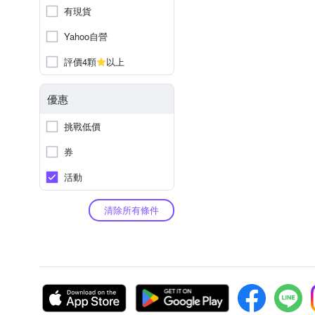
有現貨
Yahoo自營
評價4顆
以上
優惠
挑戰低價
券
活動
清除所有條件