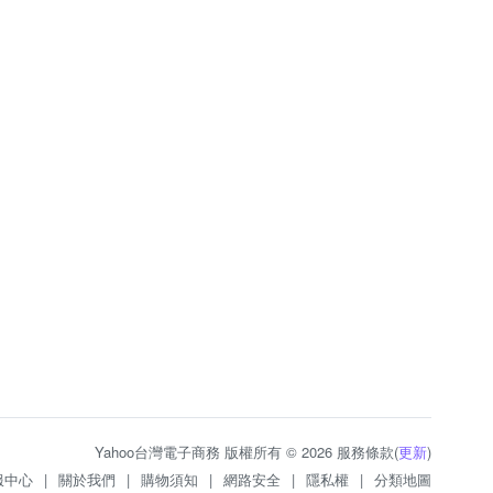
Yahoo台灣電子商務 版權所有 © 2026 服務條款(
更新
)
服中心
|
關於我們
|
購物須知
|
網路安全
|
隱私權
|
分類地圖