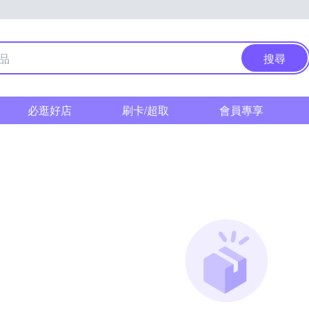
搜尋
必逛好店
刷卡/超取
會員專享