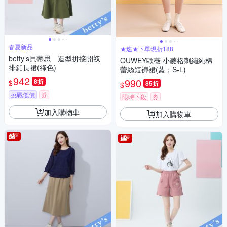
春夏新品
★速★下單現折188
betty’s貝蒂思 造型拼接開衩
OUWEY歐薇 小菱格刺繡純棉
排釦長裙(綠色)
蕾絲短褲裙(藍；S-L)
942
990
8折
$
85折
$
挑戰低價
券
限時下殺
券
加入購物車
加入購物車