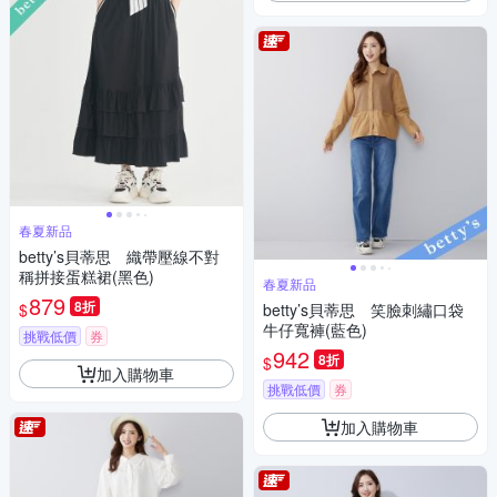
春夏新品
betty’s貝蒂思 織帶壓線不對
稱拼接蛋糕裙(黑色)
春夏新品
879
8折
$
betty’s貝蒂思 笑臉刺繡口袋
牛仔寬褲(藍色)
挑戰低價
券
942
8折
$
加入購物車
挑戰低價
券
加入購物車