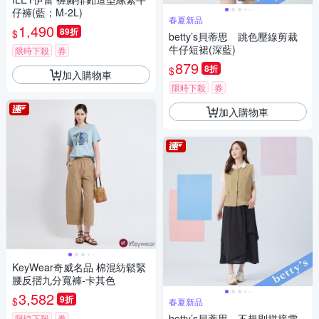
仔褲(藍；M-2L)
春夏新品
1,490
89折
$
betty’s貝蒂思 跳色壓線剪裁
牛仔短裙(深藍)
限時下殺
券
879
8折
$
加入購物車
限時下殺
券
加入購物車
KeyWear奇威名品 棉混紡鬆緊
腰反摺九分寬褲-卡其色
3,582
9折
$
春夏新品
betty’s貝蒂思 不規則拼接雪
限時下殺
券