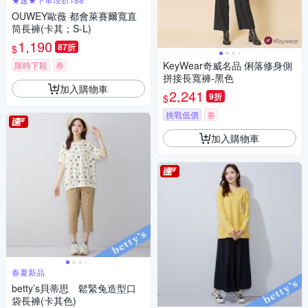
OUWEY歐薇 都會萊賽爾寬直
筒長褲(卡其；S-L)
1,190
87折
$
KeyWear奇威名品 俐落修身側
限時下殺
券
拼接長寬褲-黑色
加入購物車
2,241
9折
$
挑戰低價
券
加入購物車
春夏新品
betty’s貝蒂思 鬆緊兔造型口
袋長褲(卡其色)