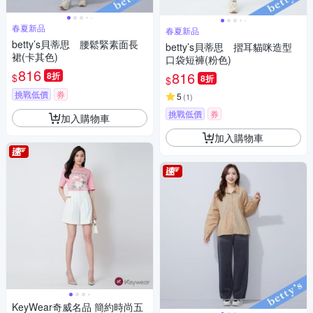
春夏新品
春夏新品
betty’s貝蒂思 腰鬆緊素面長
betty’s貝蒂思 摺耳貓咪造型
裙(卡其色)
口袋短褲(粉色)
816
816
8折
$
8折
$
挑戰低價
券
5
(
1
)
挑戰低價
券
加入購物車
加入購物車
KeyWear奇威名品 簡約時尚五