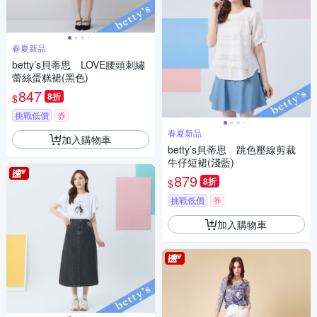
春夏新品
betty’s貝蒂思 LOVE腰頭刺繡
蕾絲蛋糕裙(黑色)
847
8折
$
挑戰低價
券
春夏新品
加入購物車
betty’s貝蒂思 跳色壓線剪裁
牛仔短裙(淺藍)
879
8折
$
挑戰低價
券
加入購物車