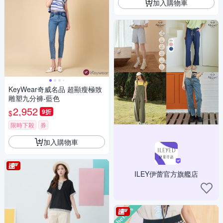
加入購物車
KeyWear奇威名品 超顯瘦極致
雕塑九分褲-藍色
2,952
9折
$
限時下殺
券
加入購物車
ILEY伊蕾官方旗艦店