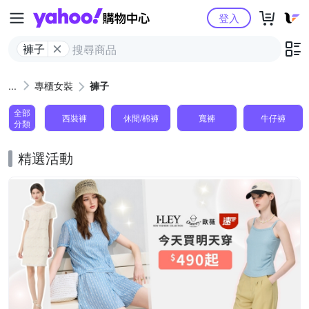
Yahoo購物中心
登入
褲子
專櫃女裝
褲子
全部
西裝褲
休閒/棉褲
寬褲
牛仔褲
分類
精選活動