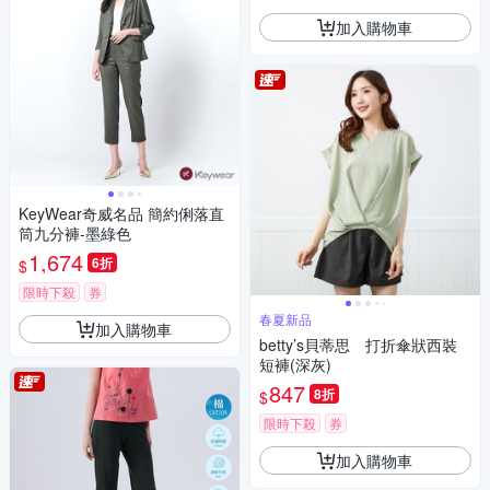
加入購物車
KeyWear奇威名品 簡約俐落直
筒九分褲-墨綠色
1,674
6折
$
限時下殺
券
春夏新品
加入購物車
betty’s貝蒂思 打折傘狀西裝
短褲(深灰)
847
8折
$
限時下殺
券
加入購物車