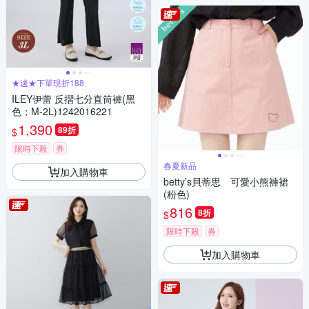
★速★下單現折188
ILEY伊蕾 反摺七分直筒褲(黑
色；M-2L)1242016221
1,390
89折
$
限時下殺
券
春夏新品
加入購物車
betty’s貝蒂思 可愛小熊褲裙
(粉色)
816
8折
$
限時下殺
券
加入購物車