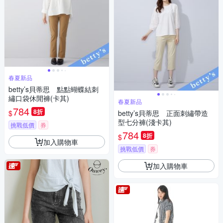
春夏新品
betty’s貝蒂思 點點蝴蝶結刺
繡口袋休閒褲(卡其)
春夏新品
784
8折
$
betty’s貝蒂思 正面刺繡帶造
型七分褲(淺卡其)
挑戰低價
券
784
8折
$
加入購物車
挑戰低價
券
加入購物車