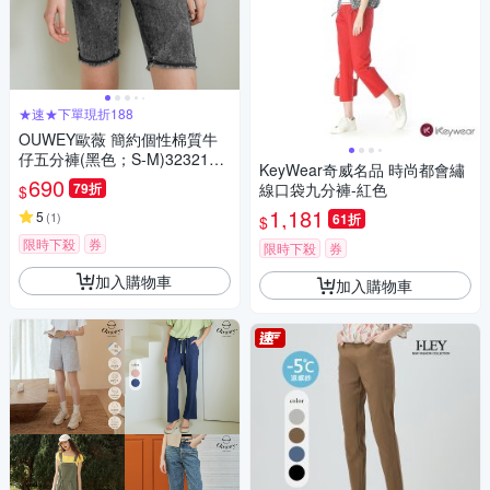
★速★下單現折188
OUWEY歐薇 簡約個性棉質牛
仔五分褲(黑色；S-M)3232168
KeyWear奇威名品 時尚都會繡
552
690
79折
線口袋九分褲-紅色
$
1,181
5
(
1
)
61折
$
限時下殺
券
限時下殺
券
加入購物車
加入購物車