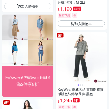
分褲(卡其；M-2L)
加入購物車
1,190
87折
$
限時下殺
券
加入購物車
KeyWear奇威 專櫃New in 最低8折
滿2件享8折
KeyWear奇威名品 直筒開衩質
感跳色裝飾線長褲-黑色
1,245
6折
$
限時下殺
券