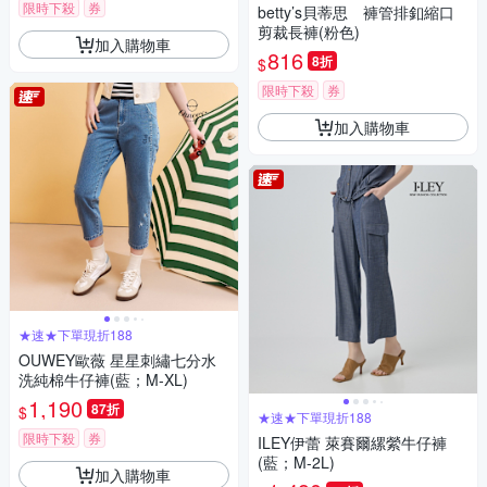
限時下殺
券
betty’s貝蒂思 褲管排釦縮口
剪裁長褲(粉色)
加入購物車
816
8折
$
限時下殺
券
加入購物車
★速★下單現折188
OUWEY歐薇 星星刺繡七分水
洗純棉牛仔褲(藍；M-XL)
1,190
87折
$
★速★下單現折188
限時下殺
券
ILEY伊蕾 萊賽爾縲縈牛仔褲
(藍；M-2L)
加入購物車