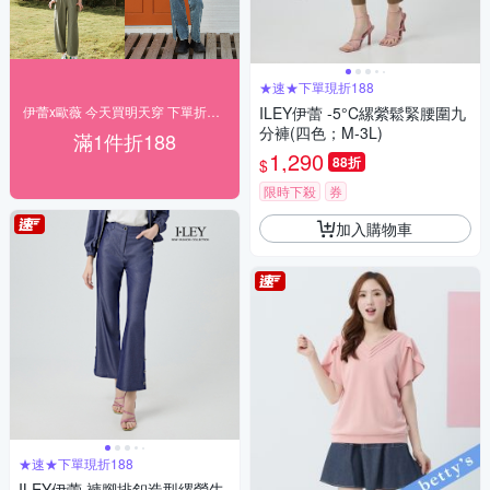
★速★下單現折188
伊蕾x歐薇 今天買明天穿 下單折188
ILEY伊蕾 -5°C縲縈鬆緊腰圍九
分褲(四色；M-3L)
滿1件折188
1,290
88折
$
限時下殺
券
加入購物車
★速★下單現折188
ILEY伊蕾 褲腳排釦造型縲縈牛