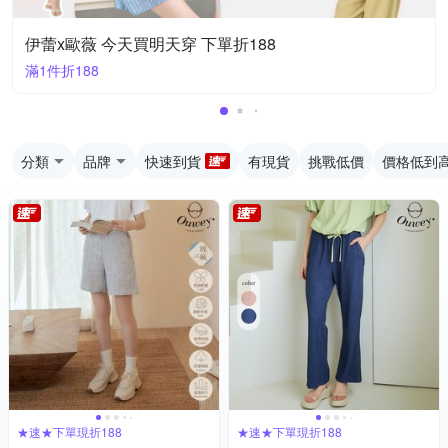
伊蕾x歐薇 今天買明天穿 下單折188
滿1件折188
分類
品牌
快速到貨
有現貨
挑戰低價
價格低到
★速★下單現折188
★速★下單現折188