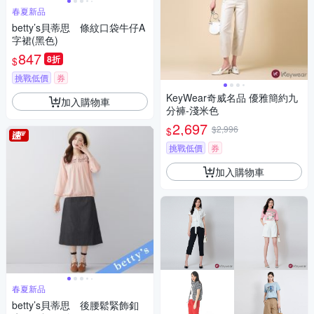
春夏新品
betty’s貝蒂思 條紋口袋牛仔A
字裙(黑色)
847
8折
$
挑戰低價
券
KeyWear奇威名品 優雅簡約九
加入購物車
分褲-淺米色
2,697
$2,996
$
挑戰低價
券
加入購物車
春夏新品
betty’s貝蒂思 後腰鬆緊飾釦