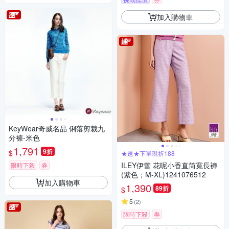
加入購物車
KeyWear奇威名品 俐落剪裁九
分褲-米色
1,791
9折
$
★速★下單現折188
ILEY伊蕾 花呢小香直筒寬長褲
限時下殺
券
(紫色；M-XL)1241076512
加入購物車
1,390
89折
$
5
(
2
)
限時下殺
券