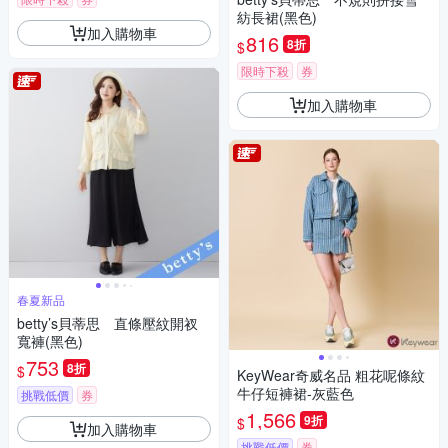
紡長裙(黑色)
加入購物車
816
8折
$
限時下殺
券
加入購物車
春夏新品
betty’s貝蒂思 直條壓紋開衩
寬褲(黑色)
753
8折
$
KeyWear奇威名品 粗花呢條紋
牛仔短褲裙-灰藍色
挑戰低價
券
1,566
9折
$
加入購物車
挑戰低價
券