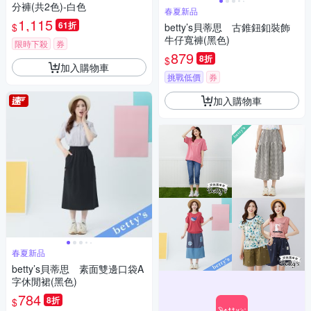
分褲(共2色)-白色
春夏新品
1,115
61折
$
betty’s貝蒂思 古錐鈕釦裝飾
牛仔寬褲(黑色)
限時下殺
券
879
8折
$
加入購物車
挑戰低價
券
加入購物車
春夏新品
betty’s貝蒂思 素面雙邊口袋A
字休閒裙(黑色)
784
8折
$