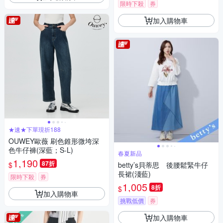
限時下殺
券
加入購物車
★速★下單現折188
OUWEY歐薇 刷色錐形微垮深
色牛仔褲(深藍；S-L)
春夏新品
1,190
87折
$
betty’s貝蒂思 後腰鬆緊牛仔
長裙(淺藍)
限時下殺
券
1,005
8折
$
加入購物車
挑戰低價
券
加入購物車