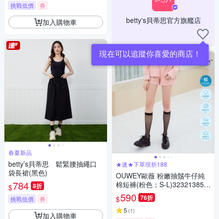
挑戰低價
券
betty's貝蒂思官方旗艦店
加入購物車
現在可以追蹤你喜愛的商店！
春夏新品
betty’s貝蒂思 鬆緊腰抽繩口
★速★下單現折188
袋長裙(黑色)
OUWEY歐薇 粉嫩抽鬚牛仔純
784
棉短褲(粉色；S-L)323213850
8折
$
9
590
76折
$
挑戰低價
券
5
(
1
)
加入購物車