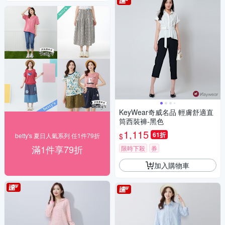
KeyWear奇威名品 輕膚舒適直
筒西裝褲-黑色
1,115
61折
$
betty's 夏日人氣系列 任1件79折
滿1件享79折
限時下殺
券
加入購物車