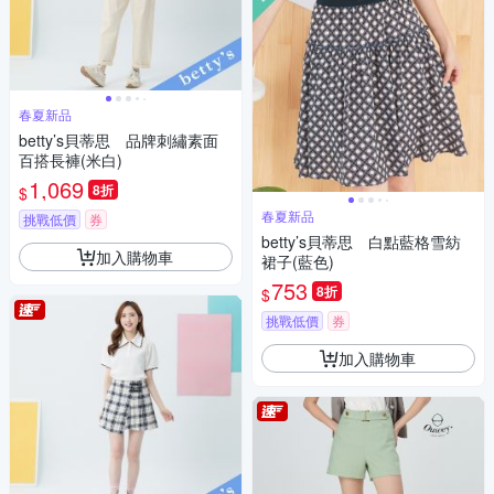
春夏新品
betty’s貝蒂思 品牌刺繡素面
百搭長褲(米白)
1,069
8折
$
春夏新品
挑戰低價
券
betty’s貝蒂思 白點藍格雪紡
加入購物車
裙子(藍色)
753
8折
$
挑戰低價
券
加入購物車