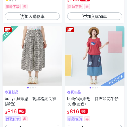
限時下殺
券
限時下殺
券
加入購物車
加入購物車
春夏新品
春夏新品
betty’s貝蒂思 刺繡格紋長褲
betty’s貝蒂思 拼布印花牛仔
(黑色)
長裙(藍色)
816
816
8折
8折
$
$
挑戰低價
券
挑戰低價
券