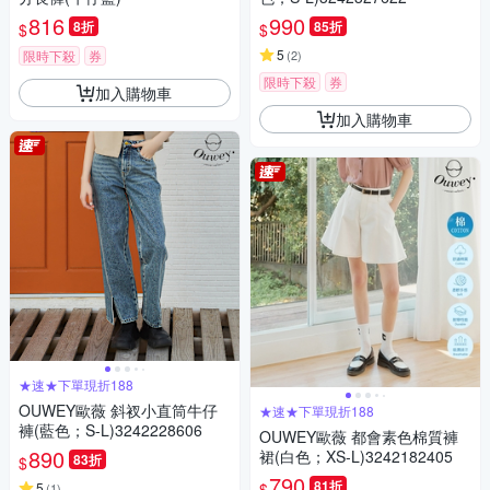
816
990
8折
85折
$
$
5
限時下殺
券
(
2
)
限時下殺
券
加入購物車
加入購物車
★速★下單現折188
OUWEY歐薇 斜衩小直筒牛仔
★速★下單現折188
褲(藍色；S-L)3242228606
OUWEY歐薇 都會素色棉質褲
890
裙(白色；XS-L)3242182405
83折
$
790
81折
$
5
(
1
)