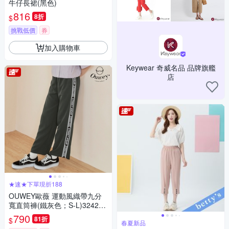
牛仔長裙(黑色)
816
8折
$
挑戰低價
券
加入購物車
Keywear 奇威名品 品牌旗艦
店
★速★下單現折188
OUWEY歐薇 運動風織帶九分
寬直筒褲(鐵灰色；S-L)324217
6514
790
81折
$
春夏新品