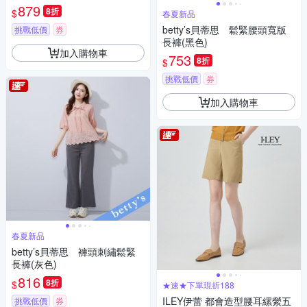
879
8折
$
春夏新品
betty’s貝蒂思 鬆緊腰頭寬版
挑戰低價
券
長褲(黑色)
加入購物車
753
8折
$
挑戰低價
券
加入購物車
春夏新品
betty’s貝蒂思 褲頭刺繡鬆緊
長褲(灰色)
816
8折
$
★速★下單現折188
ILEY伊蕾 都會造型腰耳縲縈五
挑戰低價
券