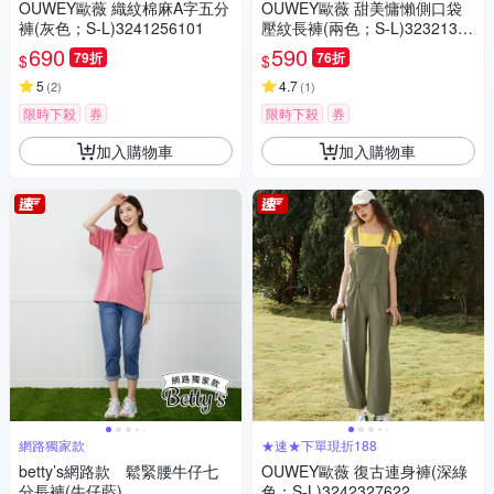
OUWEY歐薇 織紋棉麻A字五分
OUWEY歐薇 甜美慵懶側口袋
褲(灰色；S-L)3241256101
壓紋長褲(兩色；S-L)32321365
06
690
590
79折
76折
$
$
5
4.7
(
2
)
(
1
)
限時下殺
券
限時下殺
券
加入購物車
加入購物車
網路獨家款
★速★下單現折188
betty’s網路款 鬆緊腰牛仔七
OUWEY歐薇 復古連身褲(深綠
分長褲(牛仔藍)
色；S-L)3242327622