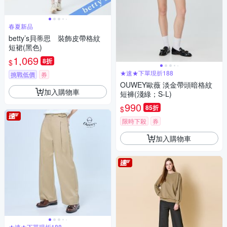
春夏新品
betty’s貝蒂思 裝飾皮帶格紋
短裙(黑色)
1,069
8折
$
★速★下單現折188
挑戰低價
券
OUWEY歐薇 淡金帶頭暗格紋
加入購物車
短褲(淺綠；S-L)
990
85折
$
限時下殺
券
加入購物車
★速★下單現折188