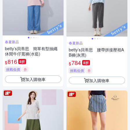
春夏新品
春夏新品
betty’s貝蒂思 簡單有型抽繩
betty’s貝蒂思 腰帶拼接壓褶A
休閒牛仔寬褲(水藍)
B褲(灰黑)
816
784
8折
$
8折
$
挑戰低價
券
挑戰低價
券
加入購物車
加入購物車