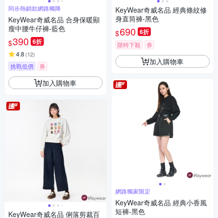
同步熱銷款網路獨降
KeyWear奇威名品 經典條紋修
身直筒褲-黑色
KeyWear奇威名品 合身保暖顯
瘦中腰牛仔褲-藍色
690
6折
$
390
6折
$
限時下殺
券
4.8
(
12
)
加入購物車
挑戰低價
券
加入購物車
網路獨家限定
KeyWear奇威名品 經典小香風
短褲-黑色
KeyWear奇威名品 俐落剪裁百