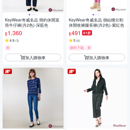
KeyWear奇威名品 簡約休閒直
KeyWear奇威名品 側結構分割
筒牛仔褲(共2色)-深藍色
休閒收褲腿長褲(共2色)-紫紅色
1,360
491
61折
$
$
4.9
5
(
3
)
(
6
)
券
限時下殺
券
加入購物車
加入購物車