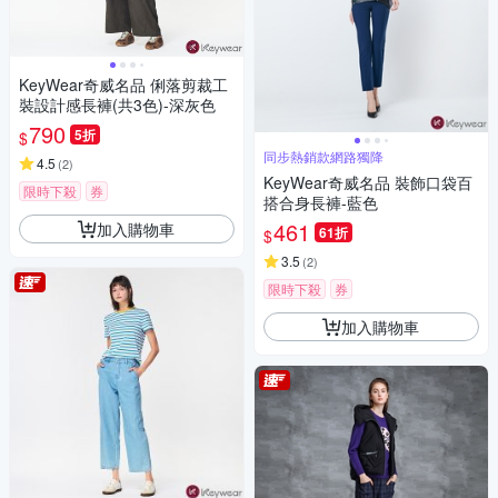
KeyWear奇威名品 俐落剪裁工
裝設計感長褲(共3色)-深灰色
790
5折
$
同步熱銷款網路獨降
4.5
(
2
)
KeyWear奇威名品 裝飾口袋百
限時下殺
券
搭合身長褲-藍色
461
加入購物車
61折
$
3.5
(
2
)
限時下殺
券
加入購物車