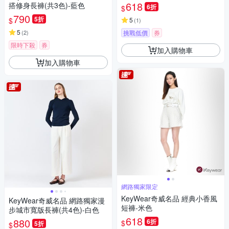
618
搭修身長褲(共3色)-藍色
6折
$
790
5折
$
5
(
1
)
5
(
2
)
挑戰低價
券
限時下殺
券
加入購物車
加入購物車
網路獨家限定
KeyWear奇威名品 經典小香風
KeyWear奇威名品 網路獨家漫
短褲-米色
步城市寬版長褲(共4色)-白色
618
880
6折
$
5折
$