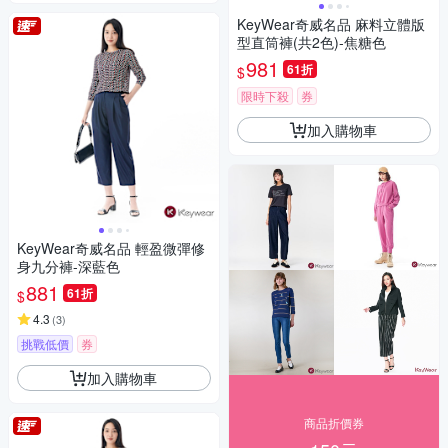
KeyWear奇威名品 麻料立體版
型直筒褲(共2色)-焦糖色
981
61折
$
限時下殺
券
加入購物車
KeyWear奇威名品 輕盈微彈修
身九分褲-深藍色
881
61折
$
4.3
(
3
)
挑戰低價
券
加入購物車
商品折價券