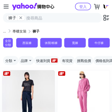
Yahoo購物中心
登入
褲子
專櫃女裝
褲子
全部
西裝褲
休閒/棉褲
寬褲
牛仔褲
分類
分類
品牌
快速到貨
有現貨
挑戰低價
價格低到