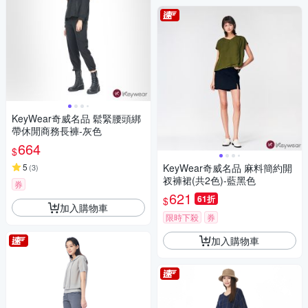
KeyWear奇威名品 鬆緊腰頭綁
帶休閒商務長褲-灰色
664
$
5
KeyWear奇威名品 麻料簡約開
(
3
)
衩褲裙(共2色)-藍黑色
券
621
61折
$
加入購物車
限時下殺
券
加入購物車