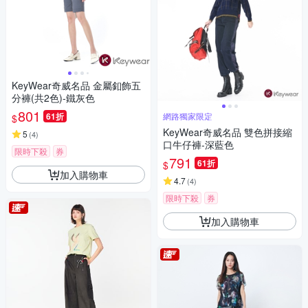
KeyWear奇威名品 金屬釦飾五
分褲(共2色)-鐵灰色
801
61折
網路獨家限定
$
KeyWear奇威名品 雙色拼接縮
5
(
4
)
口牛仔褲-深藍色
限時下殺
券
791
61折
$
加入購物車
4.7
(
4
)
限時下殺
券
加入購物車