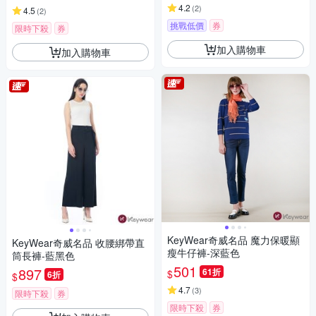
4.2
(
2
)
4.5
(
2
)
挑戰低價
券
限時下殺
券
加入購物車
加入購物車
KeyWear奇威名品 魔力保暖顯
KeyWear奇威名品 收腰綁帶直
瘦牛仔褲-深藍色
筒長褲-藍黑色
501
897
61折
$
6折
$
4.7
(
3
)
限時下殺
券
限時下殺
券