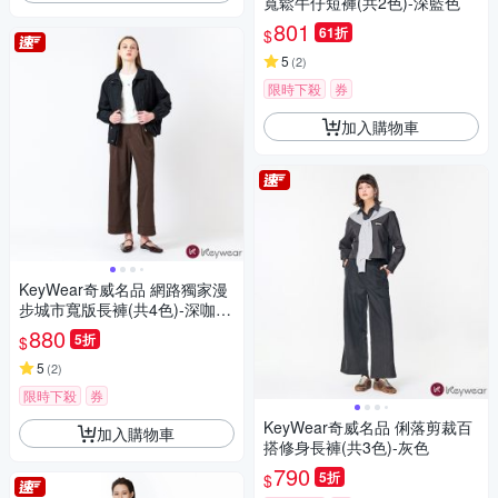
寬鬆牛仔短褲(共2色)-深藍色
801
61折
$
5
(
2
)
限時下殺
券
加入購物車
KeyWear奇威名品 網路獨家漫
步城市寬版長褲(共4色)-深咖啡
色
880
5折
$
5
(
2
)
限時下殺
券
KeyWear奇威名品 俐落剪裁百
加入購物車
搭修身長褲(共3色)-灰色
790
5折
$