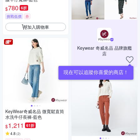
780
6折
$
挑戰低價
券
加入購物車
Keywear 奇威名品 品牌旗艦
店
現在可以追蹤你喜愛的商店！
KeyWear奇威名品 微寬鬆直筒
水洗牛仔長褲-藍色
1,211
61折
$
4.8
(
2
)