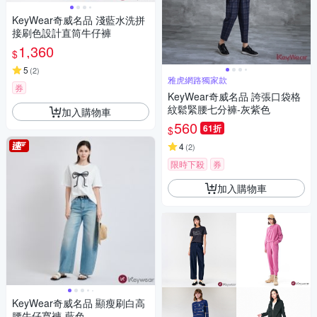
KeyWear奇威名品 淺藍水洗拼
接刷色設計直筒牛仔褲
1,360
$
5
(
2
)
雅虎網路獨家款
券
KeyWear奇威名品 誇張口袋格
紋鬆緊腰七分褲-灰紫色
加入購物車
560
61折
$
4
(
2
)
限時下殺
券
加入購物車
KeyWear奇威名品 顯瘦刷白高
腰牛仔寬褲-藍色