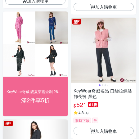
加入購物車
加入購物車
KeyWear奇威名品 口袋拉鍊裝
KeyWear奇威 靚夏穿搭企劃 28折起搶購
飾長褲-黑色
滿2件享5折
521
61折
$
4.8
(
4
)
限時下殺
券
加入購物車