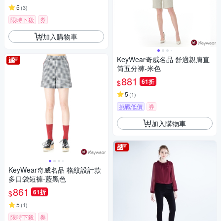
5
(
3
)
限時下殺
券
加入購物車
KeyWear奇威名品 舒適親膚直
筒五分褲-米色
881
61折
$
5
(
1
)
挑戰低價
券
加入購物車
KeyWear奇威名品 格紋設計款
多口袋短褲-藍黑色
861
61折
$
5
(
1
)
限時下殺
券