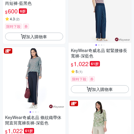
尚短褲-藍黑色
600
6折
$
4.3
(
2
)
限時下殺
券
加入購物車
KeyWear奇威名品 鬆緊腰修長
寬褲-深藍色
1,022
61折
$
5
(
1
)
限時下殺
券
加入購物車
KeyWear奇威名品 條紋織帶休
閒直筒寬褲長褲-深藍色
1,022
61折
$