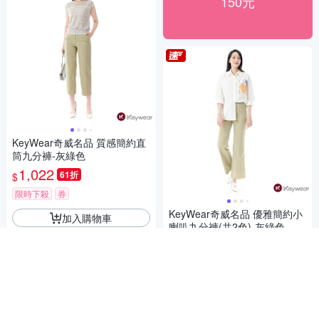
150元
KeyWear奇威名品 質感簡約直
筒九分褲-灰綠色
1,022
61折
$
限時下殺
券
KeyWear奇威名品 優雅簡約小
加入購物車
喇叭九分褲(共2色)-灰綠色
1,101
61折
$
限時下殺
券
加入購物車