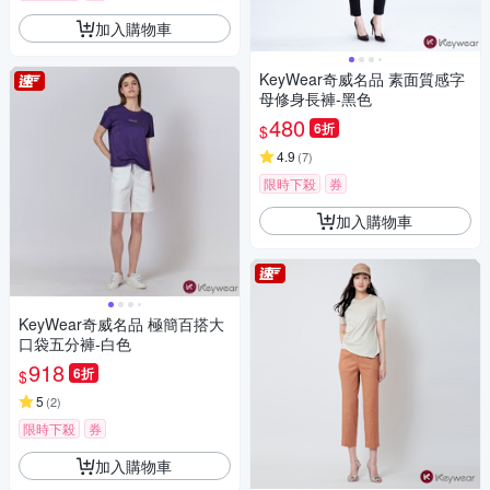
加入購物車
KeyWear奇威名品 素面質感字
母修身長褲-黑色
480
6折
$
4.9
(
7
)
限時下殺
券
加入購物車
KeyWear奇威名品 極簡百搭大
口袋五分褲-白色
918
6折
$
5
(
2
)
限時下殺
券
加入購物車