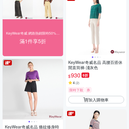
KeyWear奇威 網路熱銷限時50% off
滿1件享5折
KeyWear奇威名品 高腰百搭休
閒直筒褲-淺灰色
930
6折
$
4
(
2
)
限時下殺
券
加入購物車
KeyWear奇威名品 條紋修身時