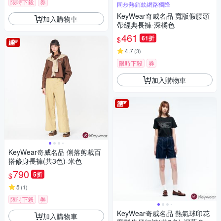
限時下殺
券
同步熱銷款網路獨降
KeyWear奇威名品 寬版假腰頭
加入購物車
帶經典長褲-深橘色
461
61折
$
4.7
(
3
)
限時下殺
券
加入購物車
KeyWear奇威名品 俐落剪裁百
搭修身長褲(共3色)-米色
790
5折
$
5
(
1
)
限時下殺
券
KeyWear奇威名品 熱氣球印花
加入購物車