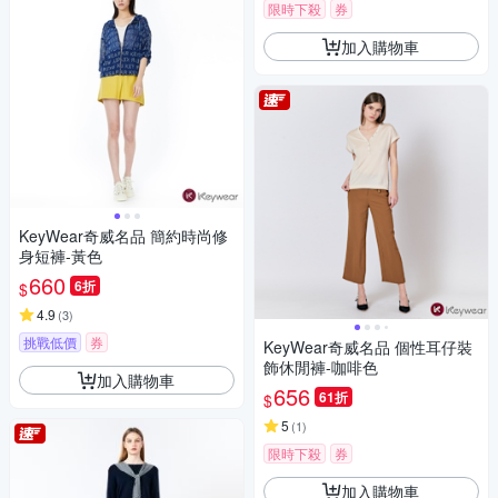
限時下殺
券
加入購物車
KeyWear奇威名品 簡約時尚修
身短褲-黃色
660
6折
$
4.9
(
3
)
挑戰低價
券
KeyWear奇威名品 個性耳仔裝
飾休閒褲-咖啡色
加入購物車
656
61折
$
5
(
1
)
限時下殺
券
加入購物車