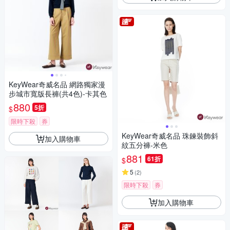
KeyWear奇威名品 網路獨家漫
步城市寬版長褲(共4色)-卡其色
880
5折
$
限時下殺
券
KeyWear奇威名品 珠鍊裝飾斜
加入購物車
紋五分褲-米色
881
61折
$
5
(
2
)
限時下殺
券
加入購物車