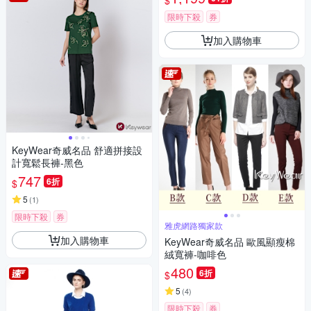
$
限時下殺
券
加入購物車
KeyWear奇威名品 舒適拼接設
計寬鬆長褲-黑色
747
6折
$
5
(
1
)
限時下殺
券
雅虎網路獨家款
加入購物車
KeyWear奇威名品 歐風顯瘦棉
絨寬褲-咖啡色
480
6折
$
5
(
4
)
限時下殺
券