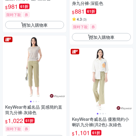
身九分褲-深藍色
981
61折
$
881
61折
$
限時下殺
券
4.3
(
3
)
加入購物車
限時下殺
券
加入購物車
KeyWear奇威名品 質感簡約直
筒九分褲-灰綠色
1,022
KeyWear奇威名品 優雅簡約小
61折
$
喇叭九分褲(共2色)-灰綠色
限時下殺
券
1,101
61折
$