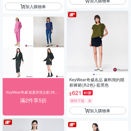
加入購物車
加入購物車
KeyWear奇威名品 麻料簡約開
衩褲裙(共2色)-藍黑色
621
KeyWear奇威 靚夏穿搭企劃 28折起搶購
61折
$
滿2件享5折
限時下殺
券
加入購物車