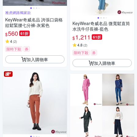
雅虎網路獨家款
KeyWear奇威名品 誇張口袋格
KeyWear奇威名品 微寬鬆直筒
紋鬆緊腰七分褲-灰紫色
水洗牛仔長褲-藍色
560
61折
$
1,211
61折
$
4
(
2
)
4.8
(
2
)
限時下殺
券
限時下殺
券
加入購物車
加入購物車