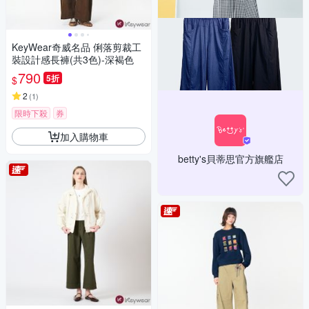
KeyWear奇威名品 俐落剪裁工
裝設計感長褲(共3色)-深褐色
790
5折
$
2
(
1
)
限時下殺
券
加入購物車
betty's貝蒂思官方旗艦店