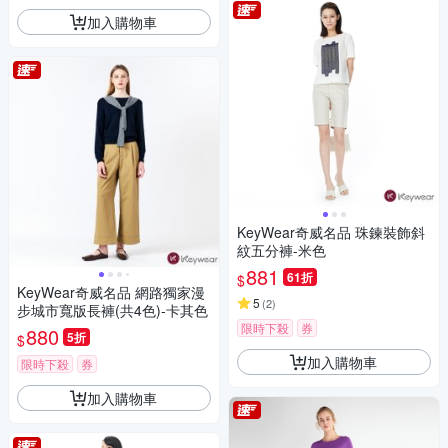
加入購物車
KeyWear奇威名品 珠鍊裝飾斜
紋五分褲-米色
881
61折
$
KeyWear奇威名品 網路獨家漫
5
(
2
)
步城市寬版長褲(共4色)-卡其色
限時下殺
券
880
5折
$
加入購物車
限時下殺
券
加入購物車