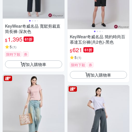
KeyWear奇威名品 寬鬆剪裁直
筒長褲-深灰色
KeyWear奇威名品 簡約時尚百
1,395
61折
$
慕達五分褲(共2色)-黑色
5
(
1
)
621
61折
$
限時下殺
券
5
(
1
)
加入購物車
限時下殺
券
加入購物車