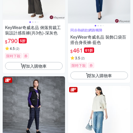
KeyWear奇威名品 俐落剪裁工
同步熱銷款網路獨降
裝設計感長褲(共3色)-深灰色
KeyWear奇威名品 裝飾口袋百
790
5折
$
搭合身長褲-藍色
4.5
461
(
2
)
61折
$
限時下殺
券
3.5
(
2
)
限時下殺
券
加入購物車
加入購物車