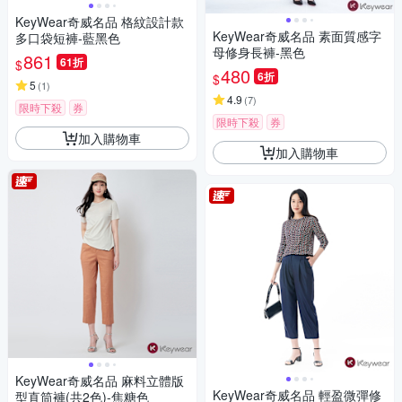
KeyWear奇威名品 格紋設計款
KeyWear奇威名品 素面質感字
多口袋短褲-藍黑色
母修身長褲-黑色
861
61折
$
480
6折
$
5
(
1
)
4.9
(
7
)
限時下殺
券
限時下殺
券
加入購物車
加入購物車
KeyWear奇威名品 麻料立體版
KeyWear奇威名品 輕盈微彈修
型直筒褲(共2色)-焦糖色