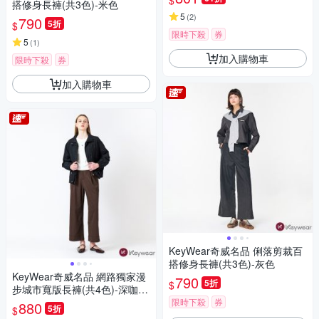
$
搭修身長褲(共3色)-米色
5
(
2
)
790
5折
$
限時下殺
券
5
(
1
)
加入購物車
限時下殺
券
加入購物車
KeyWear奇威名品 俐落剪裁百
搭修身長褲(共3色)-灰色
KeyWear奇威名品 網路獨家漫
790
5折
$
步城市寬版長褲(共4色)-深咖啡
色
限時下殺
券
880
5折
$