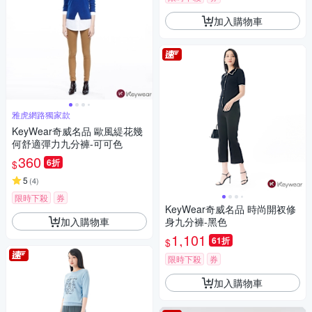
加入購物車
雅虎網路獨家款
KeyWear奇威名品 歐風緹花幾
何舒適彈力九分褲-可可色
360
6折
$
5
(
4
)
限時下殺
券
KeyWear奇威名品 時尚開衩修
加入購物車
身九分褲-黑色
1,101
61折
$
限時下殺
券
加入購物車