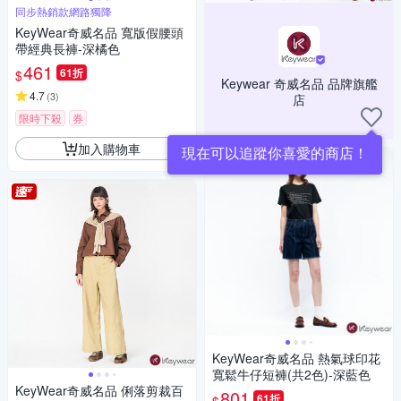
同步熱銷款網路獨降
KeyWear奇威名品 寬版假腰頭
帶經典長褲-深橘色
461
61折
$
Keywear 奇威名品 品牌旗艦
4.7
(
3
)
店
限時下殺
券
加入購物車
現在可以追蹤你喜愛的商店！
KeyWear奇威名品 熱氣球印花
寬鬆牛仔短褲(共2色)-深藍色
KeyWear奇威名品 俐落剪裁百
801
61折