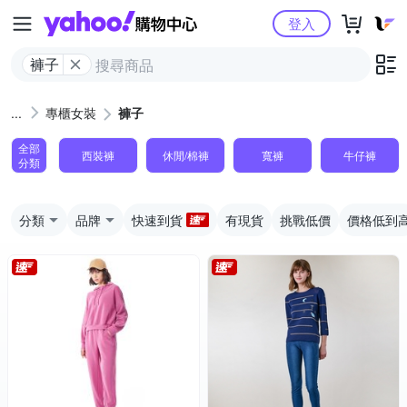
Yahoo購物中心
登入
褲子
專櫃女裝
褲子
全部
西裝褲
休閒/棉褲
寬褲
牛仔褲
分類
分類
品牌
快速到貨
有現貨
挑戰低價
價格低到