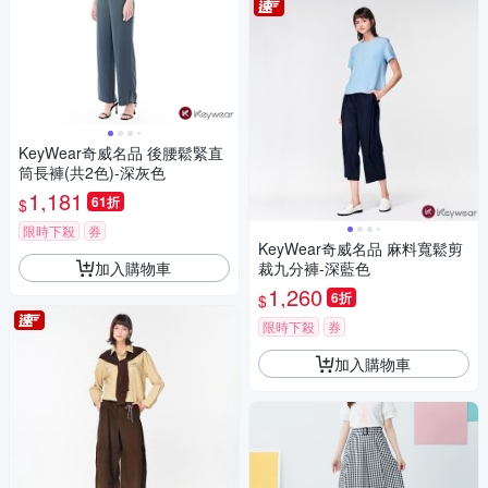
KeyWear奇威名品 後腰鬆緊直
筒長褲(共2色)-深灰色
1,181
61折
$
限時下殺
券
KeyWear奇威名品 麻料寬鬆剪
加入購物車
裁九分褲-深藍色
1,260
6折
$
限時下殺
券
加入購物車