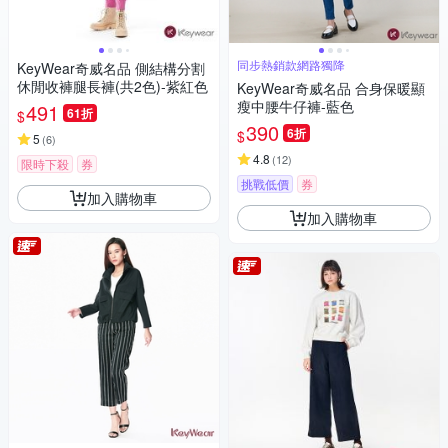
同步熱銷款網路獨降
KeyWear奇威名品 側結構分割
休閒收褲腿長褲(共2色)-紫紅色
KeyWear奇威名品 合身保暖顯
瘦中腰牛仔褲-藍色
491
61折
$
390
6折
$
5
(
6
)
4.8
(
12
)
限時下殺
券
挑戰低價
券
加入購物車
加入購物車