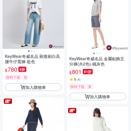
KeyWear奇威名品 顯瘦刷白高
KeyWear奇威名品 金屬釦飾五
腰牛仔寬褲-藍色
分褲(共2色)-鐵灰色
780
6折
$
801
61折
$
限時下殺
券
5
(
4
)
限時下殺
券
加入購物車
加入購物車