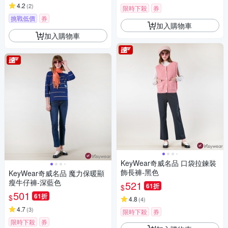
4.2
(
2
)
限時下殺
券
挑戰低價
券
加入購物車
加入購物車
KeyWear奇威名品 口袋拉鍊裝
飾長褲-黑色
KeyWear奇威名品 魔力保暖顯
瘦牛仔褲-深藍色
521
61折
$
501
61折
$
4.8
(
4
)
4.7
(
3
)
限時下殺
券
限時下殺
券