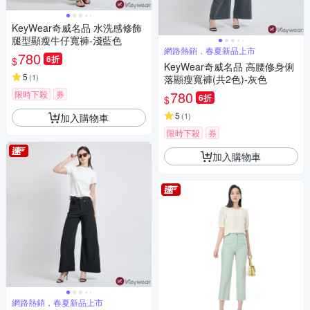
KeyWear奇威名品 水洗感修飾
腿型顯瘦牛仔寬褲-淺藍色
網路熱銷，春夏新品上市
780
6折
$
KeyWear奇威名品 高腰修身俐
5
(
1
)
落顯瘦寬褲(共2色)-灰色
780
限時下殺
券
6折
$
5
(
1
)
加入購物車
限時下殺
券
加入購物車
網路熱銷，春夏新品上市