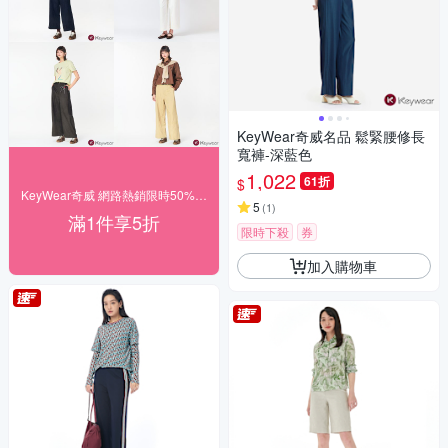
KeyWear奇威名品 鬆緊腰修長
寬褲-深藍色
1,022
61折
$
KeyWear奇威 網路熱銷限時50% off
5
(
1
)
滿1件享5折
限時下殺
券
加入購物車