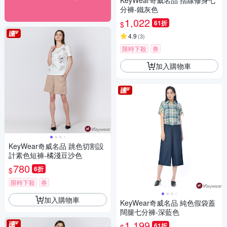
KeyWear奇威名品 摺線修身七
分褲-鐵灰色
1,022
61折
$
4.9
(
3
)
限時下殺
券
加入購物車
KeyWear奇威名品 跳色切割設
計素色短褲-橘淺豆沙色
780
6折
$
限時下殺
券
加入購物車
KeyWear奇威名品 純色假袋蓋
闊腿七分褲-深藍色
1,199
61折