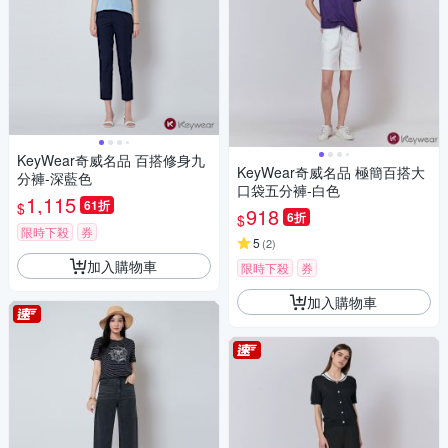
KeyWear奇威名品 百搭修身九
KeyWear奇威名品 極簡百搭大
分褲-深藍色
口袋五分褲-白色
1,115
61折
$
918
6折
$
限時下殺
券
5
(
2
)
加入購物車
限時下殺
券
加入購物車