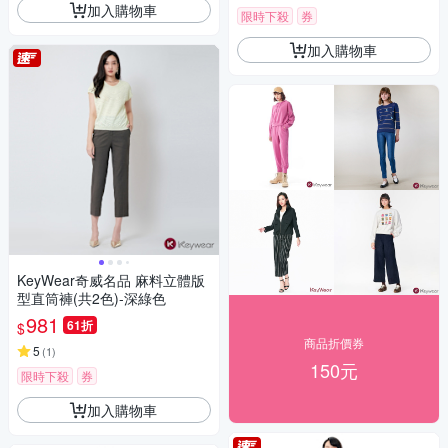
加入購物車
限時下殺
券
加入購物車
KeyWear奇威名品 麻料立體版
型直筒褲(共2色)-深綠色
981
61折
$
商品折價券
5
(
1
)
150元
限時下殺
券
加入購物車