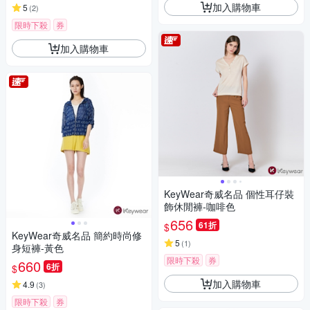
加入購物車
5
(
2
)
限時下殺
券
加入購物車
KeyWear奇威名品 個性耳仔裝
飾休閒褲-咖啡色
656
61折
$
KeyWear奇威名品 簡約時尚修
5
(
1
)
身短褲-黃色
限時下殺
券
660
6折
$
加入購物車
4.9
(
3
)
限時下殺
券