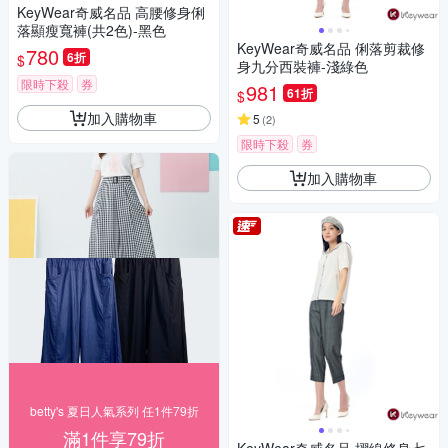
KeyWear奇威名品 高腰修身俐
落顯瘦寬褲(共2色)-黑色
KeyWear奇威名品 俐落剪裁修
780
6折
$
身九分西裝褲-淺綠色
限時下殺
券
981
61折
$
加入購物車
5
(
2
)
限時下殺
券
加入購物車
betty's 夏日人氣系列 任1件79折
滿1件享79折