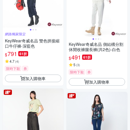
網路獨家限定
KeyWear奇威名品 雙色拼接縮
KeyWear奇威名品 側結構分割
口牛仔褲-深藍色
休閒收褲腿長褲(共2色)-白色
791
61折
$
491
61折
$
4.7
(
4
)
5
(
3
)
限時下殺
券
限時下殺
券
加入購物車
加入購物車