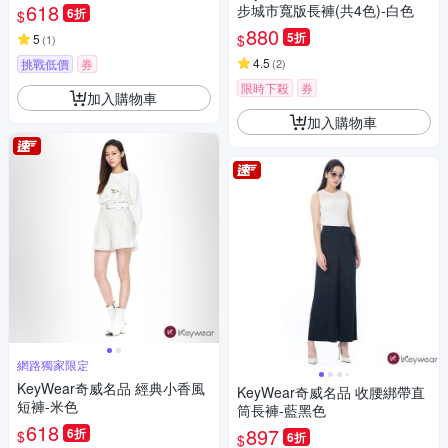
618
步城市寬版長褲(共4色)-白色
6折
$
880
5折
$
5
(
1
)
4.5
挑戰低價
券
(
2
)
限時下殺
券
加入購物車
加入購物車
網路獨家限定
KeyWear奇威名品 經典小香風
KeyWear奇威名品 收腰綁帶直
短褲-米色
筒長褲-藍黑色
618
897
6折
$
6折
$