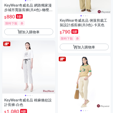
KeyWear奇威名品 網路獨家漫
步城市寬版長褲(共4色)-橄欖綠
色
880
5折
$
KeyWear奇威名品 俐落剪裁工
限時下殺
券
裝設計感長褲(共3色)-卡其色
790
加入購物車
5折
$
限時下殺
券
加入購物車
KeyWear奇威名品 棉麻條紋設
計長褲-白色
1,080
6折
$