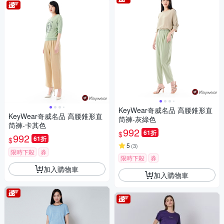
KeyWear奇威名品 高腰錐形直
KeyWear奇威名品 高腰錐形直
筒褲-灰綠色
筒褲-卡其色
992
61折
$
992
61折
$
5
(
3
)
限時下殺
券
限時下殺
券
加入購物車
加入購物車