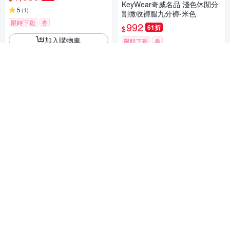
KeyWear奇威名品 淺色休閒分
5
(
1
)
割微收褲腿九分褲-米色
限時下殺
券
992
61折
$
加入購物車
限時下殺
券
加入購物車
KeyWear奇威名品 純色直筒長
褲-深米色
KeyWear奇威名品 粗花呢闊腿
1,022
61折
$
短褲-黑色
限時下殺
券
731
61折
$