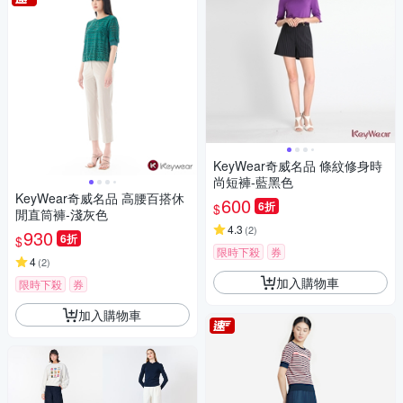
KeyWear奇威名品 條紋修身時
尚短褲-藍黑色
KeyWear奇威名品 高腰百搭休
600
6折
$
閒直筒褲-淺灰色
4.3
(
2
)
930
6折
$
限時下殺
券
4
(
2
)
加入購物車
限時下殺
券
加入購物車