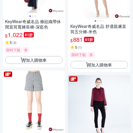
KeyWear奇威名品 條紋織帶休
KeyWear奇威名品 舒適親膚直
閒直筒寬褲長褲-深藍色
筒五分褲-米色
1,022
61折
$
881
61折
$
5
(
3
)
5
(
1
)
限時下殺
券
限時下殺
券
加入購物車
加入購物車