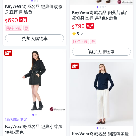
KeyWear奇威名品 經典條紋修
身直筒褲-黑色
KeyWear奇威名品 俐落剪裁百
搭修身長褲(共3色)-藍色
690
6折
$
790
5折
$
限時下殺
券
5
(
2
)
加入購物車
限時下殺
券
加入購物車
網路獨家限定
KeyWear奇威名品 經典小香風
短褲-黑色
KeyWear奇威名品 網路獨家漫