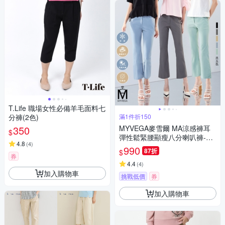
T.Life 職場女性必備羊毛面料七
分褲(2色)
滿1件折150
350
MYVEGA麥雪爾 MA涼感褲耳
$
彈性鬆緊腰顯瘦八分喇叭褲-共
4.8
(
4
)
五色
990
87折
$
券
4.4
(
4
)
加入購物車
挑戰低價
券
加入購物車