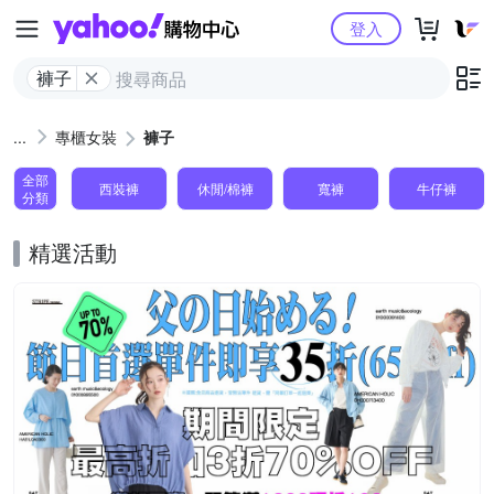
Yahoo購物中心
登入
褲子
專櫃女裝
褲子
全部
西裝褲
休閒/棉褲
寬褲
牛仔褲
分類
精選活動