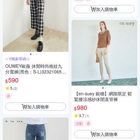
加入購物車
☆Y獨家零碼☆
OUWEY歐薇 休閒時尚格紋九
分寬褲(黑色；S-L)323210650
4
590
$
5
(
2
)
【en-suey 銀穗】網路限定 鬆
券
緊腰涼感紗休閒直管褲
980
加入購物車
$
3.7
(
1
)
活動
券
加入購物車