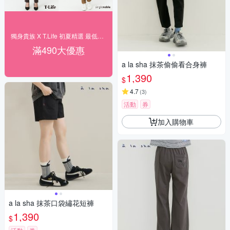
獨身貴族 X T.Life 初夏精選 最低1折
滿490大優惠
a la sha 抹茶偷偷看合身褲
1,390
$
4.7
(
3
)
活動
券
加入購物車
a la sha 抹茶口袋繡花短褲
1,390
$