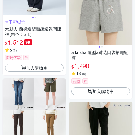
☆下單9折☆
元動力 西褲造型顯瘦速乾闊腿
褲(兩色；S-L)
1,512
9折
$
5
(
1
)
a la sha 造型a繡花口袋抽繩短
褲
限時下殺
券
1,290
$
加入購物車
4.9
(
5
)
活動
券
加入購物車