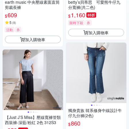
earth music 中央壓線素面直筒
betty’s貝蒂思 可愛熊牛仔九
剪裁長褲
分寬褲(共二色)
609
1,160
85折
$
$
5
(
8
)
限時下殺
券
活動
券
加入購物車
加入購物車
獨身貴族 韓系修身中線設計牛
仔九分褲(2色)
【Just J’S Miss】壓線寬褲管類
860
西裝褲-深藍/粉紅 2色 312S3
$