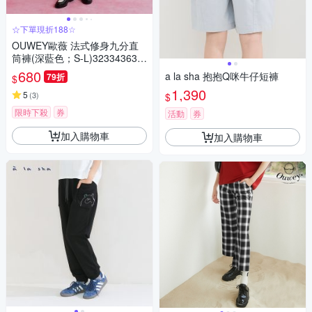
☆下單現折188☆
OUWEY歐薇 法式修身九分直
筒褲(深藍色；S-L)323343631
8
680
a la sha 抱抱Q咪牛仔短褲
79折
$
1,390
5
(
3
)
$
限時下殺
券
活動
券
加入購物車
加入購物車