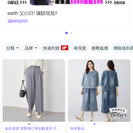
earth 父の日! 滿額現抵!!
滿888折88
分類
品牌
快速到貨
有現貨
挑戰低價
價格低到
如欲退貨 需整筆訂單全數退回 不能
秋冬新品
單退