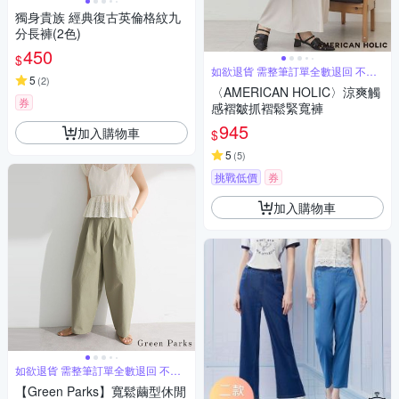
獨身貴族 經典復古英倫格紋九
分長褲(2色)
450
$
如欲退貨 需整筆訂單全數退回 不能
5
(
2
)
單退
〈AMERICAN HOLIC〉涼爽觸
券
感褶皺抓褶鬆緊寬褲
945
加入購物車
$
5
(
5
)
挑戰低價
券
加入購物車
如欲退貨 需整筆訂單全數退回 不能
單退
【Green Parks】寬鬆繭型休閒