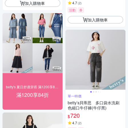
加入購物車
4.7
(
2
)
活動
券
加入購物車
betty's 夏日舒適穿搭 滿1200享84折
滿1200享84折
單一特價
betty’s貝蒂思 多口袋水洗刷
色縮口牛仔褲(牛仔黑)
720
$
4.7
(
2
)