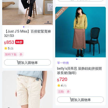
【Just J’S Miss】百搭鬆緊寬褲
321S3
853
66折
$
5
(
3
)
限時下殺
券
加入購物車
單一特價
betty’s貝蒂思 裝飾鈕釦拼接開
衩長裙(咖啡)
720
$
4
(
1
)
活動
券
加入購物車