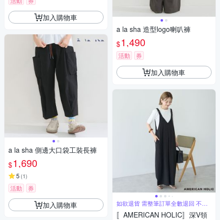
活動
券
加入購物車
a la sha 造型logo喇叭褲
1,490
$
活動
券
加入購物車
a la sha 側邊大口袋工裝長褲
1,690
$
5
(
1
)
活動
券
如欲退貨 需整筆訂單全數退回 不能
加入購物車
單退
〚AMERICAN HOLIC〛深V領