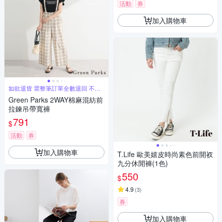
活動
券
加入購物車
如欲退貨 需整筆訂單全數退回 不能
單退
Green Parks 2WAY棉麻混紡前
拉鍊吊帶寬褲
791
$
活動
券
加入購物車
T.Life 歐美嬉皮時尚素色前開衩
九分休閒褲(1色)
550
$
4.9
(
3
)
券
加入購物車