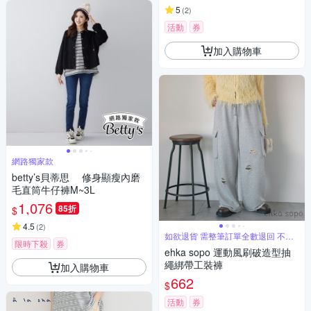
5
(
2
)
活動
券
加入購物車
網路獨家款
betty’s貝蒂思 修身顯瘦內磨
毛直筒牛仔褲M~3L
1,076
85折
$
4.5
(
2
)
如欲退貨 需整筆訂單全數退回 不能
限時下殺
券
單退
ehka sopo 運動風刷破造型抽
繩綁帶工裝褲
加入購物車
662
$
活動
券