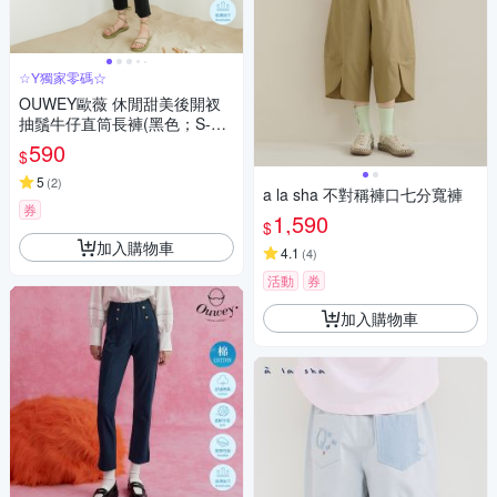
☆Y獨家零碼☆
OUWEY歐薇 休閒甜美後開衩
抽鬚牛仔直筒長褲(黑色；S-L)3
232328639
590
$
5
(
2
)
a la sha 不對稱褲口七分寬褲
券
1,590
$
加入購物車
4.1
(
4
)
活動
券
加入購物車