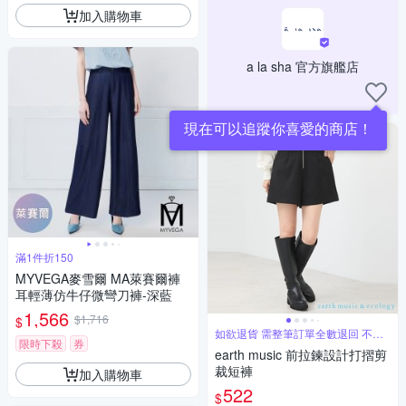
加入購物車
a la sha 官方旗艦店
現在可以追蹤你喜愛的商店！
滿1件折150
MYVEGA麥雪爾 MA萊賽爾褲
耳輕薄仿牛仔微彎刀褲-深藍
1,566
$1,716
$
如欲退貨 需整筆訂單全數退回 不能
限時下殺
券
單退
earth music 前拉鍊設計打摺剪
裁短褲
加入購物車
522
$