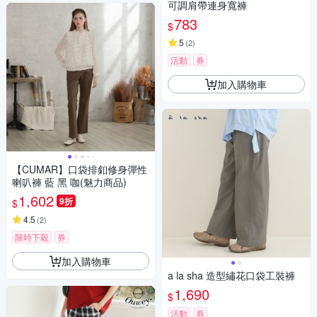
可調肩帶連身寬褲
783
$
5
(
2
)
活動
券
加入購物車
【CUMAR】口袋排釦修身彈性
喇叭褲 藍 黑 咖(魅力商品)
1,602
9折
$
4.5
(
2
)
限時下殺
券
加入購物車
a la sha 造型繡花口袋工裝褲
1,690
$
活動
券