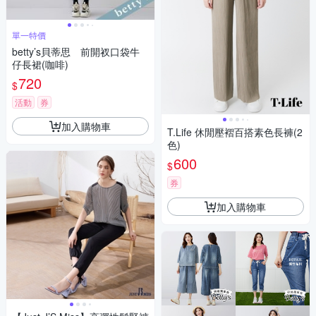
單一特價
betty’s貝蒂思 前開衩口袋牛
仔長裙(咖啡)
720
$
活動
券
加入購物車
T.Life 休閒壓褶百搭素色長褲(2
色)
600
$
券
加入購物車