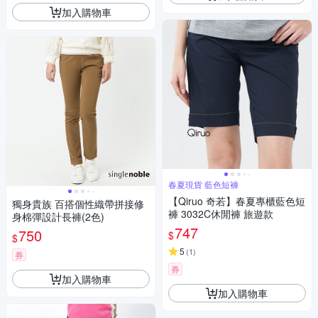
加入購物車
春夏現貨 藍色短褲
【Qiruo 奇若】春夏專櫃藍色短
獨身貴族 百搭個性織帶拼接修
褲 3032C休閒褲 旅遊款
身棉彈設計長褲(2色)
747
750
$
$
5
(
1
)
券
券
加入購物車
加入購物車