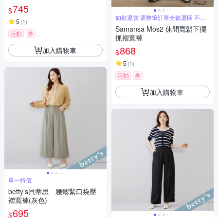
745
$
如欲退貨 需整筆訂單全數退回 不能
5
(
1
)
單退
Samansa Mos2 休閒寬鬆下擺
活動
券
抓褶寬褲
868
加入購物車
$
5
(
1
)
活動
券
加入購物車
單一特價
betty’s貝蒂思 腰鬆緊口袋壓
褶寬褲(灰色)
695
$