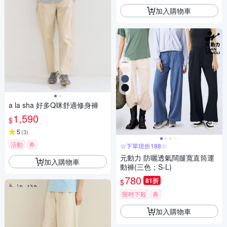
加入購物車
a la sha 好多Q咪舒適修身褲
1,590
$
5
(
3
)
活動
券
☆下單現折188☆
元動力 防曬透氣闊腿寬直筒運
加入購物車
動褲(三色；S-L)
780
81折
$
限時下殺
券
加入購物車