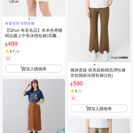
春夏現貨 休閒短褲
【Qiruo 奇若名品】米米色專櫃
精品膝上中長休閒短褲(高爾夫
球褲 休閒旅遊必備短褲1236C)
499
$
4.7
(
4
)
券
加入購物車
獨身貴族 韓系裝飾標高彈性褲
管前開衩休閒長褲(2色)
590
$
5
(
1
)
券
加入購物車