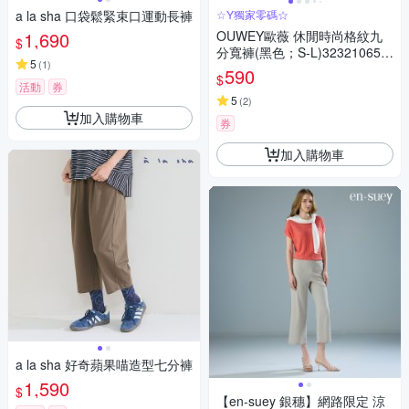
a la sha 口袋鬆緊束口運動長褲
☆Y獨家零碼☆
1,690
OUWEY歐薇 休閒時尚格紋九
$
分寬褲(黑色；S-L)323210650
5
(
1
)
4
590
$
活動
券
5
(
2
)
加入購物車
券
加入購物車
a la sha 好奇蘋果喵造型七分褲
1,590
$
【en-suey 銀穗】網路限定 涼