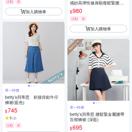
活動
券
感紗高彈性修身顯瘦鬆緊腰休
閒褲
980
加入購物車
$
活動
券
加入購物車
單一特價
betty’s貝蒂思 斜接排釦牛仔
褲裙(藍色)
單一特價
745
$
betty’s貝蒂思 腰鬆緊金屬腰帶
5
(
2
)
百褶褲裙 (深藍)
活動
券
695
$