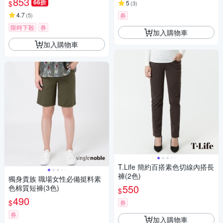
853
66折
$
5
(
3
)
4.7
(
5
)
券
限時下殺
券
加入購物車
加入購物車
T.Life 簡約百搭素色切線內搭長
褲(2色)
獨身貴族 職場女性必備挺料素
550
色棉質短褲(3色)
$
490
$
券
券
加入購物車