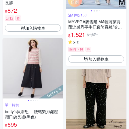
長褲
872
$
滿1件折150
活動
券
MYVEGA麥雪爾 MA輕薄萊賽
爾涼感丹寧牛仔直筒寬褲/哈倫
加入購物車
褲-共二款
1,521
$1,671
$
5
(
1
)
限時下殺
券
加入購物車
單一特價
betty’s貝蒂思 腰鬆緊排釦壓
褶口袋長裙(黑色)
695
$