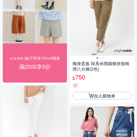
a la sha 滿2千即享10%off優惠
獨身貴族 韓系休閒織條拼接棉
滿2000享9折
彈八分褲(2色)
750
$
券
加入購物車