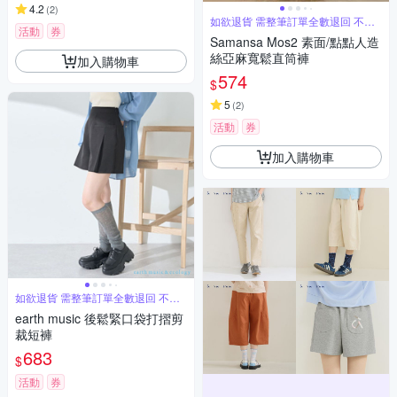
4.2
(
2
)
如欲退貨 需整筆訂單全數退回 不能
活動
券
單退
Samansa Mos2 素面/點點人造
絲亞麻寬鬆直筒褲
加入購物車
574
$
5
(
2
)
活動
券
加入購物車
如欲退貨 需整筆訂單全數退回 不能
單退
earth music 後鬆緊口袋打摺剪
裁短褲
683
$
活動
券