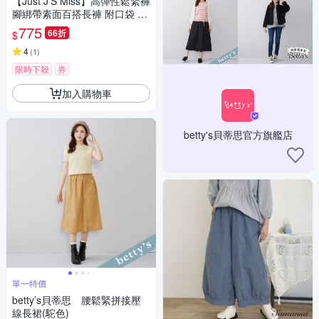
【Just J’S Miss】高彈性鬆緊褲
腳綁帶素面百搭長褲 附口袋 32
0S3
775
66折
$
4
(
1
)
限時下殺
券
加入購物車
betty's貝蒂思官方旗艦店
單一特價
betty’s貝蒂思 腰鬆緊拼接壓
線長裙(駝色)