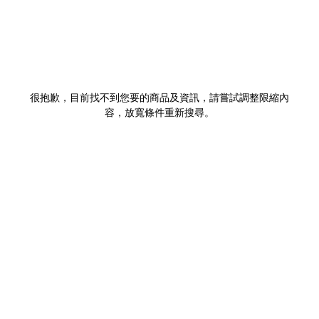
很抱歉，目前找不到您要的商品及資訊，請嘗試調整限縮內
容，放寬條件重新搜尋。