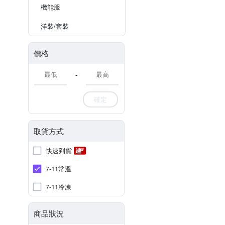
機能服
洋裝/套裝
價格
-
確定
取貨方式
快速到貨
7-11常溫
7-11冷凍
商品狀況