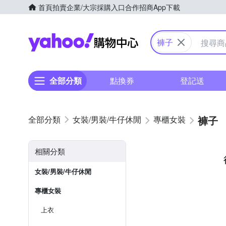
首頁
拍賣
企業/大宗採購入口
合作招商
App下載
Yahoo購物中心
褲子
全部分類
點換券
登記送
褲子
女裝/男裝/牛仔休閒
專櫃女裝
相關分類
女裝/男裝/牛仔休閒
專櫃女裝
上衣