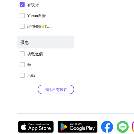
有現貨
Yahoo自營
評價4顆
以上
優惠
挑戰低價
券
活動
清除所有條件