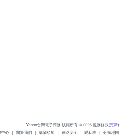
Yahoo台灣電子商務 版權所有 © 2026 服務條款(
更新
)
服中心
|
關於我們
|
購物須知
|
網路安全
|
隱私權
|
分類地圖