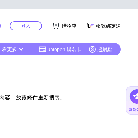
購物車
帳號綁定送
登入
看更多
uniopen 聯名卡
超贈點
內容，放寬條件重新搜尋。