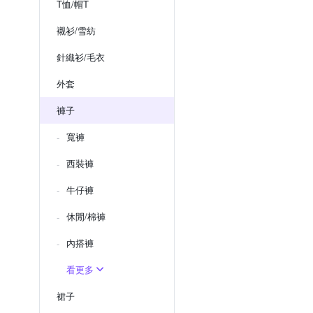
T恤/帽T
襯衫/雪紡
針織衫/毛衣
外套
褲子
寬褲
西裝褲
牛仔褲
休閒/棉褲
內搭褲
看更多
裙子