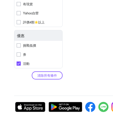
有現貨
Yahoo自營
評價4顆
以上
優惠
挑戰低價
券
活動
清除所有條件