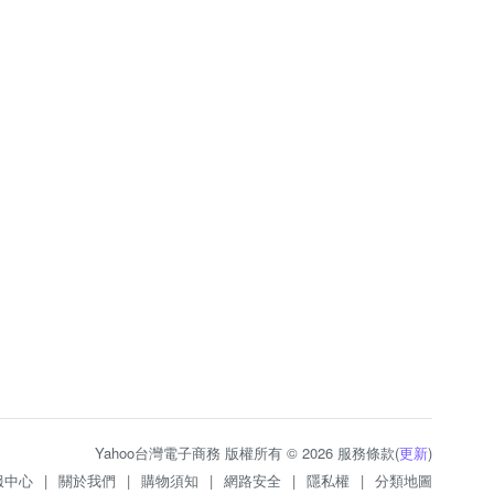
Yahoo台灣電子商務 版權所有 © 2026 服務條款(
更新
)
服中心
|
關於我們
|
購物須知
|
網路安全
|
隱私權
|
分類地圖