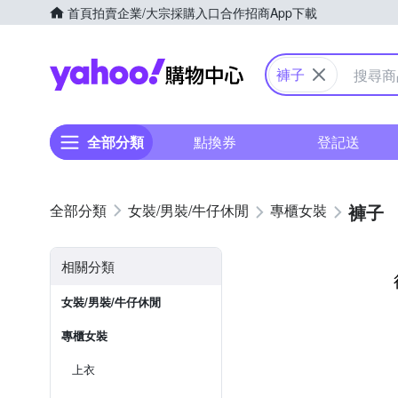
首頁
拍賣
企業/大宗採購入口
合作招商
App下載
Yahoo購物中心
褲子
全部分類
點換券
登記送
褲子
女裝/男裝/牛仔休閒
專櫃女裝
相關分類
女裝/男裝/牛仔休閒
專櫃女裝
上衣