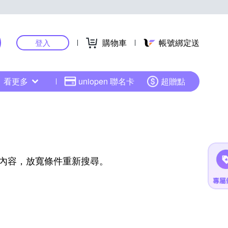
購物車
帳號綁定送
登入
看更多
uniopen 聯名卡
超贈點
內容，放寬條件重新搜尋。