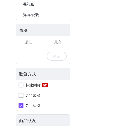
機能服
洋裝/套裝
價格
-
確定
取貨方式
快速到貨
7-11常溫
7-11冷凍
商品狀況