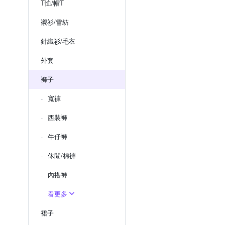
T恤/帽T
襯衫/雪紡
針織衫/毛衣
外套
褲子
寬褲
西裝褲
牛仔褲
休閒/棉褲
內搭褲
看更多
裙子