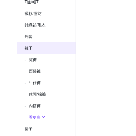
T恤/帽T
襯衫/雪紡
針織衫/毛衣
外套
褲子
寬褲
西裝褲
牛仔褲
休閒/棉褲
內搭褲
看更多
裙子