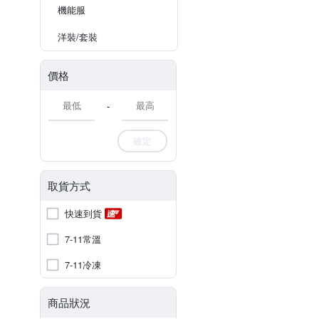
機能服
洋裝/套裝
價格
-
確定
取貨方式
快速到貨
7-11常溫
7-11冷凍
商品狀況