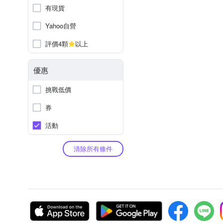
有現貨
Yahoo自營
評價4顆
以上
優惠
挑戰低價
券
活動
清除所有條件