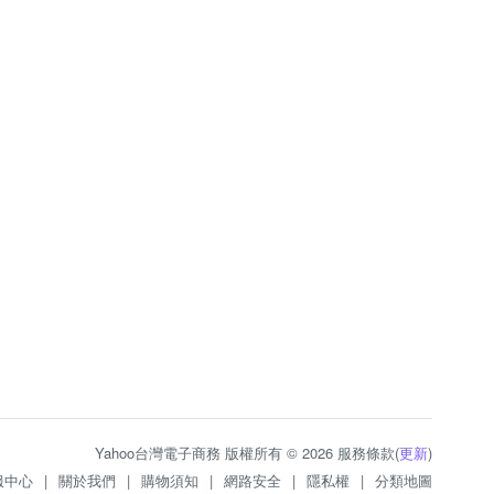
Yahoo台灣電子商務 版權所有 © 2026 服務條款(
更新
)
服中心
|
關於我們
|
購物須知
|
網路安全
|
隱私權
|
分類地圖