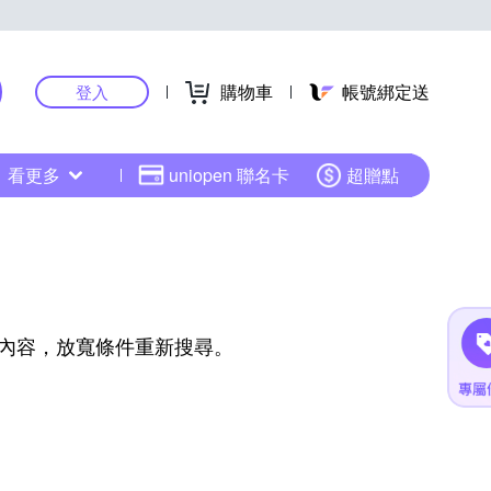
購物車
帳號綁定送
登入
看更多
uniopen 聯名卡
超贈點
內容，放寬條件重新搜尋。