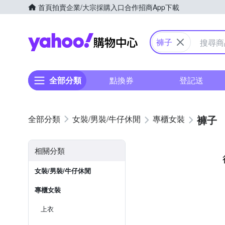
首頁
拍賣
企業/大宗採購入口
合作招商
App下載
Yahoo購物中心
褲子
全部分類
點換券
登記送
褲子
女裝/男裝/牛仔休閒
專櫃女裝
相關分類
女裝/男裝/牛仔休閒
專櫃女裝
上衣