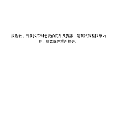
很抱歉，目前找不到您要的商品及資訊，請嘗試調整限縮內
容，放寬條件重新搜尋。