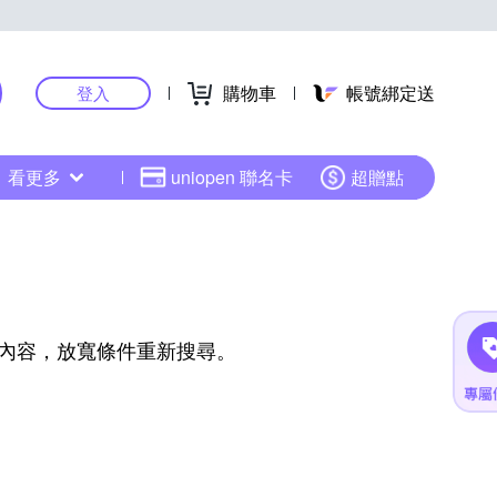
購物車
帳號綁定送
登入
看更多
uniopen 聯名卡
超贈點
內容，放寬條件重新搜尋。