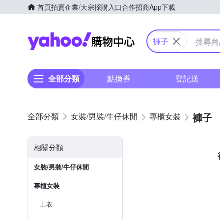
首頁
拍賣
企業/大宗採購入口
合作招商
App下載
Yahoo購物中心
褲子
全部分類
點換券
登記送
褲子
女裝/男裝/牛仔休閒
專櫃女裝
相關分類
女裝/男裝/牛仔休閒
專櫃女裝
上衣