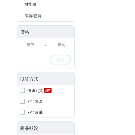
機能服
洋裝/套裝
價格
-
確定
取貨方式
快速到貨
7-11常溫
7-11冷凍
商品狀況