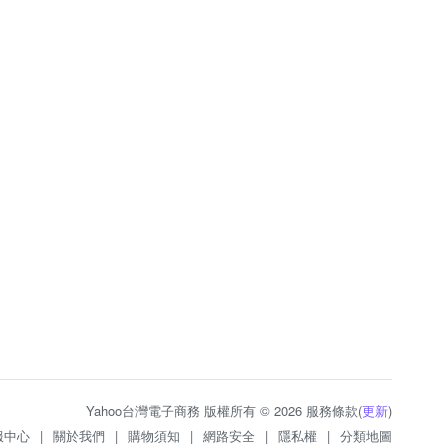
Yahoo台灣電子商務 版權所有 © 2026 服務條款(
更新
)
服中心
|
關於我們
|
購物須知
|
網路安全
|
隱私權
|
分類地圖