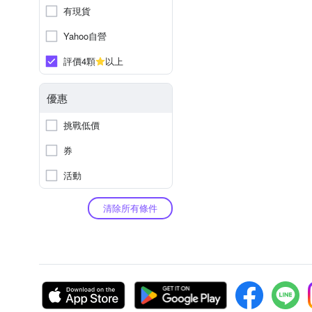
有現貨
Yahoo自營
評價4顆
以上
優惠
挑戰低價
券
活動
清除所有條件