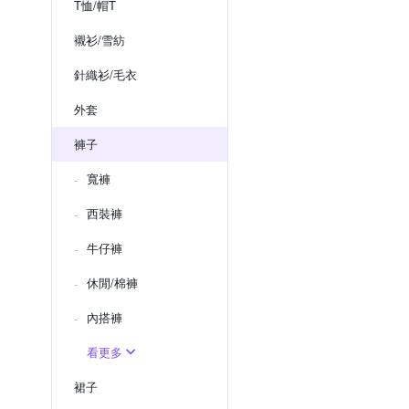
T恤/帽T
襯衫/雪紡
針織衫/毛衣
外套
褲子
寬褲
西裝褲
牛仔褲
休閒/棉褲
內搭褲
看更多
裙子