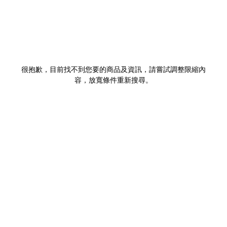
很抱歉，目前找不到您要的商品及資訊，請嘗試調整限縮內
容，放寬條件重新搜尋。