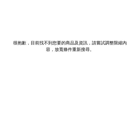
很抱歉，目前找不到您要的商品及資訊，請嘗試調整限縮內
容，放寬條件重新搜尋。