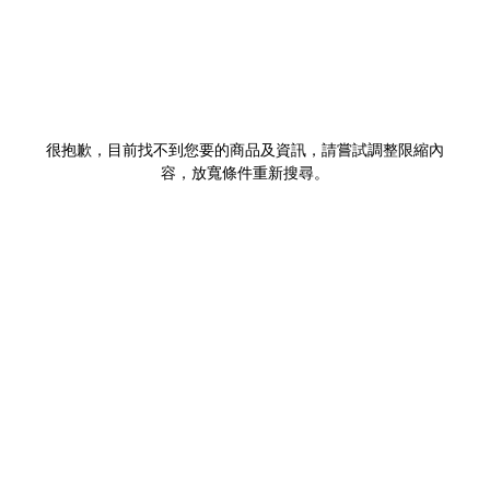
很抱歉，目前找不到您要的商品及資訊，請嘗試調整限縮內
容，放寬條件重新搜尋。