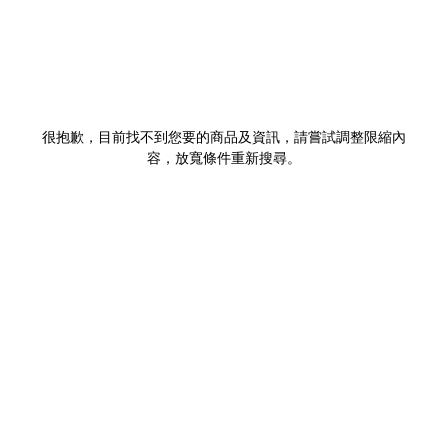
很抱歉，目前找不到您要的商品及資訊，請嘗試調整限縮內
容，放寬條件重新搜尋。