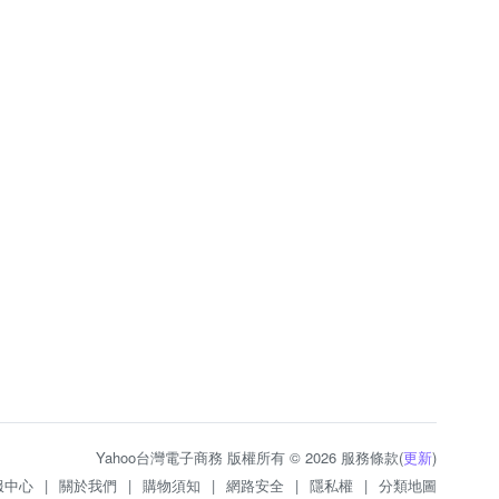
Yahoo台灣電子商務 版權所有 © 2026 服務條款(
更新
)
服中心
|
關於我們
|
購物須知
|
網路安全
|
隱私權
|
分類地圖