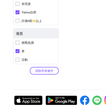
有現貨
Yahoo自營
評價4顆
以上
優惠
挑戰低價
券
活動
清除所有條件