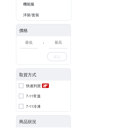
機能服
洋裝/套裝
價格
-
確定
取貨方式
快速到貨
7-11常溫
7-11冷凍
商品狀況