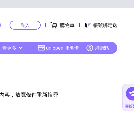
購物車
帳號綁定送
登入
看更多
uniopen 聯名卡
超贈點
內容，放寬條件重新搜尋。