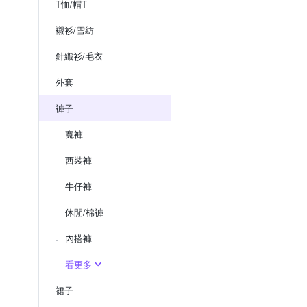
T恤/帽T
襯衫/雪紡
針織衫/毛衣
外套
褲子
寬褲
西裝褲
牛仔褲
休閒/棉褲
內搭褲
看更多
裙子