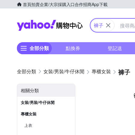
首頁
拍賣
企業/大宗採購入口
合作招商
App下載
Yahoo購物中心
褲子
全部分類
點換券
登記送
褲子
女裝/男裝/牛仔休閒
專櫃女裝
相關分類
女裝/男裝/牛仔休閒
專櫃女裝
上衣