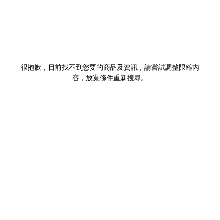
很抱歉，目前找不到您要的商品及資訊，請嘗試調整限縮內
容，放寬條件重新搜尋。