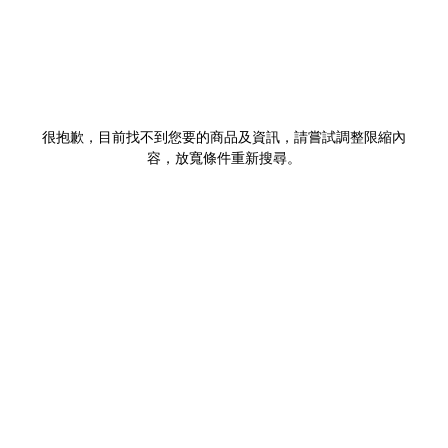
很抱歉，目前找不到您要的商品及資訊，請嘗試調整限縮內
容，放寬條件重新搜尋。