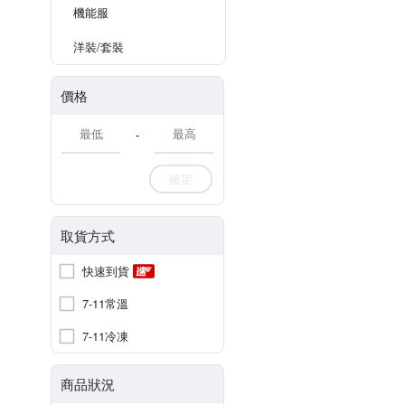
機能服
洋裝/套裝
價格
-
確定
取貨方式
快速到貨
7-11常溫
7-11冷凍
商品狀況