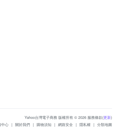
Yahoo台灣電子商務 版權所有 © 2026 服務條款(
更新
)
服中心
|
關於我們
|
購物須知
|
網路安全
|
隱私權
|
分類地圖