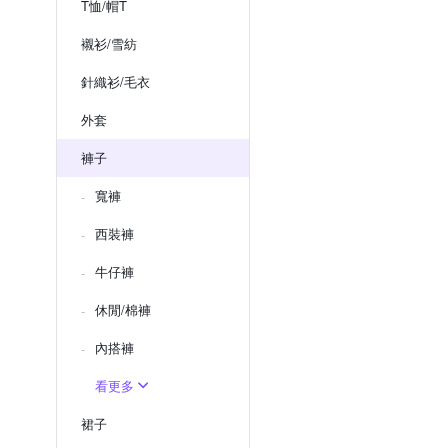
T恤/帽T
襯衫/雪紡
針織衫/毛衣
外套
褲子
寬褲
西裝褲
牛仔褲
休閒/棉褲
內搭褲
看更多
裙子