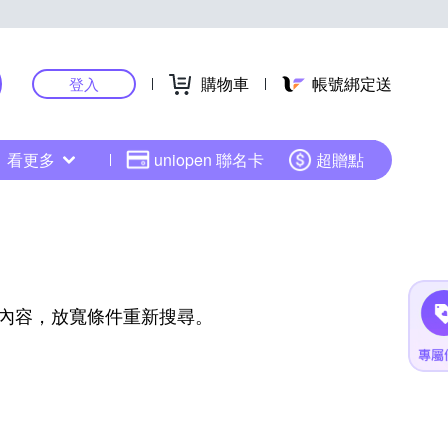
購物車
帳號綁定送
登入
看更多
uniopen 聯名卡
超贈點
內容，放寬條件重新搜尋。