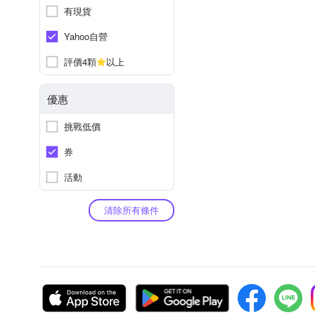
有現貨
Yahoo自營
評價4顆
以上
優惠
挑戰低價
券
活動
清除所有條件