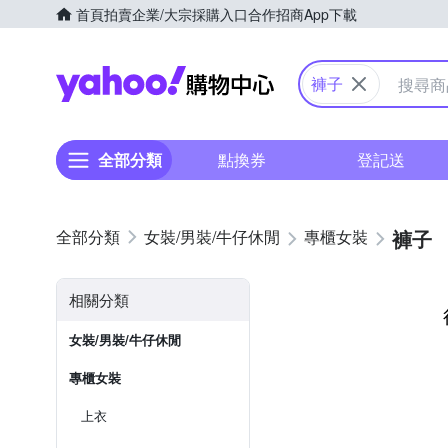
首頁
拍賣
企業/大宗採購入口
合作招商
App下載
Yahoo購物中心
褲子
全部分類
點換券
登記送
褲子
女裝/男裝/牛仔休閒
專櫃女裝
相關分類
女裝/男裝/牛仔休閒
專櫃女裝
上衣