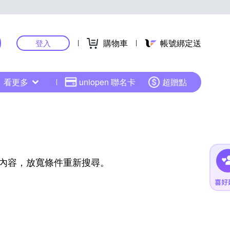
購物車
帳號綁定送
登入
看更多
uniopen 聯名卡
超贈點
內容，放寬條件重新搜尋。