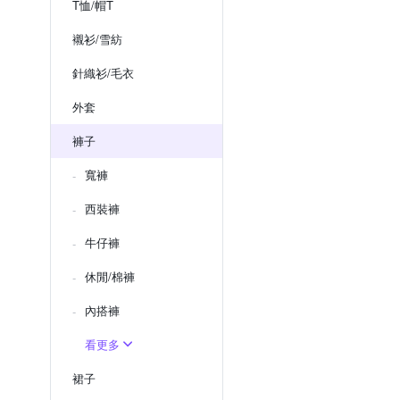
T恤/帽T
襯衫/雪紡
針織衫/毛衣
外套
褲子
寬褲
西裝褲
牛仔褲
休閒/棉褲
內搭褲
看更多
裙子