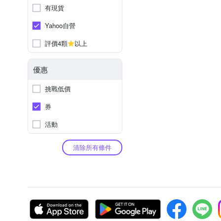
有現貨
Yahoo自營
評價4顆
以上
優惠
挑戰低價
券
活動
清除所有條件