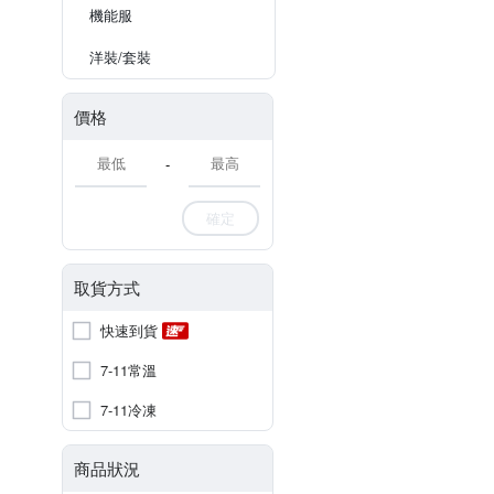
機能服
洋裝/套裝
價格
-
確定
取貨方式
快速到貨
7-11常溫
7-11冷凍
商品狀況