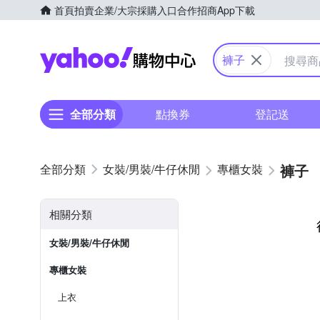
首頁
拍賣
企業/大宗採購入口
合作招商
App下載
Yahoo購物中心
褲子
全部分類
點換券
登記送
褲子
女裝/男裝/牛仔休閒
專櫃女裝
相關分類
女裝/男裝/牛仔休閒
專櫃女裝
上衣