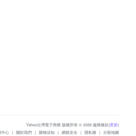
Yahoo台灣電子商務 版權所有 © 2026 服務條款(
更新
)
服中心
|
關於我們
|
購物須知
|
網路安全
|
隱私權
|
分類地圖