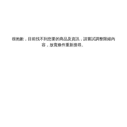
很抱歉，目前找不到您要的商品及資訊，請嘗試調整限縮內
容，放寬條件重新搜尋。