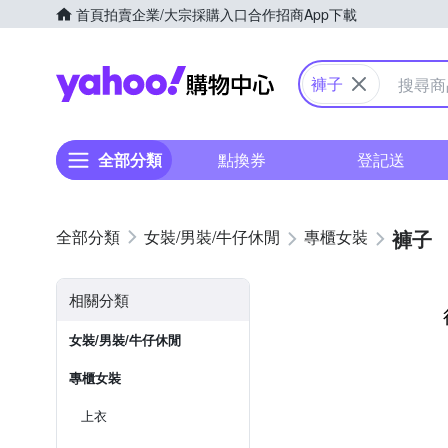
首頁
拍賣
企業/大宗採購入口
合作招商
App下載
Yahoo購物中心
褲子
全部分類
點換券
登記送
褲子
女裝/男裝/牛仔休閒
專櫃女裝
相關分類
女裝/男裝/牛仔休閒
專櫃女裝
上衣