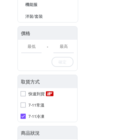
機能服
洋裝/套裝
價格
-
確定
取貨方式
快速到貨
7-11常溫
7-11冷凍
商品狀況