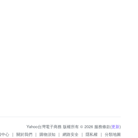
Yahoo台灣電子商務 版權所有 © 2026 服務條款(
更新
)
服中心
|
關於我們
|
購物須知
|
網路安全
|
隱私權
|
分類地圖