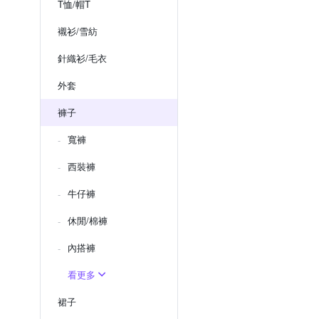
T恤/帽T
襯衫/雪紡
針織衫/毛衣
外套
褲子
寬褲
西裝褲
牛仔褲
休閒/棉褲
內搭褲
看更多
裙子