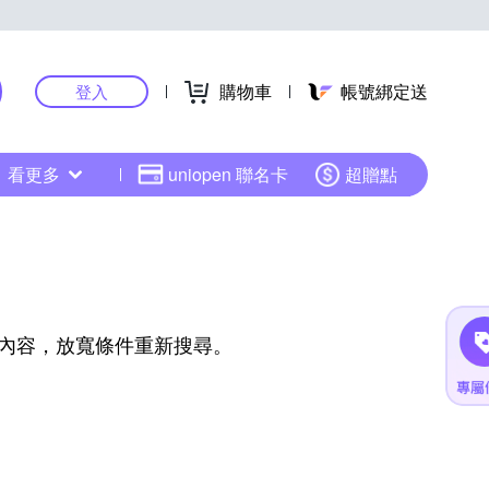
購物車
帳號綁定送
登入
看更多
uniopen 聯名卡
超贈點
內容，放寬條件重新搜尋。