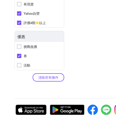
有現貨
Yahoo自營
評價4顆
以上
優惠
挑戰低價
券
活動
清除所有條件