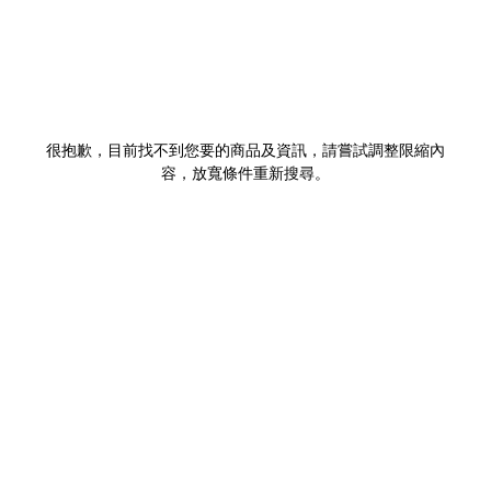
很抱歉，目前找不到您要的商品及資訊，請嘗試調整限縮內
容，放寬條件重新搜尋。