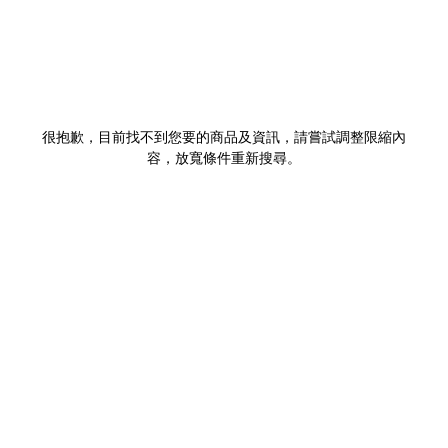
很抱歉，目前找不到您要的商品及資訊，請嘗試調整限縮內
容，放寬條件重新搜尋。