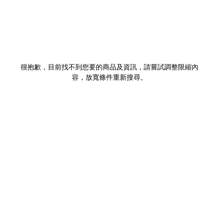
很抱歉，目前找不到您要的商品及資訊，請嘗試調整限縮內
容，放寬條件重新搜尋。