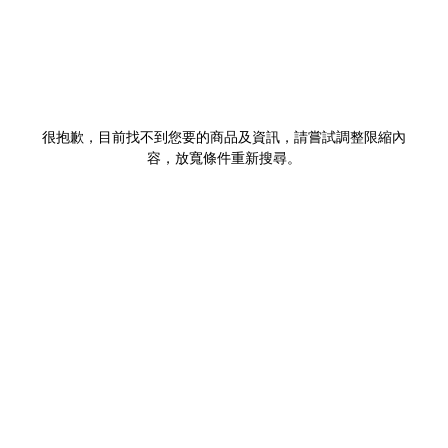
很抱歉，目前找不到您要的商品及資訊，請嘗試調整限縮內
容，放寬條件重新搜尋。