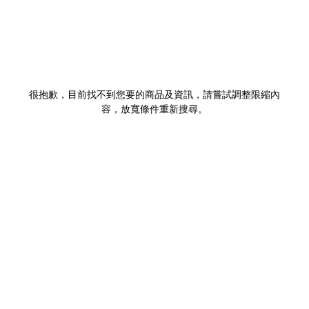
很抱歉，目前找不到您要的商品及資訊，請嘗試調整限縮內
容，放寬條件重新搜尋。