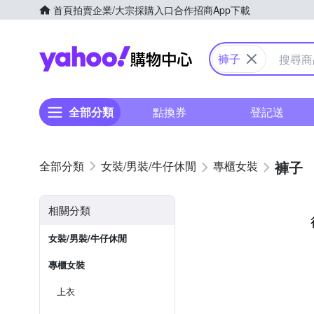
首頁
拍賣
企業/大宗採購入口
合作招商
App下載
Yahoo購物中心
褲子
全部分類
點換券
登記送
褲子
女裝/男裝/牛仔休閒
專櫃女裝
相關分類
女裝/男裝/牛仔休閒
專櫃女裝
上衣