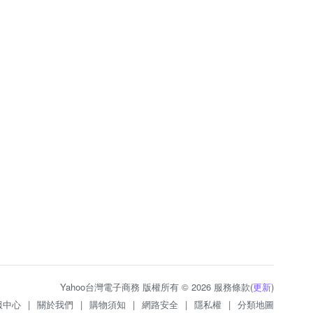
Yahoo台灣電子商務 版權所有 © 2026 服務條款(
更新
)
服中心
|
關於我們
|
購物須知
|
網路安全
|
隱私權
|
分類地圖