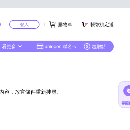
購物車
帳號綁定送
登入
看更多
uniopen 聯名卡
超贈點
內容，放寬條件重新搜尋。