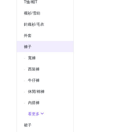
T恤/帽T
襯衫/雪紡
針織衫/毛衣
外套
褲子
寬褲
西裝褲
牛仔褲
休閒/棉褲
內搭褲
看更多
裙子