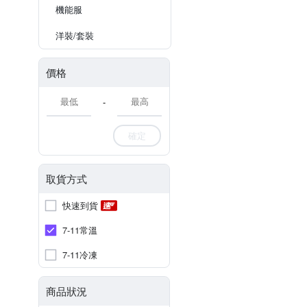
機能服
洋裝/套裝
價格
-
確定
取貨方式
快速到貨
7-11常溫
7-11冷凍
商品狀況