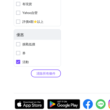
有現貨
Yahoo自營
評價4顆
以上
優惠
挑戰低價
券
活動
清除所有條件