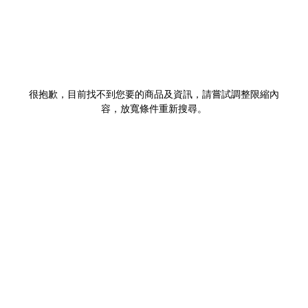
很抱歉，目前找不到您要的商品及資訊，請嘗試調整限縮內
容，放寬條件重新搜尋。