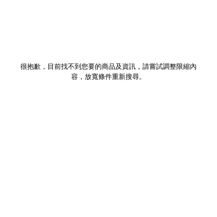
很抱歉，目前找不到您要的商品及資訊，請嘗試調整限縮內
容，放寬條件重新搜尋。