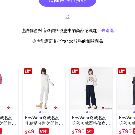
或
也許你會對這些價格優惠中的商品感興趣！
去逛逛
你也能逛逛其他Yahoo服務的相關商品
奇威名品
KeyWear奇威名品
KeyWear奇威名品
KeyWe
休閒收褲
側結構分割休閒收褲
俐落剪裁百搭修身長
俐落剪
色)-紫紅
腿長褲(共2色)-白色
褲(共3色)-藍色
褲(共3色
491
790
790
折
61折
5折
$
$
$