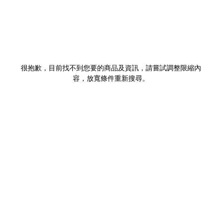
很抱歉，目前找不到您要的商品及資訊，請嘗試調整限縮內
容，放寬條件重新搜尋。