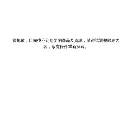
很抱歉，目前找不到您要的商品及資訊，請嘗試調整限縮內
容，放寬條件重新搜尋。